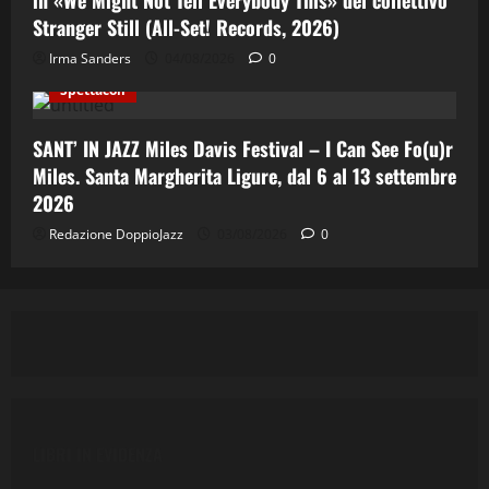
Stranger Still (All-Set! Records, 2026)
Cinema & Teatro
Concerti
Costume e Società
Irma Sanders
04/08/2026
0
Cultura
Italian Jazz
Jazz
Musica
Spettacoli
SANT’ IN JAZZ Miles Davis Festival – I Can See Fo(u)r
Miles. Santa Margherita Ligure, dal 6 al 13 settembre
2026
Redazione DoppioJazz
03/08/2026
0
LIBRI IN EVIDENZA