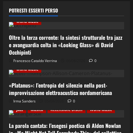
Ethno-Music
Fusion
Jazz
Musica
POTRESTI ESSERTI PERSO
Musica Classica
Recensione Dischi
Third Stream
World Music
Oltre la terza corrente: la sintesi strutturale tra jazz
e avanguardia colta in «Looking Glass» di David
Occhipinti
Contemporary Jazz
Cultura
Elettro-Beat
Francesco Cataldo Verrina
06/08/2026
0
Ethno-Music
Fusion
Jazz
Recensione Dischi
World Music
«Platanus»: l’entropia del silenzio nella post-
improvvisazione elettroacustica nordamericana
Irma Sanders
05/08/2026
0
Cultura
Ethno-Music
Etno-Folk
Fusion
Jazz
Musica
Recensione Dischi
World Music
La parola cantata: l’esegesi poetica di Alden Nowlan
in «We Might Not Tell Everybody This» del collettivo