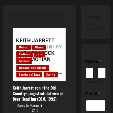
Giorno:
10 Marzo 2025
ISCRIVITI
ALLA
NEWSLETTER
Bebop
Blues
Cultura
Jazz
Name
*
Musica
Recensione Dischi
Storia del Jazz
Swing
Nome
Cognom
Keith Jarrett con «The Old
E
Country», registrati dal vivo al
Email
*
m
Deer Head Inn (ECM, 1992)
a
i
Marcello Marinelli
l
10/03/2025
0