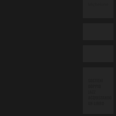
ed
Michelone
elettronica
SOSTIENI
DOPPIO
JAZZ
ACQUISTANDO
UN LIBRO