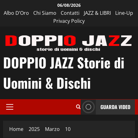
Vai
06/08/2026
al
Albo D’Oro
Chi Siamo
Contatti
JAZZ & LIBRI
Line-Up
contenuto
Privacy Policy
DOPPIO JAZZ Storie di
Uomini & Dischi
GUARDA VIDEO
Menu
principale
Home
2025
Marzo
10