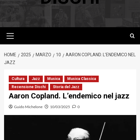
Menu
principale
HOME
2025
MARZO
10
AARON COPLAND. L’ENDEMICO NEL
JAZZ
Cultura
Jazz
Musica
Musica Classica
Recensione Dischi
Storia del Jazz
Aaron Copland. L’endemico nel jazz
Guido Michelone
10/03/2025
0