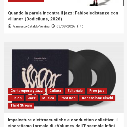
Quando la parola incontra il jazz: Fabioeledistanze con
«Illune» (Dodicilune, 2026)
Francesco Cataldo Verrina
0
08/08/2026
Contemporary Jazz
Cultura
Editoriale
Free jazz
Fusion
Jazz
Musica
Post Bop
Recensione Dischi
Third Stream
Impalcature elettroacustiche e conduction collettiva: il
sincretismo formale di «Volume» dell’Ensemble Infini