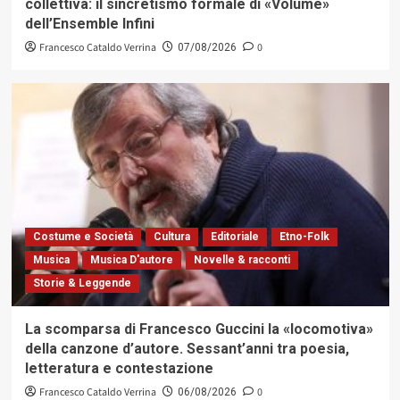
collettiva: il sincretismo formale di «Volume»
dell’Ensemble Infini
Francesco Cataldo Verrina
0
07/08/2026
Costume e Società
Cultura
Editoriale
Etno-Folk
Musica
Musica D'autore
Novelle & racconti
Storie & Leggende
La scomparsa di Francesco Guccini la «locomotiva»
della canzone d’autore. Sessant’anni tra poesia,
letteratura e contestazione
Francesco Cataldo Verrina
0
06/08/2026