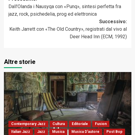
Dall’Olanda i Nausyqa con «Punq», sintesi perfetta fra
articolo
jazz, rock, psichedelia, prog ed elettronica
Successivo:
Keith Jarrett con «The Old Country», registrati dal vivo al
Deer Head Inn (ECM, 1992)
Altre storie
Contemporary Jazz
Cultura
Editoriale
Fusion
Italian Jazz
Jazz
Musica
Musica D'autore
Post Bop