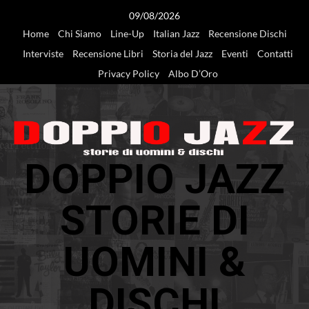
Vai
09/08/2026
al
Home
Chi Siamo
Line-Up
Italian Jazz
Recensione Dischi
contenuto
Interviste
Recensione Libri
Storia del Jazz
Eventi
Contatti
Privacy Policy
Albo D’Oro
DOPPIO JAZZ
STORIE DI
UOMINI &
DISCHI