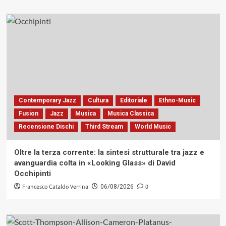
Contemporary Jazz
Cultura
Editoriale
Ethno-Music
Fusion
Jazz
Musica
Musica Classica
Recensione Dischi
Third Stream
World Music
Oltre la terza corrente: la sintesi strutturale tra jazz e
avanguardia colta in «Looking Glass» di David
Occhipinti
Francesco Cataldo Verrina
0
06/08/2026