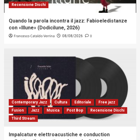
Recensione Dischi
Quando la parola incontra il jazz: Fabioeledistanze
con «Illune» (Dodicilune, 2026)
Francesco Cataldo Verrina
0
08/08/2026
Contemporary Jazz
Cultura
Editoriale
Free jazz
Fusion
Jazz
Musica
Post Bop
Recensione Dischi
Third Stream
Impalcature elettroacustiche e conduction