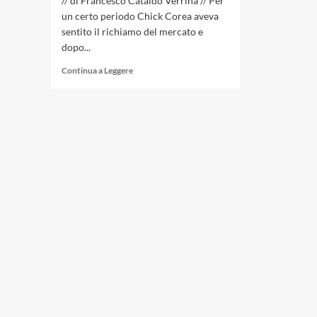
// di Francesco Cataldo Verrina // Per
un certo periodo Chick Corea aveva
sentito il richiamo del mercato e
dopo...
Leggi
Continua a Leggere
di
più
su
1981:
Il
ritorno
di
Chick
Corea
all’acustico
fa
di
«Three
Quartets»
un
album
epocale