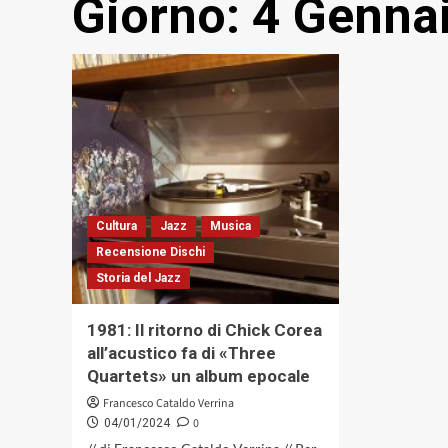
Giorno:
4 Genna
Cultura
Jazz
Musica
Recensione Dischi
Storia del Jazz
1981: Il ritorno di Chick Corea
all’acustico fa di «Three
Quartets» un album epocale
Francesco Cataldo Verrina
0
04/01/2024