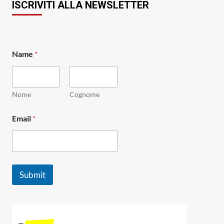
ISCRIVITI ALLA NEWSLETTER
Name
*
Nome
Cognome
N
Email
*
a
m
e
N
a
m
Submit
e
E
m
a
i