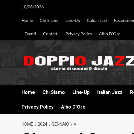
Vai
10/08/2026
al
contenuto
Home
Chi Siamo
Line-Up
Italian Jazz
Recension
Eventi
Contatti
Privacy Policy
Albo D’Oro
DOPPIO JAZZ STORIE DI UOMINI & DISCHI
Home
Chi Siamo
Line-Up
Italian Jazz
R
Privacy Policy
Albo D’Oro
HOME
2024
GENNAIO
4