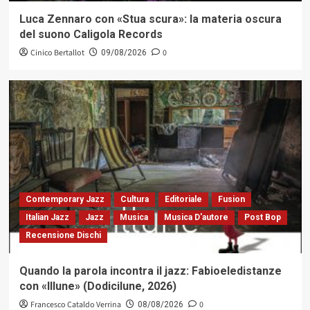
Luca Zennaro con «Stua scura»: la materia oscura
del suono Caligola Records
Cinico Bertallot
0
09/08/2026
Contemporary Jazz
Cultura
Editoriale
Fusion
Italian Jazz
Jazz
Musica
Musica D'autore
Post Bop
Recensione Dischi
Quando la parola incontra il jazz: Fabioeledistanze
con «Illune» (Dodicilune, 2026)
Francesco Cataldo Verrina
0
08/08/2026