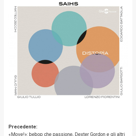
Navigazione
Precedente:
«Move!»: bebop che passione, Dexter Gordon e gli altri