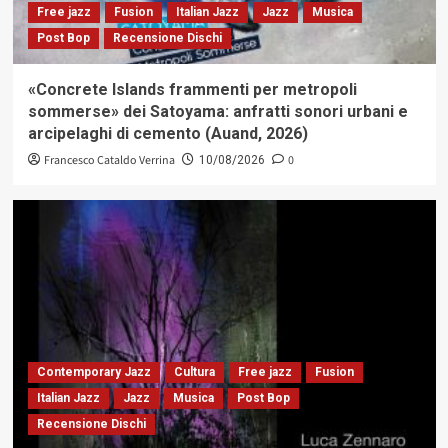
Free jazz
Fusion
Italian Jazz
Jazz
Musica
Post Bop
Recensione Dischi
«Concrete Islands frammenti per metropoli
sommerse» dei Satoyama: anfratti sonori urbani e
arcipelaghi di cemento (Auand, 2026)
Francesco Cataldo Verrina
0
10/08/2026
Contemporary Jazz
Cultura
Free jazz
Fusion
Italian Jazz
Jazz
Musica
Post Bop
Recensione Dischi