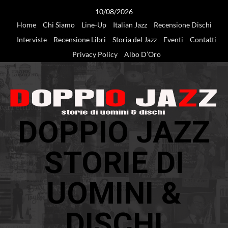
Vai
10/08/2026
al
Home
Chi Siamo
Line-Up
Italian Jazz
Recensione Dischi
contenuto
Interviste
Recensione Libri
Storia del Jazz
Eventi
Contatti
Privacy Policy
Albo D’Oro
DOPPIO JAZZ
STORIE DI
UOMINI &
DISCHI