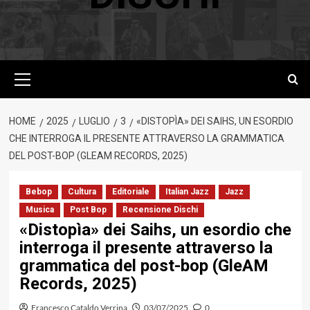
Menu
principale
HOME
2025
LUGLIO
3
«DISTOPÌA» DEI SAIHS, UN ESORDIO
CHE INTERROGA IL PRESENTE ATTRAVERSO LA GRAMMATICA
DEL POST-BOP (GLEAM RECORDS, 2025)
Bebop
Cultura
Editoriale
Italian Jazz
Jazz
Musica
Post Bop
Recensione Dischi
«Distopìa» dei Saihs, un esordio che
interroga il presente attraverso la
grammatica del post-bop (GleAM
Records, 2025)
Francesco Cataldo Verrina
03/07/2025
0