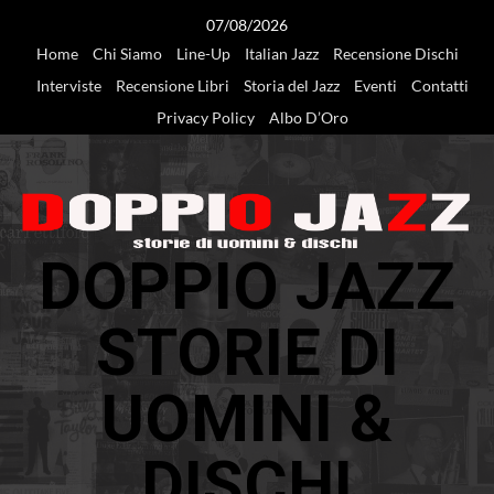
Vai
07/08/2026
al
Home
Chi Siamo
Line-Up
Italian Jazz
Recensione Dischi
contenuto
Interviste
Recensione Libri
Storia del Jazz
Eventi
Contatti
Privacy Policy
Albo D’Oro
DOPPIO JAZZ
STORIE DI
UOMINI &
DISCHI