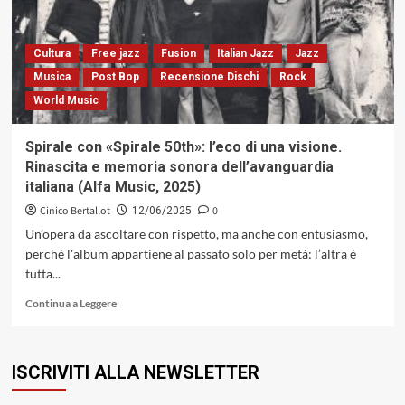
evolutivi
(Columbia,1976)
Cultura
Free jazz
Fusion
Italian Jazz
Jazz
Musica
Post Bop
Recensione Dischi
Rock
World Music
Spirale con «Spirale 50th»: l’eco di una visione.
Rinascita e memoria sonora dell’avanguardia
italiana (Alfa Music, 2025)
Cinico Bertallot
0
12/06/2025
Un’opera da ascoltare con rispetto, ma anche con entusiasmo,
perché l'album appartiene al passato solo per metà: l’altra è
tutta...
Leggi
Continua a Leggere
di
più
su
ISCRIVITI ALLA NEWSLETTER
Spirale
con
«Spirale