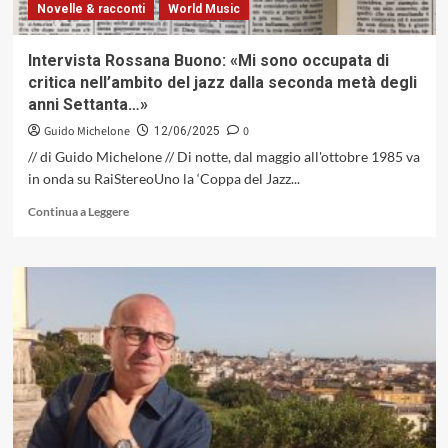
Novelle & racconti
World Music
Intervista Rossana Buono: «Mi sono occupata di
critica nell’ambito del jazz dalla seconda metà degli
anni Settanta…»
Guido Michelone
0
12/06/2025
// di Guido Michelone // Di notte, dal maggio all'ottobre 1985 va
in onda su RaiStereoUno la ‘Coppa del Jazz...
Leggi
Continua a Leggere
di
più
su
Intervista
Rossana
Buono:
«Mi
sono
occupata
di
critica
nell’ambito