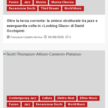
Fusion
Jazz
Musica
Musica Classica
Recensione Dischi
Third Stream
World Music
Oltre la terza corrente: la sintesi strutturale tra jazz e
avanguardia colta in «Looking Glass» di David
Occhipinti
Francesco Cataldo Verrina
0
06/08/2026
Contemporary Jazz
Cultura
Elettro-Beat
Ethno-Music
Fusion
Jazz
Recensione Dischi
World Music