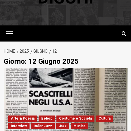
Menu
principale
HOME
2025
GIUGNO
12
Giorno:
12 Giugno 2025
Arte & Poesia
Bebop
Costume e Società
Cultura
Interview
Italian Jazz
Jazz
Musica