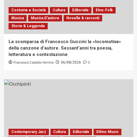
Costume e Società
Cultura
Editoriale
Etno-Folk
Musica
Musica D'autore
Novelle & racconti
Storie & Leggende
La scomparsa di Francesco Guccini la «locomotiva»
della canzone d’autore. Sessant’anni tra poesia,
letteratura e contestazione
Francesco Cataldo Verrina
0
06/08/2026
Contemporary Jazz
Cultura
Editoriale
Ethno-Music