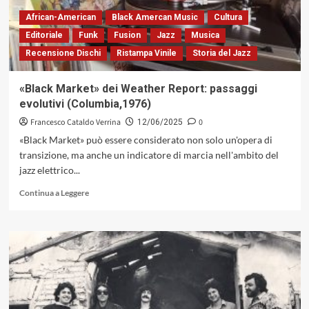
completa
e
African-American
Black Amercan Music
Cultura
libera
Editoriale
Funk
Fusion
Jazz
Musica
che
Recensione Dischi
Ristampa Vinile
Storia del Jazz
ci
sia»
«Black Market» dei Weather Report: passaggi
evolutivi (Columbia,1976)
Francesco Cataldo Verrina
0
12/06/2025
«Black Market» può essere considerato non solo un'opera di
transizione, ma anche un indicatore di marcia nell'ambito del
jazz elettrico...
Leggi
Continua a Leggere
di
più
su
«Black
Market»
dei
Weather
Report:
passaggi