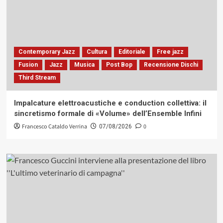
Contemporary Jazz
Cultura
Editoriale
Free jazz
Fusion
Jazz
Musica
Post Bop
Recensione Dischi
Third Stream
Impalcature elettroacustiche e conduction collettiva: il
sincretismo formale di «Volume» dell’Ensemble Infini
Francesco Cataldo Verrina
0
07/08/2026