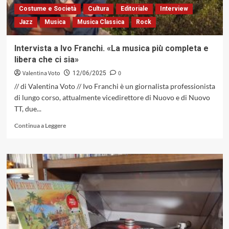
del
Costume e Società
Cultura
Editoriale
Interview
jazz
Jazz
Musica
Musica Classica
Rock
dalla
seconda
metà
Intervista a Ivo Franchi. «La musica più completa e
degli
libera che ci sia»
anni
Settanta…»
Valentina Voto
0
12/06/2025
// di Valentina Voto // Ivo Franchi è un giornalista professionista
di lungo corso, attualmente vicedirettore di Nuovo e di Nuovo
TT, due...
Leggi
Continua a Leggere
di
più
su
Intervista
a
Ivo
Franchi.
«La
musica
più