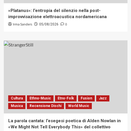
«Platanus»: l’entropia del silenzio nella post-
improvvisazione elettroacustica nordamericana
Irma Sanders
0
05/08/2026
Cultura
Ethno-Music
Etno-Folk
Fusion
Jazz
Musica
Recensione Dischi
World Music
La parola cantata: l’esegesi poetica di Alden Nowlan in
«We Might Not Tell Everybody This» del collettivo