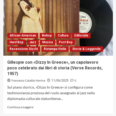
L’incanto
di
Circe»
di
E-
LEE:
la
reinvenzione
African-American
Bebop
Cultura
Editoriale
del
Hard Bop
Jazz
Musica
Post Bop
mito
Recensione Dischi
Ristampa Vinile
Storie & Leggende
in
forma
sonora
Gillespie con «Dizzy In Greece», un capolavoro
(Filibusta
poco celebrato dai libri di storia (Verve Records,
Records,
1957)
2025)
Francesco Cataldo Verrina
0
11/06/2025
Sul piano storico, «Dizzy In Greece» si configura come
testimonianza preziosa del ruolo assegnato al jazz nella
diplomazia culturale statunitense...
Leggi
Continua a Leggere
di