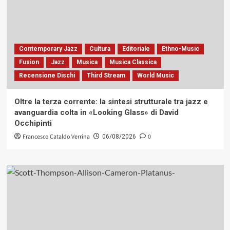
Contemporary Jazz
Cultura
Editoriale
Ethno-Music
Fusion
Jazz
Musica
Musica Classica
Recensione Dischi
Third Stream
World Music
Oltre la terza corrente: la sintesi strutturale tra jazz e
avanguardia colta in «Looking Glass» di David
Occhipinti
Francesco Cataldo Verrina
0
06/08/2026