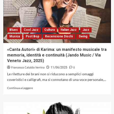
di
Miriam
Netti:
cuore
italiano,
musicalità
Blues
Cool Jazz
Cultura
Italian Jazz
Jazz
internazionale
Musica
Post Bop
Recensione Dischi
Swing
(TimeZone
Records,
2025)
«Canta Autori» di Karima: un manifesto musicale tra
memoria, identità e continuità (Jando Music / Via
Veneto Jazz, 2025)
Francesco Cataldo Verrina
0
11/06/2025
Le riletture dei brani non si riducono a semplici omaggi
coveristici e calligrafi, ma si connotano di una voce personale,...
Leggi
Continua a Leggere
di
più
su
«Canta
Autori»