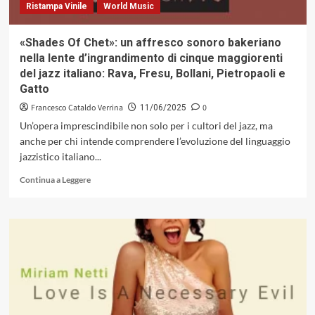
Ristampa Vinile
World Music
«Shades Of Chet»: un affresco sonoro bakeriano
nella lente d’ingrandimento di cinque maggiorenti
del jazz italiano: Rava, Fresu, Bollani, Pietropaoli e
Gatto
Francesco Cataldo Verrina
0
11/06/2025
Un’opera imprescindibile non solo per i cultori del jazz, ma
anche per chi intende comprendere l’evoluzione del linguaggio
jazzistico italiano...
Leggi
Continua a Leggere
di
più
su
«Shades
Of
Chet»:
un
affresco
sonoro
bakeriano