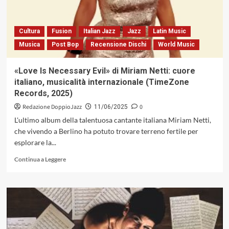
nella
lente
d’ingrandimento
Cultura
Fusion
Italian Jazz
Jazz
Latin Music
di
Musica
Post Bop
Recensione Dischi
World Music
cinque
maggiorenti
del
«Love Is Necessary Evil» di Miriam Netti: cuore
jazz
italiano, musicalità internazionale (TimeZone
italiano:
Records, 2025)
Rava,
Fresu,
Redazione DoppioJazz
0
11/06/2025
Bollani,
L'ultimo album della talentuosa cantante italiana Miriam Netti,
Pietropaoli
che vivendo a Berlino ha potuto trovare terreno fertile per
e
esplorare la...
Gatto
Leggi
Continua a Leggere
di
più
su
«Love
Is
Necessary
Evil»