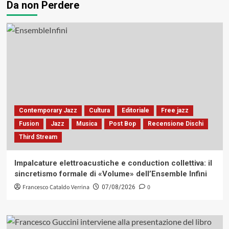
Da non Perdere
Contemporary Jazz
Cultura
Editoriale
Free jazz
Fusion
Jazz
Musica
Post Bop
Recensione Dischi
Third Stream
Impalcature elettroacustiche e conduction collettiva: il
sincretismo formale di «Volume» dell’Ensemble Infini
Francesco Cataldo Verrina
0
07/08/2026