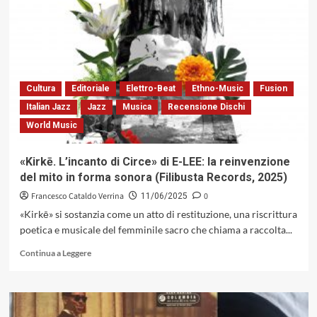
di
Karima:
un
manifesto
musicale
tra
memoria,
Cultura
Editoriale
Elettro-Beat
Ethno-Music
Fusion
identità
Italian Jazz
Jazz
Musica
Recensione Dischi
e
World Music
continuità
(Jando
Music
«Kirkē. L’incanto di Circe» di E-LEE: la reinvenzione
/
del mito in forma sonora (Filibusta Records, 2025)
Via
Veneto
Francesco Cataldo Verrina
0
11/06/2025
Jazz,
«Kirkē» si sostanzia come un atto di restituzione, una riscrittura
2025)
poetica e musicale del femminile sacro che chiama a raccolta...
Leggi
Continua a Leggere
di
più
su
«Kirkē.