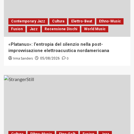
Contemporary Jazz
Cultura
Elettro-Beat
Ethno-Music
Fusion
Jazz
Recensione Dischi
World Music
«Platanus»: l’entropia del silenzio nella post-
improvvisazione elettroacustica nordamericana
Irma Sanders
0
05/08/2026
Cultura
Ethno-Music
Etno-Folk
Fusion
Jazz