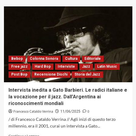
più
su
Gillespie
con
«Dizzy
In
Greece»,
un
capolavoro
poco
celebrato
Bebop
Colonna Sonora
Cultura
Editoriale
dai
Free jazz
Hard Bop
Interviste
Jazz
Latin Music
libri
Post Bop
Recensione Dischi
Storia del Jazz
di
storia
(Verve
Intervista inedita a Gato Barbieri. Le radici italiane e
Records,
la vocazione per il jazz. Dall’Argentina ai
1957)
riconoscimenti mondiali
Francesco Cataldo Verrina
0
11/06/2025
/ di Francesco Cataldo Verrina // Agli inizi di questo terzo
millennio, era il 2001, curai un intervista a Gato...
Leggi
Continua a Leggere