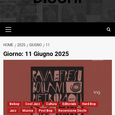
Menu
principale
HOME
2025
GIUGNO
11
Giorno:
11 Giugno 2025
Bebop
Cool Jazz
Cultura
Editoriale
Hard Bop
Jazz
Musica
Post Bop
Recensione Dischi