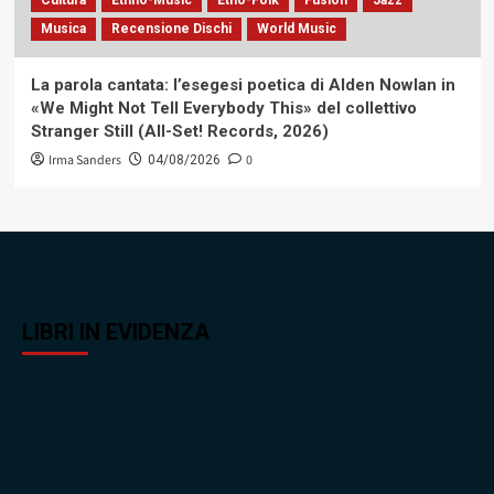
Musica
Recensione Dischi
World Music
La parola cantata: l’esegesi poetica di Alden Nowlan in
«We Might Not Tell Everybody This» del collettivo
Stranger Still (All-Set! Records, 2026)
Irma Sanders
0
04/08/2026
LIBRI IN EVIDENZA