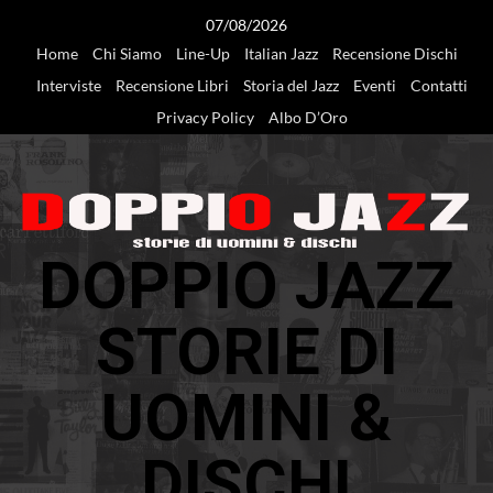
Vai
07/08/2026
al
Home
Chi Siamo
Line-Up
Italian Jazz
Recensione Dischi
contenuto
Interviste
Recensione Libri
Storia del Jazz
Eventi
Contatti
Privacy Policy
Albo D’Oro
DOPPIO JAZZ
STORIE DI
UOMINI &
DISCHI