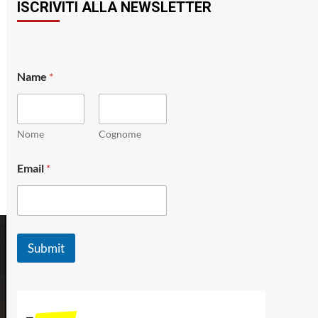
ISCRIVITI ALLA NEWSLETTER
N
Name
*
a
m
e
N
a
Nome
Cognome
m
e
Email
*
N
a
m
e
Submit