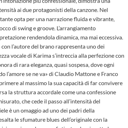
un’intonazione più confessionale, dimostra una
ntensità ai due protagonisti della canzone. Nel
tante opta per una narrazione fluida e vibrante,
occo di swing e groove. L’arrangiamento
erpretazione rendendola dinamica, ma mai eccessiva.
o con l’autore del brano rappresenta uno dei
ezza vocale di Karima s’intreccia alla perfezione con
nora di rara eleganza, quasi sospesa, dove ogni
ndo l’amore se ne va» di Claudio Mattone e Franco
esprimere al massimo la sua capacità di far convivere
ersa la struttura accordale come una confessione
surato, che cede il passo all’intensità del
niele è un omaggio ad uno dei padri della
alta le sfumature blues dell’originale con la