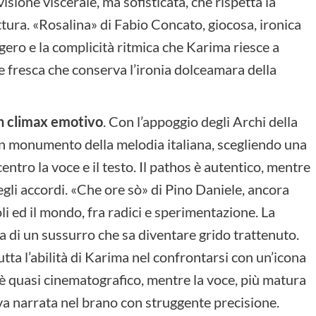
evisione viscerale, ma sofisticata, che rispetta la
ttura. «Rosalina» di Fabio Concato, giocosa, ironica
eggero e la complicità ritmica che Karima riesce a
e fresca che conserva l’ironia dolceamara della
un climax emotivo
. Con l’appoggio degli Archi della
n monumento della melodia italiana, scegliendo una
entro la voce e il testo. Il pathos è autentico, mentre
 degli accordi. «Che ore sò» di Pino Daniele, ancora
li ed il mondo, fra radici e sperimentazione. La
za di un sussurro che sa diventare grido trattenuto.
utta l’abilità di Karima nel confrontarsi con un’icona
 è quasi cinematografico, mentre la voce, più matura
iva narrata nel brano con struggente precisione.