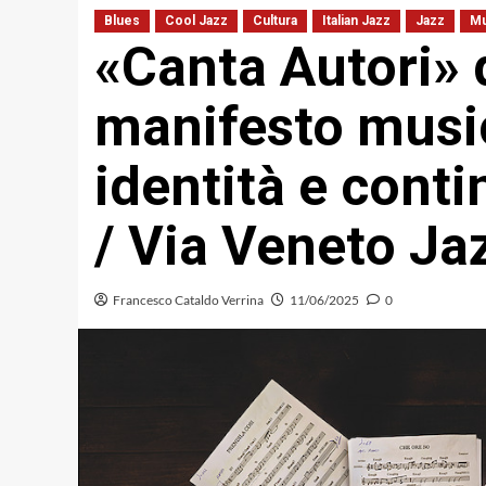
Blues
Cool Jazz
Cultura
Italian Jazz
Jazz
Mu
«Canta Autori» 
manifesto musi
identità e cont
/ Via Veneto Ja
Francesco Cataldo Verrina
11/06/2025
0