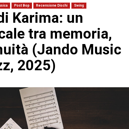
sica
Post Bop
Recensione Dischi
Swing
di Karima: un
cale tra memoria,
inuità (Jando Music
zz, 2025)