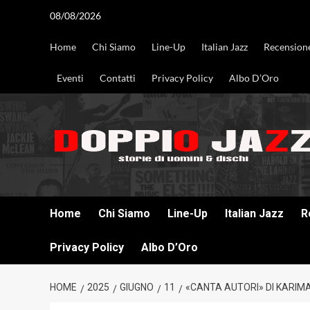
Vai
08/08/2026
al
contenuto
Home
Chi Siamo
Line-Up
Italian Jazz
Recension
Eventi
Contatti
Privacy Policy
Albo D’Oro
DOPPIO JAZZ STORIE DI UOMINI & DISCHI
Home
Chi Siamo
Line-Up
Italian Jazz
R
Privacy Policy
Albo D’Oro
HOME
2025
GIUGNO
11
«CANTA AUTORI» DI KARIMA