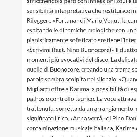
arricchendola però con inflessioni soul e 
sensibilità interpretativa che restituisce i
Rileggere «Fortuna» di Mario Venuti la can
esaltando le dinamiche melodiche con un t
pianisticamente sofisticato sostiene l’int
«Scrivimi (feat. Nino Buonocore)» Il duett
momenti più evocativi del disco. La delicat
quella di Buonocore, creando una trama so
parola sembra scolpita nel silenzio. «Qua
Migliacci offre a Karima la possibilità di 
pathos e controllo tecnico. La voce attrav
trattenuta, sorretta da un arrangiamento mi
significato lirico. «Anna verrà» di Pino Da
contaminazione musicale italiana, Karima es