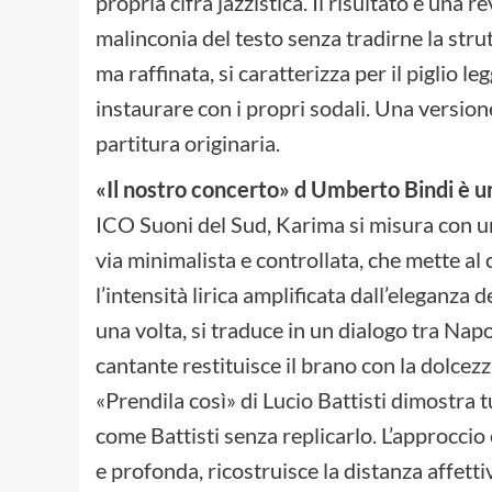
propria cifra jazzistica. Il risultato è una r
malinconia del testo senza tradirne la stru
ma raffinata, si caratterizza per il piglio l
instaurare con i propri sodali. Una version
partitura originaria.
«Il nostro concerto» d Umberto Bindi è 
ICO Suoni del Sud, Karima si misura con u
via minimalista e controllata, che mette al c
l’intensità lirica amplificata dall’eleganza
una volta, si traduce in un dialogo tra Napo
cantante restituisce il brano con la dolcez
«Prendila così» di Lucio Battisti dimostra t
come Battisti senza replicarlo. L’approccio
e profonda, ricostruisce la distanza affett