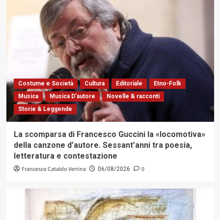
Costume e Società
Cultura
Editoriale
Etno-Folk
Musica
Musica D'autore
Novelle & racconti
Storie & Leggende
La scomparsa di Francesco Guccini la «locomotiva»
della canzone d’autore. Sessant’anni tra poesia,
letteratura e contestazione
Francesco Cataldo Verrina
0
06/08/2026