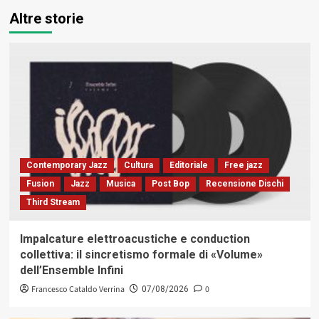
Altre storie
Contemporary Jazz
Cultura
Editoriale
Free jazz
Fusion
Jazz
Musica
Post Bop
Recensione Dischi
Third Stream
Impalcature elettroacustiche e conduction
collettiva: il sincretismo formale di «Volume»
dell’Ensemble Infini
Francesco Cataldo Verrina
0
07/08/2026