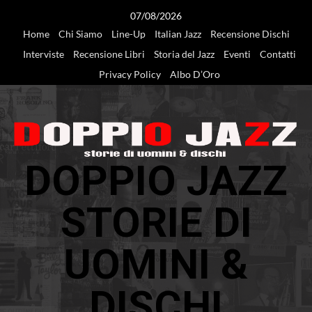
Vai
07/08/2026
al
Home
Chi Siamo
Line-Up
Italian Jazz
Recensione Dischi
contenuto
Interviste
Recensione Libri
Storia del Jazz
Eventi
Contatti
Privacy Policy
Albo D’Oro
DOPPIO JAZZ
STORIE DI
UOMINI &
DISCHI