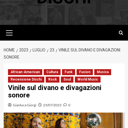
Menu
principale
HOME
2023
LUGLIO
23
VINILE SUL DIVANO E DIVAGAZIONI
SONORE
African-American
Cultura
Funk
Fusion
Musica
Recensione Dischi
Rock
Soul
World Music
Vinile sul divano e divagazioni
sonore
Gianluca Giorgi
23/07/2023
0