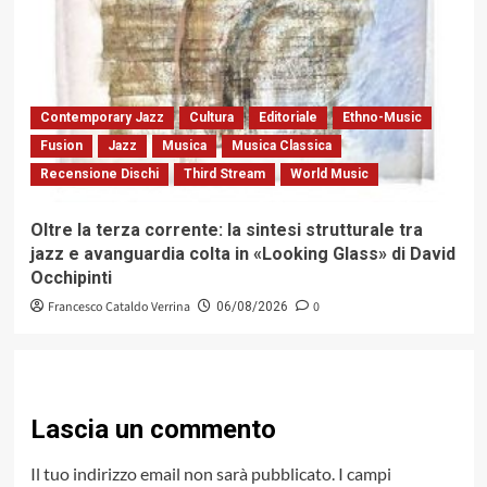
Contemporary Jazz
Cultura
Editoriale
Ethno-Music
Fusion
Jazz
Musica
Musica Classica
Recensione Dischi
Third Stream
World Music
Oltre la terza corrente: la sintesi strutturale tra
jazz e avanguardia colta in «Looking Glass» di David
Occhipinti
Francesco Cataldo Verrina
0
06/08/2026
Lascia un commento
Il tuo indirizzo email non sarà pubblicato.
I campi