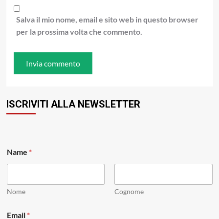
Salva il mio nome, email e sito web in questo browser
per la prossima volta che commento.
ISCRIVITI ALLA NEWSLETTER
E
Name
*
m
a
i
l
E
Nome
Cognome
m
a
Email
*
i