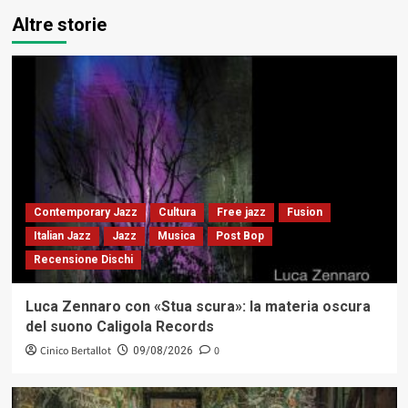
Altre storie
Contemporary Jazz
Cultura
Free jazz
Fusion
Italian Jazz
Jazz
Musica
Post Bop
Recensione Dischi
Luca Zennaro con «Stua scura»: la materia oscura
del suono Caligola Records
Cinico Bertallot
0
09/08/2026