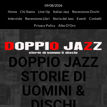
Vai
09/08/2026
al
Home
Chi Siamo
Line-Up
Italian Jazz
Recensione Dischi
contenuto
Interviste
Recensione Libri
Storia del Jazz
Eventi
Contatti
Privacy Policy
Albo D’Oro
DOPPIO JAZZ
STORIE DI
UOMINI &
DISCHI