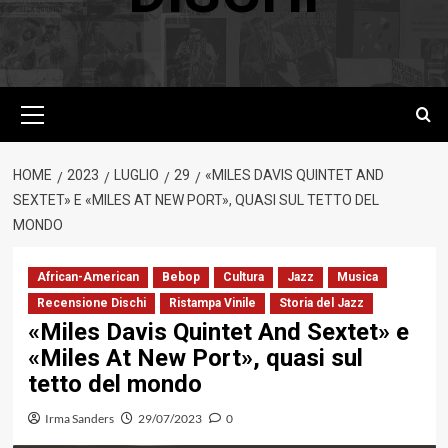
Menu
principale
HOME
2023
LUGLIO
29
«MILES DAVIS QUINTET AND
SEXTET» E «MILES AT NEW PORT», QUASI SUL TETTO DEL
MONDO
African-American
Bebop
Cultura
Jazz
Musica
Recensione Dischi
Ristampa Vinile
Storia del Jazz
«Miles Davis Quintet And Sextet» e
«Miles At New Port», quasi sul
tetto del mondo
Irma Sanders
29/07/2023
0