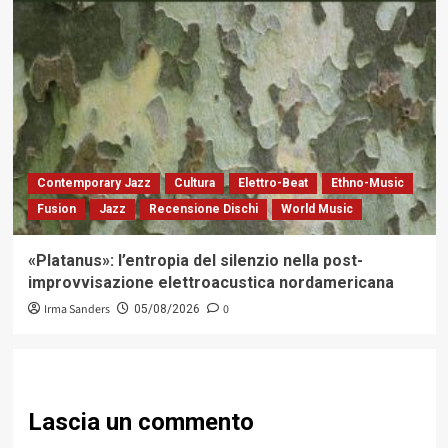
Contemporary Jazz
Cultura
Elettro-Beat
Ethno-Music
Fusion
Jazz
Recensione Dischi
World Music
«Platanus»: l’entropia del silenzio nella post-
improvvisazione elettroacustica nordamericana
Irma Sanders
0
05/08/2026
Lascia un commento