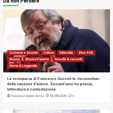
Da non Perdere
Costume e Società
Cultura
Editoriale
Etno-Folk
Musica
Musica D'autore
Novelle & racconti
Storie & Leggende
La scomparsa di Francesco Guccini la «locomotiva»
della canzone d’autore. Sessant’anni tra poesia,
letteratura e contestazione
Francesco Cataldo Verrina
0
06/08/2026