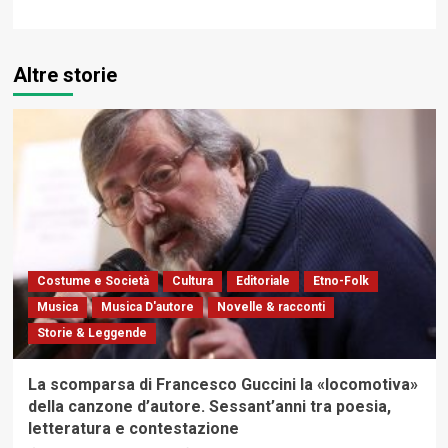
Altre storie
Costume e Società
Cultura
Editoriale
Etno-Folk
Musica
Musica D'autore
Novelle & racconti
Storie & Leggende
La scomparsa di Francesco Guccini la «locomotiva»
della canzone d’autore. Sessant’anni tra poesia,
letteratura e contestazione