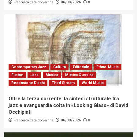
Francesco Cataldo Verrina
0
06/08/2026
Contemporary Jazz
Cultura
Editoriale
Ethno-Music
Fusion
Jazz
Musica
Musica Classica
Recensione Dischi
Third Stream
World Music
Oltre la terza corrente: la sintesi strutturale tra
jazz e avanguardia colta in «Looking Glass» di David
Occhipinti
Francesco Cataldo Verrina
0
06/08/2026