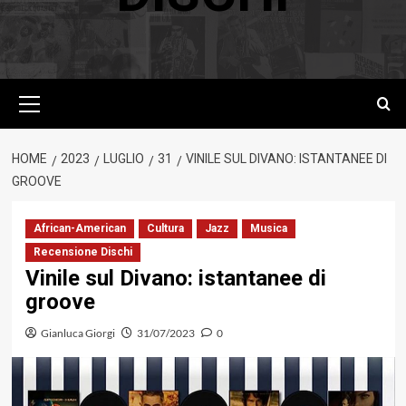
Menu
principale
HOME
2023
LUGLIO
31
VINILE SUL DIVANO: ISTANTANEE DI
GROOVE
African-American
Cultura
Jazz
Musica
Recensione Dischi
Vinile sul Divano: istantanee di
groove
Gianluca Giorgi
31/07/2023
0