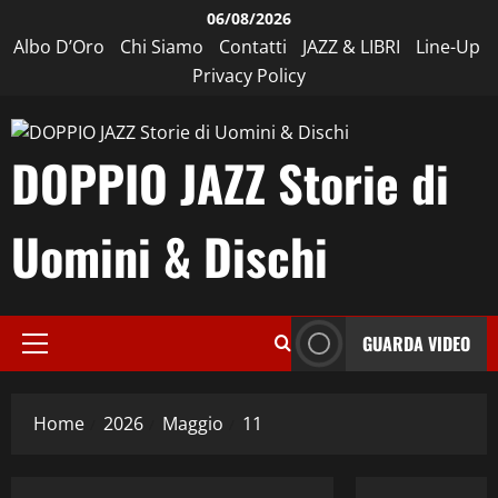
Vai
06/08/2026
al
Albo D’Oro
Chi Siamo
Contatti
JAZZ & LIBRI
Line-Up
contenuto
Privacy Policy
DOPPIO JAZZ Storie di
Uomini & Dischi
GUARDA VIDEO
Menu
Costume e Società
principale
Cultura
Eventi
Home
2026
Maggio
11
Fusion
Jazz
Musica
Musica D'autore