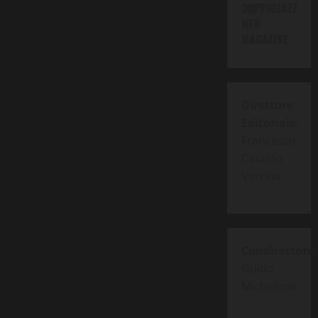
DOPPIOJAZZ
(ECM,
2026)
WEB
MAGAZINE
Direttore
Editoriale
:
Francesco
Cataldo
Verrina
Condirettore
:
Guido
Michelone