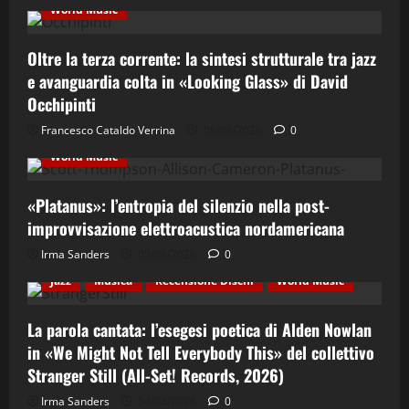
World Music
Oltre la terza corrente: la sintesi strutturale tra jazz
e avanguardia colta in «Looking Glass» di David
Occhipinti
Contemporary Jazz
Cultura
Elettro-Beat
Francesco Cataldo Verrina
06/08/2026
0
Ethno-Music
Fusion
Jazz
Recensione Dischi
World Music
«Platanus»: l’entropia del silenzio nella post-
improvvisazione elettroacustica nordamericana
Irma Sanders
05/08/2026
0
Cultura
Ethno-Music
Etno-Folk
Fusion
Jazz
Musica
Recensione Dischi
World Music
La parola cantata: l’esegesi poetica di Alden Nowlan
in «We Might Not Tell Everybody This» del collettivo
Stranger Still (All-Set! Records, 2026)
Cinema & Teatro
Concerti
Costume e Società
Irma Sanders
04/08/2026
0
Cultura
Italian Jazz
Jazz
Musica