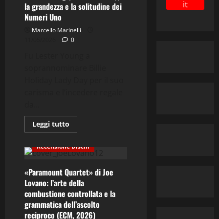
del
it
la grandezza e la solitudine dei
Libro
Numeri Uno
Marcello Marinelli
11/05/2026
0
Fu Lester Young a
soprannominare Billie
Holiday Lady Day per il suo
Contemporary Jazz
carisma e l’incedere regale
Cool Jazz
Cultura
da...
Editoriale
Fusion
Jazz
Musica
Leggi
Leggi tutto
di
Post Bop
più
su
Recensione Dischi
Lester
Young
(e
«Paramount Quartet» di Joe
Billie
Holiday):
Lovano: l’arte della
la
grandezza
combustione controllata e la
e
grammatica dell’ascolto
la
solitudine
reciproco (ECM, 2026)