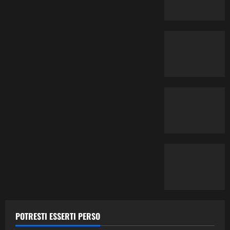
Contemporary Jazz
Cultura
Editoriale
Ethno-Music
Fusion
Jazz
Musica
POTRESTI ESSERTI PERSO
Musica Classica
Recensione Dischi
Third Stream