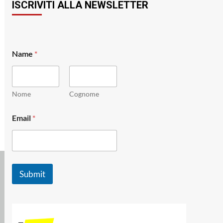
ISCRIVITI ALLA NEWSLETTER
Name
*
Nome
Cognome
N
Email
*
a
m
e
E
m
a
Submit
i
l
N
a
m