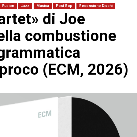
Fusion
Jazz
Musica
Post Bop
Recensione Dischi
rtet» di Joe
della combustione
a grammatica
ciproco (ECM, 2026)