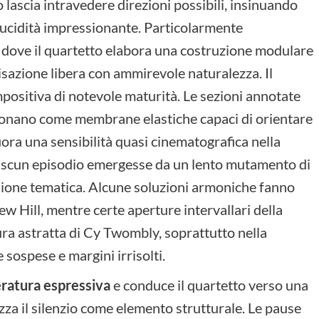
ascia intravedere direzioni possibili, insinuando
 lucidità impressionante. Particolarmente
, dove il quartetto elabora una costruzione modulare
isazione libera con ammirevole naturalezza. Il
ositiva di notevole maturità. Le sezioni annotate
nzionano come membrane elastiche capaci di orientare
iora una sensibilità quasi cinematografica nella
iascun episodio emergesse da un lento mutamento di
sione tematica. Alcune soluzioni armoniche fanno
ew Hill, mentre certe aperture intervallari della
ura astratta di Cy Twombly, soprattutto nella
 sospese e margini irrisolti.
eratura espressiva
e conduce il quartetto verso una
zza il silenzio come elemento strutturale. Le pause