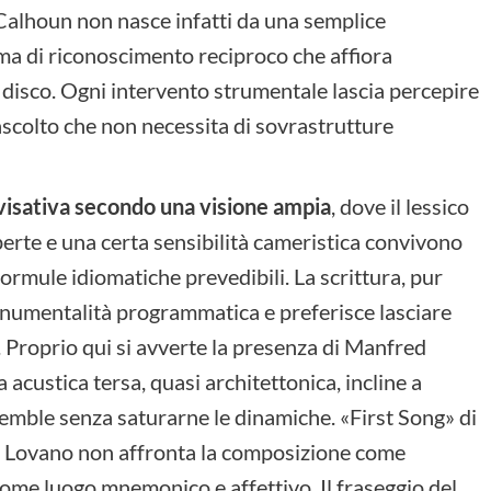
Calhoun non nasce infatti da una semplice
a di riconoscimento reciproco che affiora
isco. Ogni intervento strumentale lascia percepire
’ascolto che non necessita di sovrastrutture
vvisativa secondo una visione ampia
, dove il lessico
perte e una certa sensibilità cameristica convivono
 formule idiomatiche prevedibili. La scrittura, pur
numentalità programmatica e preferisce lasciare
. Proprio qui si avverte la presenza di Manfred
 acustica tersa, quasi architettonica, incline a
semble senza saturarne le dinamiche. «First Song» di
. Lovano non affronta la composizione come
ome luogo mnemonico e affettivo. Il fraseggio del