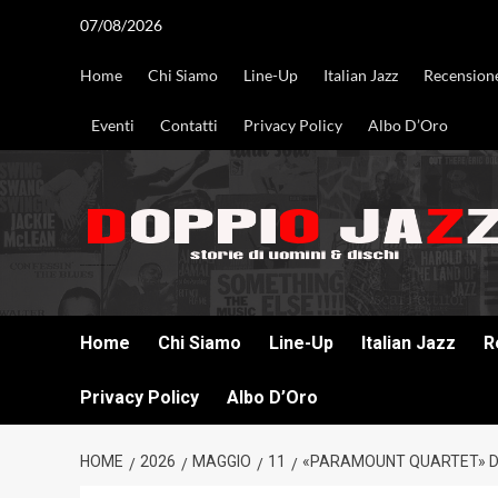
Vai
07/08/2026
al
contenuto
Home
Chi Siamo
Line-Up
Italian Jazz
Recension
Eventi
Contatti
Privacy Policy
Albo D’Oro
DOPPIO JAZZ STORIE DI UOMINI & DISCHI
Home
Chi Siamo
Line-Up
Italian Jazz
R
Privacy Policy
Albo D’Oro
HOME
2026
MAGGIO
11
«PARAMOUNT QUARTET» DI