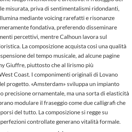
e misurata, priva di sentimentalismi ridondanti,
llumina mediante voicing rarefatti e risonanze
ne meramente fondativa, preferendo disseminare
amenti percettivi, mentre Calhoun lavora sul
loristica. La composizione acquista così una qualità
ospensione del tempo musicale, ad alcune pagine
my Giuffre, piuttosto che al lirismo più
West Coast. I componimenti originali di Lovano
del progetto. «Amsterdam» sviluppa un impianto
o precisione ornamentale, ma una sorta di elasticità
rano modulare il fraseggio come due calligrafi che
orsi del tutto. La composizione si regge su
imperfezioni controllate generano vitalità formale.