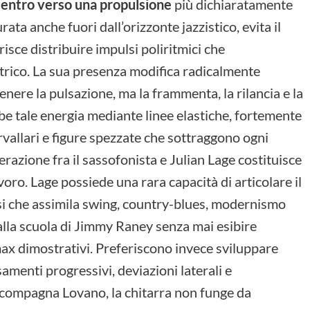
icentro verso una propulsione
più dichiaratamente
ata anche fuori dall’orizzonte jazzistico, evita il
sce distribuire impulsi poliritmici che
trico. La sua presenza modifica radicalmente
tenere la pulsazione, ma la frammenta, la rilancia e la
e tale energia mediante linee elastiche, fortemente
rvallari e figure spezzate che sottraggono ogni
erazione fra il sassofonista e Julian Lage costituisce
avoro. Lage possiede una rara capacità di articolare il
ssi che assimila swing, country-blues, modernismo
 alla scuola di Jimmy Raney senza mai esibire
max dimostrativi. Preferiscono invece sviluppare
menti progressivi, deviazioni laterali e
compagna Lovano, la chitarra non funge da