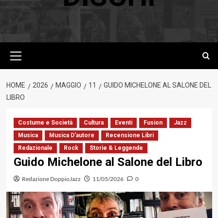
Menu
principale
HOME
2026
MAGGIO
11
GUIDO MICHELONE AL SALONE DEL
LIBRO
Costume e Società
Cultura
Eventi
Fusion
Jazz
Musica
Musica D'autore
Recensione Libri
Redazionale
Rock
Storie & Leggende
Guido Michelone al Salone del Libro
Redazione DoppioJazz
11/05/2026
0