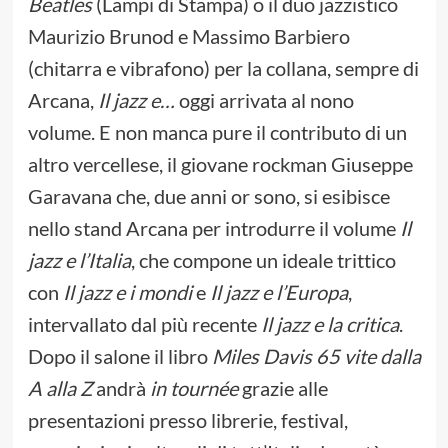
Beatles
(Lampi di Stampa) o il duo jazzistico
Maurizio Brunod e Massimo Barbiero
(chitarra e vibrafono) per la collana, sempre di
Arcana,
Il jazz e…
oggi arrivata al nono
volume. E non manca pure il contributo di un
altro vercellese, il giovane rockman Giuseppe
Garavana che, due anni or sono, si esibisce
nello stand Arcana per introdurre il volume
Il
jazz e l’Italia
, che compone un ideale trittico
con
Il jazz e i mondi
e
Il jazz e l’Europa
,
intervallato dal più recente
Il jazz e la critica
.
Dopo il salone il libro
Miles Davis 65 vite dalla
A alla Z
andrà
in tournée
grazie alle
presentazioni presso librerie, festival,