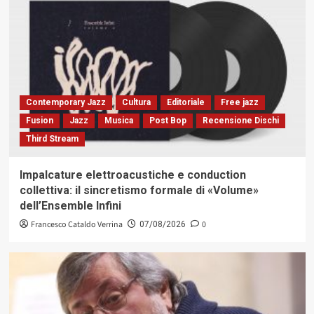
Contemporary Jazz
Cultura
Editoriale
Free jazz
Fusion
Jazz
Musica
Post Bop
Recensione Dischi
Third Stream
Impalcature elettroacustiche e conduction
collettiva: il sincretismo formale di «Volume»
dell’Ensemble Infini
Francesco Cataldo Verrina
0
07/08/2026