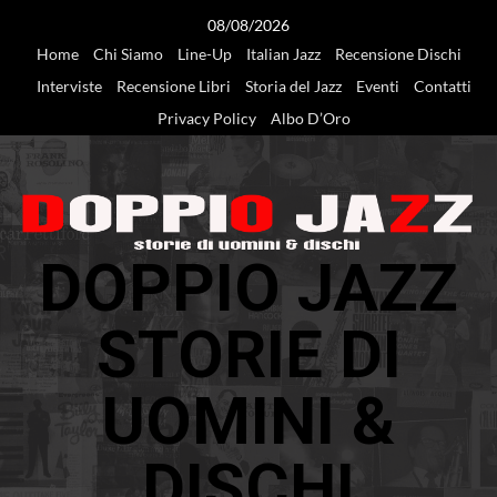
Vai
08/08/2026
al
Home
Chi Siamo
Line-Up
Italian Jazz
Recensione Dischi
contenuto
Interviste
Recensione Libri
Storia del Jazz
Eventi
Contatti
Privacy Policy
Albo D’Oro
DOPPIO JAZZ
STORIE DI
UOMINI &
DISCHI