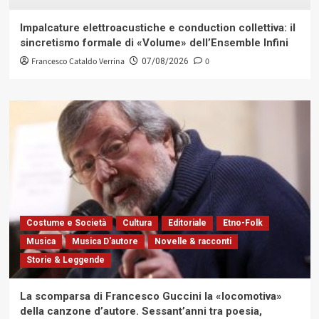
Impalcature elettroacustiche e conduction collettiva: il
sincretismo formale di «Volume» dell’Ensemble Infini
Francesco Cataldo Verrina
0
07/08/2026
Costume e Società
Cultura
Editoriale
Etno-Folk
Musica
Musica D'autore
Novelle & racconti
Storie & Leggende
La scomparsa di Francesco Guccini la «locomotiva»
della canzone d’autore. Sessant’anni tra poesia,