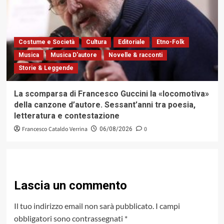
Costume e Società
Cultura
Editoriale
Etno-Folk
Musica
Musica D'autore
Novelle & racconti
Storie & Leggende
La scomparsa di Francesco Guccini la «locomotiva»
della canzone d’autore. Sessant’anni tra poesia,
letteratura e contestazione
Francesco Cataldo Verrina
0
06/08/2026
Lascia un commento
Il tuo indirizzo email non sarà pubblicato.
I campi
obbligatori sono contrassegnati
*