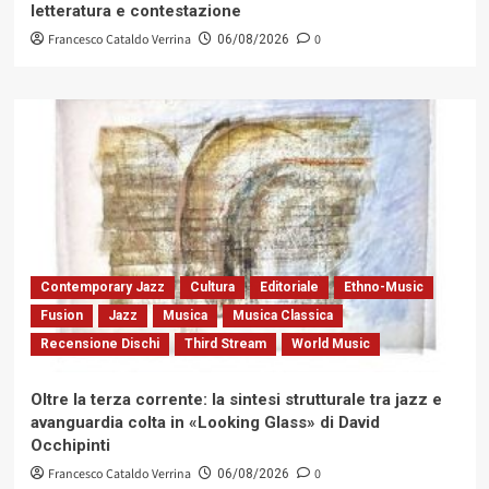
letteratura e contestazione
Francesco Cataldo Verrina
0
06/08/2026
Contemporary Jazz
Cultura
Editoriale
Ethno-Music
Fusion
Jazz
Musica
Musica Classica
Recensione Dischi
Third Stream
World Music
Oltre la terza corrente: la sintesi strutturale tra jazz e
avanguardia colta in «Looking Glass» di David
Occhipinti
Francesco Cataldo Verrina
0
06/08/2026