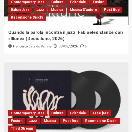
Contemporary Jazz
Cultura
Editoriale
Fusion
Italian Jazz
Jazz
Musica
Musica D'autore
Post Bop
Recensione Dischi
Quando la parola incontra il jazz: Fabioeledistanze con
«Illune» (Dodicilune, 2026)
Francesco Cataldo Verrina
0
08/08/2026
Contemporary Jazz
Cultura
Editoriale
Free jazz
Fusion
Jazz
Musica
Post Bop
Recensione Dischi
Third Stream