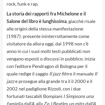
rock, funk e rap.
La storia dei rapporti fra Michelone e il
Salone del libro è lunghissima
, giacché risale
alle origini della stessa manifestazione
(1987): presente ininterrottamente come
visitatore da allora oggi, dal 1998 non c’è
anno in cui i suoi molti testi pubblicati non
vengano esposti o discussi in pubblico; inizia
con l’editore Pendragon di Bologna per il
quale redige il saggio
Il jazz film
e il manuale
Il
jazz
e prosegue alla grande tra il il 2000 e il
2002 nel padiglione Rizzoli, con i due
fortunati tascabili Bompiani
I Simpsons una
famiglia dall’A alla Z
e
I Beatles un mito dall’A