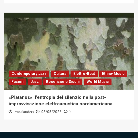
Contemporary Jazz
Cultura
Elettro-Beat
Ethno-Music
Fusion
Jazz
Recensione Dischi
World Music
«Platanus»: l’entropia del silenzio nella post-
improvvisazione elettroacustica nordamericana
Irma Sanders
0
05/08/2026