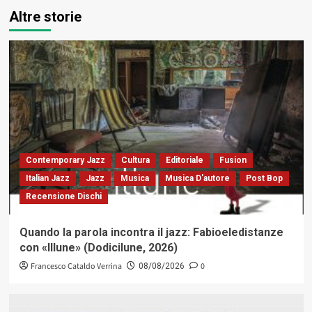
Altre storie
Contemporary Jazz
Cultura
Editoriale
Fusion
Italian Jazz
Jazz
Musica
Musica D'autore
Post Bop
Recensione Dischi
Quando la parola incontra il jazz: Fabioeledistanze
con «Illune» (Dodicilune, 2026)
Francesco Cataldo Verrina
0
08/08/2026