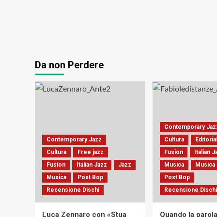
Da non Perdere
Contemporary Jaz
Contemporary Jazz
Cultura
Editoria
Cultura
Free jazz
Fusion
Italian 
Fusion
Italian Jazz
Jazz
Musica
Musica 
Musica
Post Bop
Post Bop
Recensione Dischi
Recensione Dischi
Luca Zennaro con «Stua
Quando la parola 