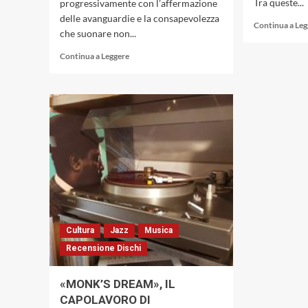
Tra queste...
progressivamente con l’affermazione
delle avanguardie e la consapevolezza
Continua a Le
che suonare non...
Leggi
Continua a Leggere
di
più
su
«Standards
Vol.
1»
di
Keith
Jarrett
/
Gary
Peacock
/
Cultura
Jazz
Musica
Jack
Recensione Dischi
Dejohnette,
una
formula
«MONK’S DREAM», IL
jazz
CAPOLAVORO DI
che