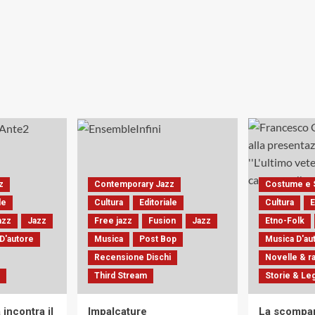
z
Contemporary Jazz
Costume e 
le
Cultura
Editoriale
Cultura
E
Jazz
Jazz
Free jazz
Fusion
Jazz
Etno-Folk
D'autore
Musica
Post Bop
Musica D'au
Recensione Dischi
Novelle & r
Third Stream
Storie & L
incontra il
Impalcature
La scompar