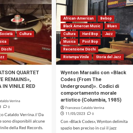
60»
DOPPIO
DI
JAZZ
ALBERTO
GIRALDI
African-American
Bebop
UN
Black Amercan Music
Blues
ALBUM
Società
Cultura
Cultura
Hard Bop
Jazz
CHE
DESCRIVE
sica
Musica
Post Bop
«L’ESPRIT
 Dischi
Recensione Dischi
DU
azz
Ristampa Vinile
Storia del Jazz
TEMPS»
DELLA
CONTEMPORANEITÀ
ATSON QUARTET
Wynton Marsalis con «Black
(ALFA
E REMAINS»,
Codes (From The
MUSIC,
 IN VINILE RED
Underground)». Codici di
2023)
comportamento morale
artistico (Columbia, 1985)
ataldo Verrina
0
3
Francesco Cataldo Verrina
0
11/05/2023
sco Cataldo Verrina // Da
 sono disponibili alcune
Con «Black Codes», Wynton delimita
vinile della Red Records.
spazio ben preciso in cui il jazz