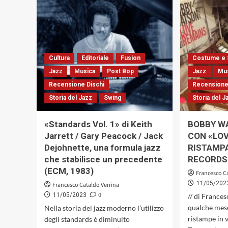
MICHELONE
Cultura
Editoriale
Fusion
Costume e 
Jazz
Musica
Post Bop
Jazz
Mu
Recensione Dischi
Recensione
Storia del Jazz
Swing
Storia del J
«Standards Vol. 1» di Keith
BOBBY W
Jarrett / Gary Peacock / Jack
CON «LOV
Dejohnette, una formula jazz
RISTAMPA
che stabilisce un precedente
RECORDS
(ECM, 1983)
Francesco C
11/05/202
Francesco Cataldo Verrina
0
11/05/2023
// di France
qualche mese
Nella storia del jazz moderno l’utilizzo
ristampe in 
degli standards è diminuito