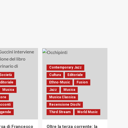
Contemporary Jazz
Società
Cultura
Editoriale
ditoriale
Ethno-Music
Fusion
Musica
Jazz
Musica
tore
Musica Classica
acconti
Recensione Dischi
eggende
Third Stream
World Music
sa di Francesco
Oltre la terza corrente: la