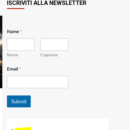
ISCRIVITI ALLA NEWSLETTER
N
Name
*
a
m
e
E
m
Nome
Cognome
a
i
Email
*
l
E
m
a
i
l
Submit