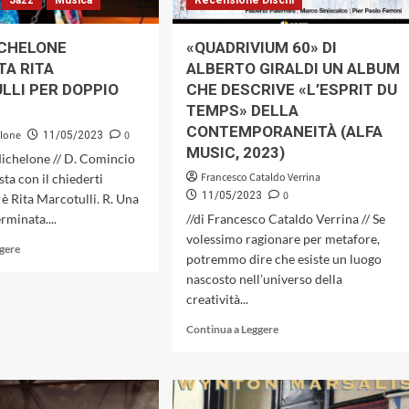
Jazz
Musica
Recensione Dischi
ICHELONE
«QUADRIVIUM 60» DI
TA RITA
ALBERTO GIRALDI UN ALBUM
LLI PER DOPPIO
CHE DESCRIVE «L’ESPRIT DU
TEMPS» DELLA
CONTEMPORANEITÀ (ALFA
elone
0
11/05/2023
MUSIC, 2023)
Michelone // D. Comincio
Francesco Cataldo Verrina
sta con il chiederti
0
11/05/2023
 è Rita Marcotulli. R. Una
rminata....
//di Francesco Cataldo Verrina // Se
volessimo ragionare per metafore,
Leggi
ggere
potremmo dire che esiste un luogo
di
nascosto nell’universo della
più
su
creatività...
GUIDO
Leggi
Continua a Leggere
MICHELONE
di
INTERVISTA
più
RITA
su
MARCOTULLI
«QUADRIVIUM
PER