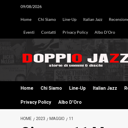
Vai
09/08/2026
al
contenuto
Home
Chi Siamo
Line-Up
Italian Jazz
Recension
Eventi
Contatti
Privacy Policy
Albo D’Oro
DOPPIO JAZZ STORIE DI UOMINI & DISCHI
Home
Chi Siamo
Line-Up
Italian Jazz
R
Privacy Policy
Albo D’Oro
HOME
2023
MAGGIO
11