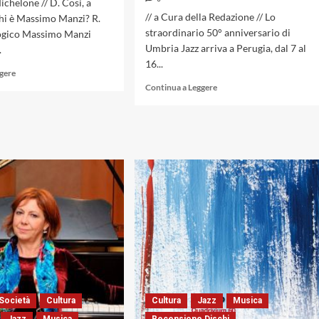
ichelone // D. Così, a
// a Cura della Redazione // Lo
hi è Massimo Manzi? R.
straordinario 50° anniversario di
logico Massimo Manzi
Umbria Jazz arriva a Perugia, dal 7 al
.
16...
Leggi
ggere
di
Leggi
Continua a Leggere
più
di
su
più
GUIDO
su
MICHELONE
UMBRIA
INTERVISTA
JAZZ
MASSIMO
2023:
MANZI
PROGRAMMA
PRINCIPE
COMPLETO
DEI
50TH
TAMBURI
ANNIVERSARY,
DAL
7
AL
16
LUGLIO
Società
Cultura
Cultura
Jazz
Musica