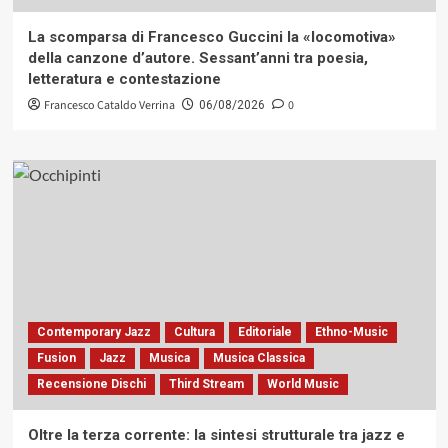
La scomparsa di Francesco Guccini la «locomotiva»
della canzone d’autore. Sessant’anni tra poesia,
letteratura e contestazione
Francesco Cataldo Verrina
0
06/08/2026
Contemporary Jazz
Cultura
Editoriale
Ethno-Music
Fusion
Jazz
Musica
Musica Classica
Recensione Dischi
Third Stream
World Music
Oltre la terza corrente: la sintesi strutturale tra jazz e