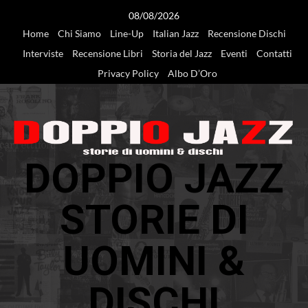
Vai
08/08/2026
al
Home
Chi Siamo
Line-Up
Italian Jazz
Recensione Dischi
contenuto
Interviste
Recensione Libri
Storia del Jazz
Eventi
Contatti
Privacy Policy
Albo D’Oro
DOPPIO JAZZ
STORIE DI
UOMINI &
DISCHI