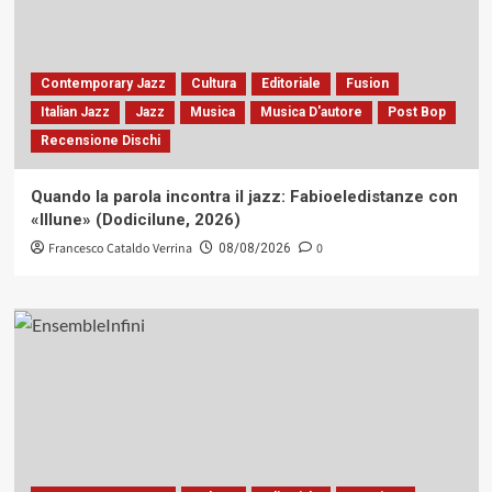
Contemporary Jazz
Cultura
Editoriale
Fusion
Italian Jazz
Jazz
Musica
Musica D'autore
Post Bop
Recensione Dischi
Quando la parola incontra il jazz: Fabioeledistanze con
«Illune» (Dodicilune, 2026)
Francesco Cataldo Verrina
0
08/08/2026