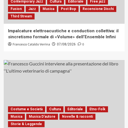
Contemporary Jazz
Cultura
Editoriale
Free jazz
Fusion
Jazz
Musica
Post Bop
Recensione Dischi
Third Stream
Impalcature elettroacustiche e conduction collettiva: il
sincretismo formale di «Volume» dell’Ensemble Infini
Francesco Cataldo Verrina
0
07/08/2026
Costume e Società
Cultura
Editoriale
Etno-Folk
Musica
Musica D'autore
Novelle & racconti
Storie & Leggende