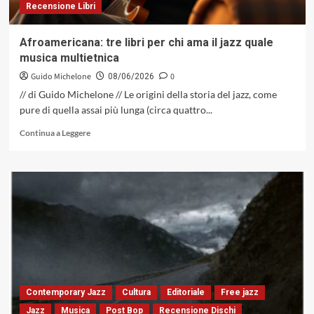
Recensione Libri
Afroamericana: tre libri per chi ama il jazz quale
musica multietnica
Guido Michelone
0
08/06/2026
// di Guido Michelone // Le origini della storia del jazz, come
pure di quella assai più lunga (circa quattro...
Leggi
Continua a Leggere
di
più
su
Afroamericana:
tre
libri
per
chi
ama
il
jazz
quale
Contemporary Jazz
Cultura
Editoriale
Free jazz
musica
Jazz
Musica
Post Bop
Recensione Dischi