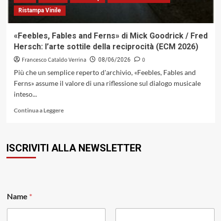
multietnica
Ristampa Vinile
«Feebles, Fables and Ferns» di Mick Goodrick / Fred
Hersch: l’arte sottile della reciprocità (ECM 2026)
Francesco Cataldo Verrina
0
08/06/2026
Più che un semplice reperto d'archivio, «Feebles, Fables and
Ferns» assume il valore di una riflessione sul dialogo musicale
inteso...
Leggi
Continua a Leggere
di
più
su
ISCRIVITI ALLA NEWSLETTER
«Feebles,
Fables
and
Ferns»
di
N
Mick
Name
*
a
Goodrick
m
/
e