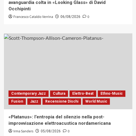
avanguardia colta in «Looking Glass» di David
Occhipinti
Francesco Cataldo Verrina
0
06/08/2026
Contemporary Jazz
Cultura
Elettro-Beat
Ethno-Music
Fusion
Jazz
Recensione Dischi
World Music
«Platanus»: l’entropia del silenzio nella post-
improvvisazione elettroacustica nordamericana
Irma Sanders
0
05/08/2026