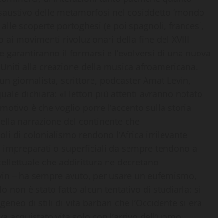
saustivo delle metamorfosi nel cosiddetto ‘mondo
i alle scoperte portoghesi (e poi spagnoli, francesi,
o ai movimenti rivoluzionari della fine del XVIII
he garantiranno il formarsi e l’evolversi di una nuova
 Uniti alla creazione della musica afroamericana.
un giornalista, scrittore, podcaster Amat Levin,
ale dichiara: «I lettori più attenti avranno notato
Il motivo è che voglio porre l’accento sulla storia
della narrazione del continente che
oli di colonialismo rendono l’Africa irrilevante
, impreparati o superficiali da sempre tendono a
intellettuale che addirittura ne decretano
Levin – ha sempre avuto, per usare un eufemismo,
o non è stato fatto alcun tentativo di studiarla: si
eneo di stili di vita barbari che l’Occidente si era
eva acquistato vita solo con l’arrivo dell’uomo