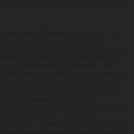
ica esperienza sonora afroamericana, in alcuni punti
direzione dell’africanismo
e dell’afroamericanità, i
nde internazionali che nelle cosiddetta Era
no a un inedito assetto politico, dove la schiavitù,
ita economica nelle colonie delle grandi potenze
per quel che concerne le uscite italiane – che
nea del colore. Razza e democrazia negli Stati Uniti e
antico. Una storia globale (XV-XVIII secolo)
di Érik
dal Continente alla Diaspora
di Amat Levin.
Sulla
tti tra Fine Ottocento e primi Sixtiesda un
romanziere e politologo: William Edward Burghardt
e figura nella politica e nella cultura
ti resta tra i migliori intellettuali statunitensi del
her King nell’ultimo discorso in pubblico, poco prima