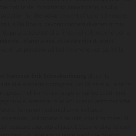
dre nobile del movimento panafricano, risulta
Association for the Advancement of Colored People),
ivili; a Du Bois si devono concetti divenuti ormai
oppia coscienza’ alla ‘linea del colore’, che per la
mediante un’ampia esaustiva raccolta di scritti
tiva di un pensiero utilissimo anche per capire la
oso francese Érik Schnakenbourg
(docente
razie alle scoperte portoghesi del XV secolo, la terra
n progress, nell’immenso luogo in cui tre continenti
ingegnano a intessere relazioni spesso asimmetriche.
ferenti fenomeni: colonialismo, sviluppo
grazioni, volontarie o forzate, con il formarsi di
basti pensare appunto al jazz). L’Oceano diventa così
 commerci, di interazioni tanto pacifiche quanto