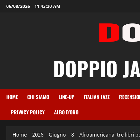
Vai
06/08/2026
11:43:21 AM
al
contenuto
DOPPIO JAZ
HOME
CHI SIAMO
LINE-UP
ITALIAN JAZZ
RECENSIO
PRIVACY POLICY
ALBO D’ORO
Home
2026
Giugno
8
Afroamericana: tre libri p