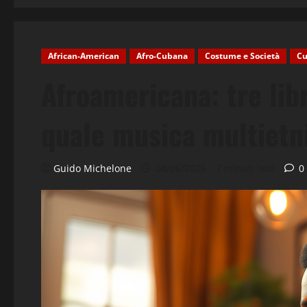
African-American
Afro-Cubana
Costume e Società
Cu
Afroamericana: tre libr
quale musica multietn
Guido Michelone
08/06/2026
7 minuti letti
0