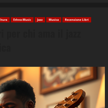
ltura
Ethno-Music
Jazz
Musica
Recensione Libri
i per chi ama il jazz
ica