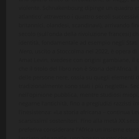
violente. Schnakenbourg dipinge un quadro e
atlantico’ attraverso i quattro secoli successiv
britannici, olandesi, scandinavi), arrivando fin
secolo (sull’onda della rivoluzione francesi) c
identità, fondamentale ad esempio negli Stati
Nero
, uscito a Stoccolma nel 2022, è opera di 
Amat Levin, svedese con origini gambiane, il qu
che il titolo del libro non è Storia dell’Africa. 
delle persone nere, ossia su quegli elementi 
tradizionalmente sono stati i più negletti». Sec
nell’opinione pubblica, mentre studiosi miopi
negarne l’antichità, fino a pregiudizi razzisti 
l’inesistenza: «La storia africana – continua 
scarsissimi sostenitori. Fino alla metà XX secol
preferiva considerare l’Africa un insieme eterog
lasciato alle spalle, uno ‘spazio vuoto’ che av