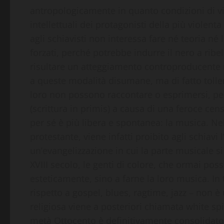
antropologicamente in quanto condizioni di vita
intellettuali dei protagonisti della più violen
agli schiavisti non interessa fare né teoria né 
forzati, perché potrebbe indurre il nero a ribe
risultare un atteggiamento controproducente 
a queste modalità disumane, ma di fatto toller
loro non possono raccontare o esprimersi, per
(scrittura in primis) a causa di una feroce censu
per sé è più libera e spontanea: la musica. Nel
protestante, viene infatti proibito agli schiavi
un’evangelizzazione in cui la parte musicale si ri
XVIII secolo, le genti di colore, che ormai pos
esteticamente, sino a farne la loro musica. In 
rispetto a gospel, blues, ragtime, jazz – non 
religiosa viene a posteriori chiamata white spi
metà Ottocento è definitivamente consolidato 