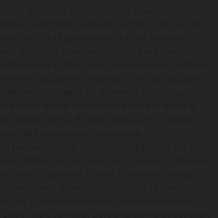
, usi e costumi e in particolare prassi artistico-
ta diaspora nell’intero percorso umano. Nel Sud, poi,
la cronaca della quotidianità dei loro lavoratori
llarsi oppure (e questo vale anche per il Nord)
nell’opinione pubblica europea da tempo contraria
ate nelle più lontane colonie. Gli schiavi da parte
ché vengono negati gli strumenti culturali per farlo
ra che si riflette persino nell’attività in teoria di
le colonie inglesi, di rigida educazione cristiana
 l’uso delle percussioni, impartendo
fà ai severi corali luterani, che, però, tra XVII e il
sono definirsi schiavi americani, riescono a ribaltare
tal senso lo spiritual – primo in ordine di tempo
è un’invenzione afroamericana perché l’innodia
rituals, in contrapposizione a quello che già da
quale negro spiritual, poi semplicemente spiritual,