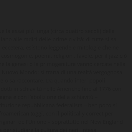
uella assai più lunga (circa quattro secoli) della
 alle radici delle prime civiltà: di tutte si sa
, eccetera, esistono leggende e mitologie che ne
osmogonie, poemi, religioni, favole, per il jazz ciò
he la genesi o la primogenitura vanno cercate nella
el Nuovo Mondo: si tratta di una realtà vergognosa
le o sa raccontare. Da quando interi popoli
dotti in schiavitù nelle Americhe fino al 1776 con
agna e con l’abolizione della schiavitù –
ituzione repubblicana federalista – ben poco si
oamerican (oggi, con il politically correct per
originari dell’Unione – soprattutto nel New England
per studiare la cultura dei neri, intesa