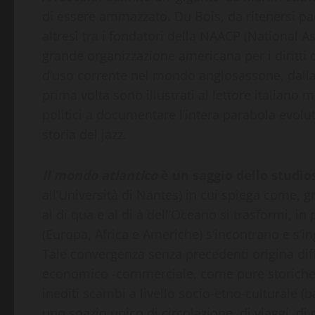
di essere ammazzato. Du Bois, da ritenersi pa
altresì tra i fondatori della NAACP (National 
grande organizzazione americana per i diritti c
d’uso corrente nel mondo anglosassone, dalla ‘d
prima volta sono illustrati al lettore italiano 
politici a documentare l’intera parabola evolu
storia del jazz.
Il mondo atlantico
è un saggio dello studi
all’Università di Nantes) in cui spiega come, g
al di qua e al di à dell’Oceano si trasformi, i
(Europa, Africa e Americhe) s’incontrano e s’
Tale convergenza senza precedenti origina dif
economico -commerciale, come pure storiche mi
inediti scambi a livello socio-etno-culturale (
uno spazio unico di circolazione, di viaggi, di