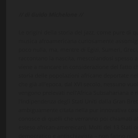
// di Guido Michelone //
Le origini della storia del jazz, come pure di q
musica afroamericana curiosamente assomigliano
poco nulla, ma, mentre di Egizi, Sumeri, Greci
raccontano la nascita, mescolandosi spesso a c
viene a mancare in considerazione del fatto c
storia delle popolazioni africane deportate n
che già all’epoca, dal XVI secolo, nessuno vuo
vengono prelevati nell’Africa Subsahariana e ri
l’Indipendenza degli Stati Uniti dalla Gran Bret
ambiguamente citata nella pur innovativa cost
conosce di quelli che verranno poi chiamati afr
esteso african-amereican). Molti dei 13 Stati 
democratico e antischiavista – non fanno nulla 