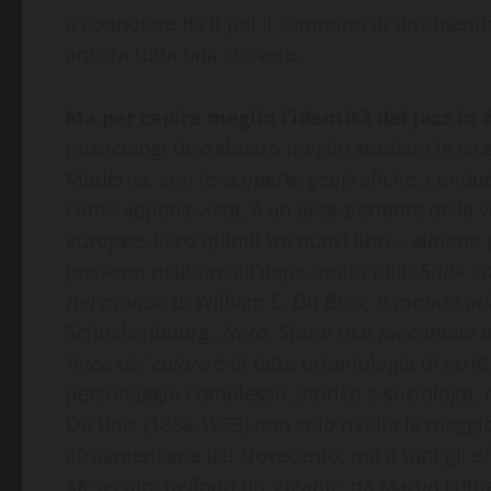
a connotare da lì poi il cammino di un’autent
ancora tutta una scrivere.
Ma per capire meglio l’identità del jazz in 
musicologi dovrebbero meglio studiare le vice
Moderna, con le scoperte geografiche, conduco
come appena vista, è un asse portante della v
europee. Ecco quindi tre nuovi libri – almeno 
possono risultare all’uopo molto utili:
Sulla li
nel mondo
di William E. Du Bois,
Il mondo atl
Schnakenbourg,
Nero. Storie mai raccontate 
linea del colore
è di fatto un’antologia di scri
personaggio complesso, storico e sociologo, 
Du Bois (1868-1963) non solo risulta la maggior
afroamericana del Novecento, ma a tutti gli effet
XX secolo: definito un ‘gigante’ da Martin Lut