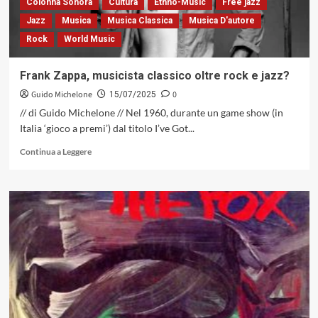
di
Colonna Sonora
Cultura
Ethno-Music
Free jazz
un
Jazz
Musica
Musica Classica
Musica D'autore
suono
Rock
World Music
transnazionale
Frank Zappa, musicista classico oltre rock e jazz?
Guido Michelone
0
15/07/2025
// di Guido Michelone // Nel 1960, durante un game show (in
Italia ‘gioco a premi’) dal titolo I’ve Got...
Leggi
Continua a Leggere
di
più
su
Frank
Zappa,
musicista
classico
oltre
rock
e
jazz?