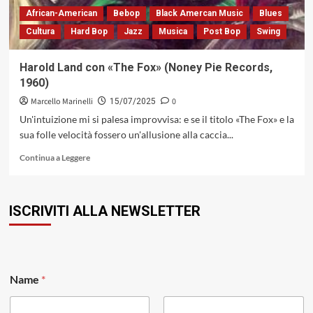
African-American
Bebop
Black Amercan Music
Blues
Cultura
Hard Bop
Jazz
Musica
Post Bop
Swing
Harold Land con «The Fox» (Noney Pie Records,
1960)
Marcello Marinelli
0
15/07/2025
Un'intuizione mi si palesa improvvisa: e se il titolo «The Fox» e la
sua folle velocità fossero un'allusione alla caccia...
Leggi
Continua a Leggere
di
più
su
ISCRIVITI ALLA NEWSLETTER
Harold
Land
con
«The
Fox»
(Noney
Name
*
Pie
Records,