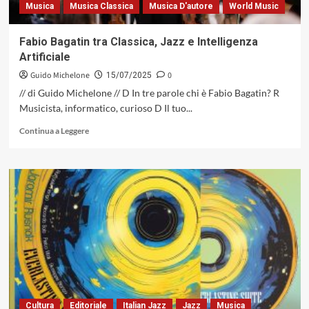
Musica
Musica Classica
Musica D'autore
World Music
Fabio Bagatin tra Classica, Jazz e Intelligenza
Artificiale
Guido Michelone
0
15/07/2025
// di Guido Michelone // D In tre parole chi è Fabio Bagatin? R
Musicista, informatico, curioso D Il tuo...
Leggi
Continua a Leggere
di
più
su
Fabio
Bagatin
tra
Classica,
Jazz
e
Intelligenza
Artificiale
Cultura
Editoriale
Italian Jazz
Jazz
Musica