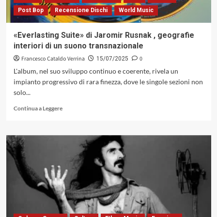
Post Bop
Recensione Dischi
World Music
«Everlasting Suite» di Jaromir Rusnak , geografie
interiori di un suono transnazionale
Francesco Cataldo Verrina
0
15/07/2025
L'album, nel suo sviluppo continuo e coerente, rivela un
impianto progressivo di rara finezza, dove le singole sezioni non
solo...
Leggi
Continua a Leggere
di
più
su
«Everlasting
Suite»
di
Jaromir
Rusnak
,
geografie
interiori