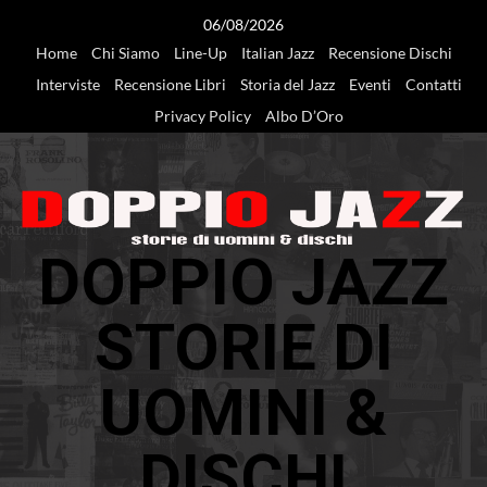
Vai
06/08/2026
al
Home
Chi Siamo
Line-Up
Italian Jazz
Recensione Dischi
contenuto
Interviste
Recensione Libri
Storia del Jazz
Eventi
Contatti
Privacy Policy
Albo D’Oro
DOPPIO JAZZ
STORIE DI
UOMINI &
DISCHI