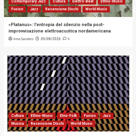
Contemporary Jazz
Cultura
Elettro-Beat
Ethno-Music
Fusion
Jazz
Recensione Dischi
World Music
«Platanus»: l’entropia del silenzio nella post-
improvvisazione elettroacustica nordamericana
Irma Sanders
0
05/08/2026
Cultura
Ethno-Music
Etno-Folk
Fusion
Jazz
Musica
Recensione Dischi
World Music