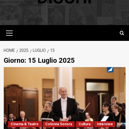
Menu
principale
HOME
2025
LUGLIO
15
Giorno:
15 Luglio 2025
Cinema & Teatro
Colonna Sonora
Cultura
Interview