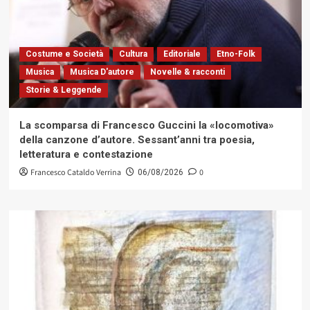
Costume e Società
Cultura
Editoriale
Etno-Folk
Musica
Musica D'autore
Novelle & racconti
Storie & Leggende
La scomparsa di Francesco Guccini la «locomotiva»
della canzone d’autore. Sessant’anni tra poesia,
letteratura e contestazione
Francesco Cataldo Verrina
0
06/08/2026