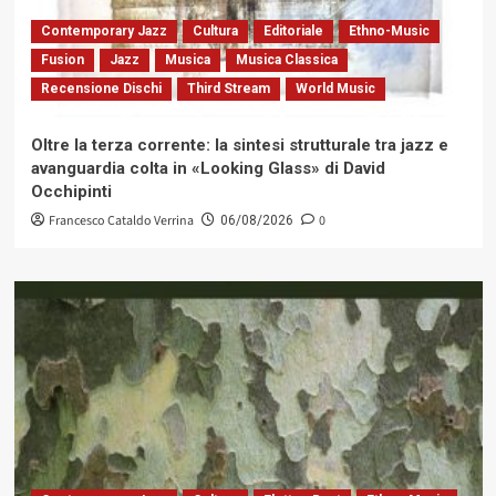
Contemporary Jazz
Cultura
Editoriale
Ethno-Music
Fusion
Jazz
Musica
Musica Classica
Recensione Dischi
Third Stream
World Music
Oltre la terza corrente: la sintesi strutturale tra jazz e
avanguardia colta in «Looking Glass» di David
Occhipinti
Francesco Cataldo Verrina
0
06/08/2026