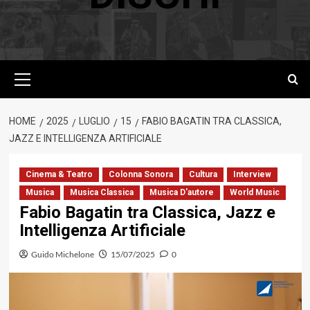
Menu
principale
HOME
2025
LUGLIO
15
FABIO BAGATIN TRA CLASSICA,
JAZZ E INTELLIGENZA ARTIFICIALE
Cinema & Teatro
Colonna Sonora
Cultura
Interview
Musica
Musica Classica
Musica D'autore
World Music
Fabio Bagatin tra Classica, Jazz e
Intelligenza Artificiale
Guido Michelone
15/07/2025
0