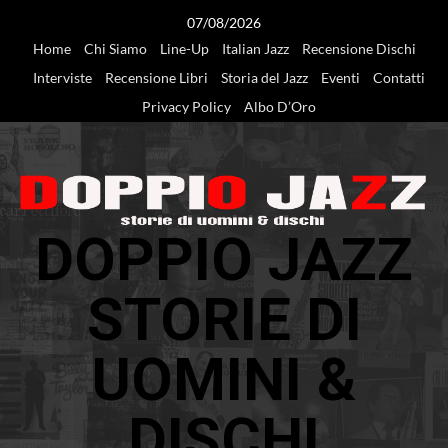
Vai
07/08/2026
al
Home
Chi Siamo
Line-Up
Italian Jazz
Recensione Dischi
contenuto
Interviste
Recensione Libri
Storia del Jazz
Eventi
Contatti
Privacy Policy
Albo D’Oro
DOPPIO JAZZ
STORIE DI
UOMINI &
DISCHI