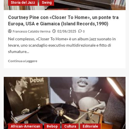
Storia del Jazz
Swing
Courtney Pine con «Closer To Home», un ponte tra
Europa, USA e Giamaica (Island Records,1990)
Francesco Cataldo Verrina
0
02/06/2025
Nel complesso, «Closer To Home» è un album jazz suonato in
levare, uno scandaglio esecutivo multidirezionale e fitto di
sfumature...
Leggi
Continua a Leggere
di
più
su
Courtney
Pine
con
«Closer
To
Home»,
un
ponte
tra
African-American
Bebop
Cultura
Editoriale