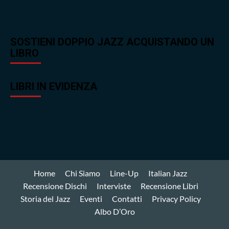
SOSTIENI DOPPIO JAZZ ACQUISTANDO UN
LIBRO
LIBRI IN EVIDENZA
Home
Chi Siamo
Line-Up
Italian Jazz
Recensione Dischi
Interviste
Recensione Libri
Storia del Jazz
Eventi
Contatti
Privacy Policy
Albo D’Oro