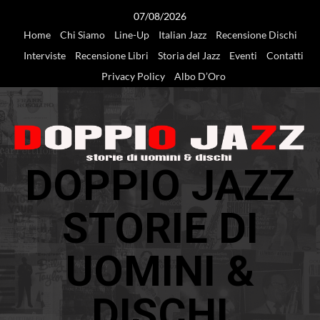
Vai
07/08/2026
al
Home
Chi Siamo
Line-Up
Italian Jazz
Recensione Dischi
contenuto
Interviste
Recensione Libri
Storia del Jazz
Eventi
Contatti
Privacy Policy
Albo D’Oro
DOPPIO JAZZ
STORIE DI
UOMINI &
DISCHI