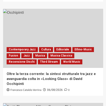
Contemporary Jazz
Cultura
Editoriale
Ethno-Music
Fusion
Jazz
Musica
Musica Classica
Recensione Dischi
Third Stream
World Music
Oltre la terza corrente: la sintesi strutturale tra jazz e
avanguardia colta in «Looking Glass» di David
Occhipinti
Francesco Cataldo Verrina
0
06/08/2026