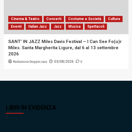
Cinema & Teatro
Concerti
Costume e Società
Cultura
Eventi
Italian Jazz
Jazz
Musica
Spettacoli
SANT’ IN JAZZ Miles Davis Festival – I Can See Fo(u)r
Miles. Santa Margherita Ligure, dal 6 al 13 settembre
2026
Redazione DoppioJazz
0
03/08/2026
LIBRI IN EVIDENZA