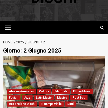
Menu
principale
HOME
2025
GIUGNO
2
Giorno:
2 Giugno 2025
African-American
Cultura
Editoriale
Ethno-Music
Fusion
Jazz
Latin Music
Musica
Post Bop
Recensione Dischi
Ristampa Vinile
Soul