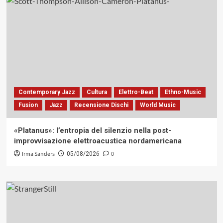
Contemporary Jazz
Cultura
Elettro-Beat
Ethno-Music
Fusion
Jazz
Recensione Dischi
World Music
«Platanus»: l’entropia del silenzio nella post-
improvvisazione elettroacustica nordamericana
Irma Sanders
0
05/08/2026