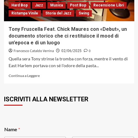
Europa,
Hard Bop
Jazz
Musica
Post Bop
Recensione Libri
USA
Ristampa Vinile
Storia del Jazz
Swing
e
Giamaica
(Island
Tony Fruscella Feat. Chick Maures con «Debut», un
Records,1990)
documento storico che ci restituisce il mood di
un’epoca e di un luogo
Francesco Cataldo Verrina
0
02/06/2025
Quella sera Tony strinse la tromba con forza, mentre il vento di
East Harlem portava con sé l'odore della pasta...
Leggi
Continua a Leggere
di
più
su
ISCRIVITI ALLA NEWSLETTER
Tony
Fruscella
Feat.
Chick
Maures
*
con
Name
*
*
«Debut»,
*