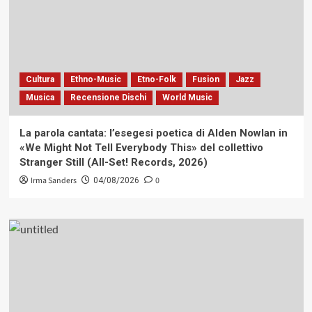
Cultura
Ethno-Music
Etno-Folk
Fusion
Jazz
Musica
Recensione Dischi
World Music
La parola cantata: l’esegesi poetica di Alden Nowlan in
«We Might Not Tell Everybody This» del collettivo
Stranger Still (All-Set! Records, 2026)
Irma Sanders
0
04/08/2026