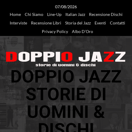
Vai
07/08/2026
al
Home
Chi Siamo
Line-Up
Italian Jazz
Recensione Dischi
contenuto
Interviste
Recensione Libri
Storia del Jazz
Eventi
Contatti
Privacy Policy
Albo D’Oro
DOPPIO JAZZ
STORIE DI
UOMINI &
DISCHI