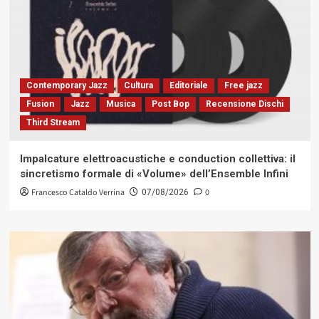
Contemporary Jazz
Cultura
Editoriale
Free jazz
Fusion
Jazz
Musica
Post Bop
Recensione Dischi
Third Stream
Impalcature elettroacustiche e conduction collettiva: il
sincretismo formale di «Volume» dell’Ensemble Infini
Francesco Cataldo Verrina
0
07/08/2026