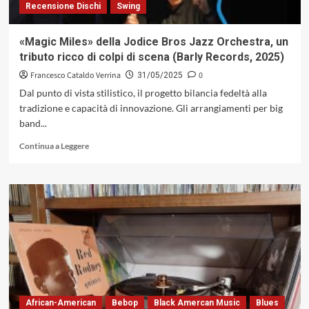
Recensione Dischi
Swing
«Magic Miles» della Jodice Bros Jazz Orchestra, un
tributo ricco di colpi di scena (Barly Records, 2025)
Francesco Cataldo Verrina
0
31/05/2025
Dal punto di vista stilistico, il progetto bilancia fedeltà alla
tradizione e capacità di innovazione. Gli arrangiamenti per big
band...
Leggi
Continua a Leggere
di
più
su
«Magic
Miles»
della
Jodice
Bros
Jazz
Orchestra,
un
tributo
African-American
Bebop
Black Amercan Music
Blues