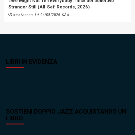
«We Might Not Tell Everybody This» del collettivo
Stranger Still (All-Set! Records, 2026)
Irma Sanders
0
04/08/2026
LIBRI IN EVIDENZA
SOSTIENI DOPPIO JAZZ ACQUISTANDO UN
LIBRO