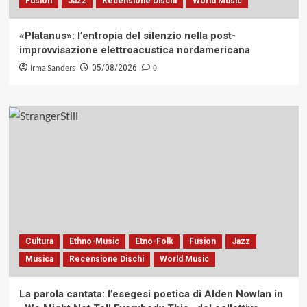
Fusion
Jazz
Recensione Dischi
World Music
«Platanus»: l’entropia del silenzio nella post-
improvvisazione elettroacustica nordamericana
Irma Sanders
0
05/08/2026
Cultura
Ethno-Music
Etno-Folk
Fusion
Jazz
Musica
Recensione Dischi
World Music
La parola cantata: l’esegesi poetica di Alden Nowlan in