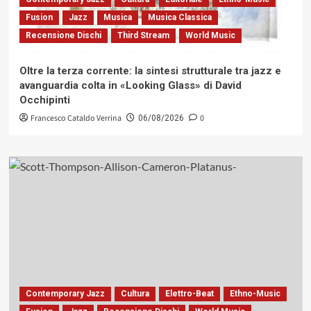
Fusion
Jazz
Musica
Musica Classica
Recensione Dischi
Third Stream
World Music
Oltre la terza corrente: la sintesi strutturale tra jazz e
avanguardia colta in «Looking Glass» di David
Occhipinti
Francesco Cataldo Verrina
0
06/08/2026
Contemporary Jazz
Cultura
Elettro-Beat
Ethno-Music