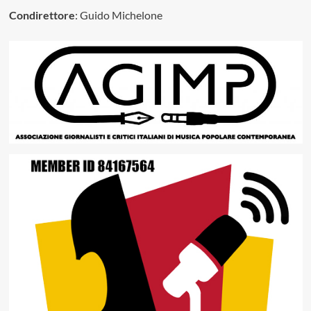
Condirettore
: Guido Michelone