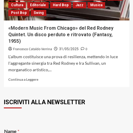
ricco
Cultura
Editoriale
Hard Bop
Jazz
Musica
di
Post Bop
Swing
colpi
di
scena
«Modern Music From Chicago» del Red Rodney
(Barly
Quintet. Un disco perduto e ritrovato (Fantasy,
Records,
1955)
2025)
Francesco Cataldo Verrina
0
31/05/2025
L'album costituisce una prova di resilienza, mettendo in luce
l'aggregante sinergia tra Red Rodney e Ira Sullivan, un
morganatico artistico,...
Leggi
Continua a Leggere
di
più
su
ISCRIVITI ALLA NEWSLETTER
«Modern
Music
From
Chicago»
del
Red
Name
*