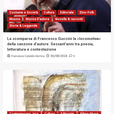
Costume e Società
Cultura
Editoriale
Etno-Folk
Musica
Musica D'autore
Novelle & racconti
Storie & Leggende
La scomparsa di Francesco Guccini la «locomotiva»
della canzone d’autore. Sessant’anni tra poesia,
letteratura e contestazione
Francesco Cataldo Verrina
0
06/08/2026
Contemporary Jazz
Cultura
Editoriale
Ethno-Music