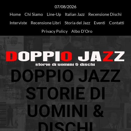
Vai
07/08/2026
al
Home
Chi Siamo
Line-Up
Italian Jazz
Recensione Dischi
contenuto
Interviste
Recensione Libri
Storia del Jazz
Eventi
Contatti
Privacy Policy
Albo D’Oro
DOPPIO JAZZ
STORIE DI
UOMINI &
DISCHI