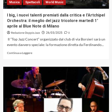
Musica
Spettacoli
World Music
I big, i nuovi talenti premiati dalla critica e l’Artchipel
Orchestra: il meglio del jazz tricolore martedì 1°
aprile al Blue Note di Milano
Redazione DoppioJazz
0
26/03/2025
Il “Top Jazz Concert” organizzato dal club di via Borsieri sarà un
evento davvero speciale: la formazione diretta da Ferdinando...
Leggi
Continua a Leggere
di
più
su
I
big,
i
nuovi
talenti
premiati
dalla
critica e
l’Artchipel