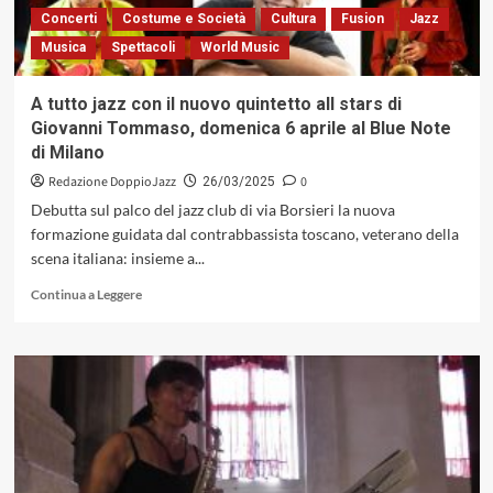
Orchestra: il
Concerti
Costume e Società
Cultura
Fusion
Jazz
meglio
Musica
Spettacoli
World Music
del
jazz
tricolore martedì
A tutto jazz con il nuovo quintetto all stars di
1°
Giovanni Tommaso, domenica 6 aprile al Blue Note
aprile
di Milano
al
Blue
Redazione DoppioJazz
0
26/03/2025
Note
Debutta sul palco del jazz club di via Borsieri la nuova
di
formazione guidata dal contrabbassista toscano, veterano della
Milano
scena italiana: insieme a...
Leggi
Continua a Leggere
di
più
su
A
tutto
jazz
con
il
nuovo