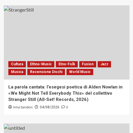
Cultura
Ethno-Music
Etno-Folk
Fusion
Jazz
Musica
Recensione Dischi
World Music
La parola cantata: l’esegesi poetica di Alden Nowlan in
«We Might Not Tell Everybody This» del collettivo
Stranger Still (All-Set! Records, 2026)
Irma Sanders
0
04/08/2026