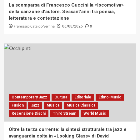
La scomparsa di Francesco Guccini la «locomotiva»
della canzone d’autore. Sessant’anni tra poesia,
letteratura e contestazione
Francesco Cataldo Verrina
0
06/08/2026
Contemporary Jazz
Cultura
Editoriale
Ethno-Music
Fusion
Jazz
Musica
Musica Classica
Recensione Dischi
Third Stream
World Music
Oltre la terza corrente: la sintesi strutturale tra jazz e
avanguardia colta in «Looking Glass» di David