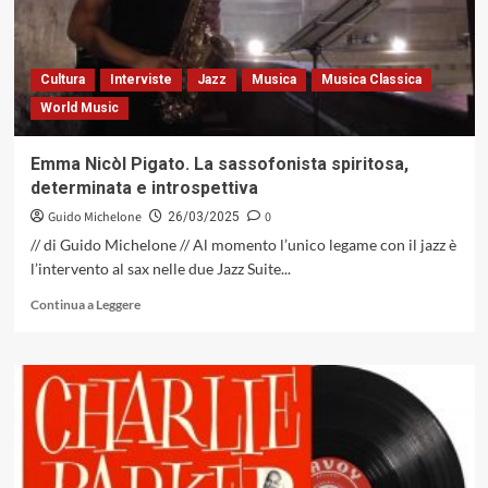
quintetto
all
stars di
Giovanni
Cultura
Interviste
Jazz
Musica
Musica Classica
Tommaso,
World Music
domenica
6
aprile
Emma Nicòl Pigato. La sassofonista spiritosa,
al
determinata e introspettiva
Blue
Note
Guido Michelone
0
26/03/2025
di
// di Guido Michelone // Al momento l’unico legame con il jazz è
Milano
l’intervento al sax nelle due Jazz Suite...
Leggi
Continua a Leggere
di
più
su
Emma
Nicòl
Pigato.
La
sassofonista
spiritosa,