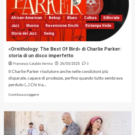
determinata
e
introspettiva
African-American
Bebop
Blues
Cultura
Editoriale
Jazz
Musica
Recensione Dischi
Ristampa Vinile
Storia del Jazz
Swing
«Ornithology: The Best Of Bird» di Charlie Parker:
storia di un disco imperfetto
Francesco Cataldo Verrina
0
26/03/2025
Il Charlie Parker risolutore anche nelle condizioni più
disparate, capace di prodezze, perfino quando tutto sembrava
perduto (...) Chi tra...
Leggi
Continua a Leggere
di
più
su
«Ornithology:
The
Best
Of