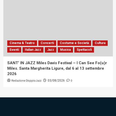
Cinema & Teatro
Concerti
Costume e Società
Cultura
Eventi
Italian Jazz
Jazz
Musica
Spettacoli
SANT’ IN JAZZ Miles Davis Festival – I Can See Fo(u)r
Miles. Santa Margherita Ligure, dal 6 al 13 settembre
2026
Redazione DoppioJazz
0
03/08/2026