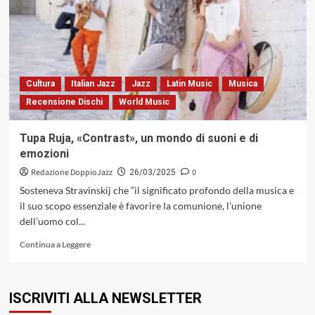
Bird»
di
Charlie
Parker:
storia
di
Cultura
Italian Jazz
Jazz
Latin Music
Musica
un
Recensione Dischi
World Music
disco
imperfetto
Tupa Ruja, «Contrast», un mondo di suoni e di
emozioni
Redazione DoppioJazz
0
26/03/2025
Sosteneva Stravinskij che “il significato profondo della musica e
il suo scopo essenziale è favorire la comunione, l’unione
dell’uomo col...
Leggi
Continua a Leggere
di
più
su
ISCRIVITI ALLA NEWSLETTER
Tupa
Ruja,