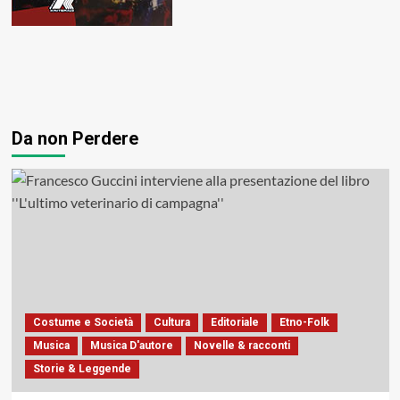
Da non Perdere
Costume e Società
Cultura
Editoriale
Etno-Folk
Musica
Musica D'autore
Novelle & racconti
Storie & Leggende