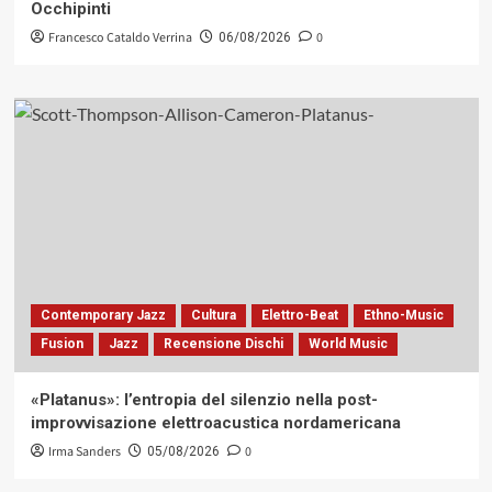
Occhipinti
Francesco Cataldo Verrina
0
06/08/2026
Contemporary Jazz
Cultura
Elettro-Beat
Ethno-Music
Fusion
Jazz
Recensione Dischi
World Music
«Platanus»: l’entropia del silenzio nella post-
improvvisazione elettroacustica nordamericana
Irma Sanders
0
05/08/2026