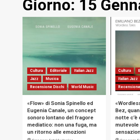
Giorno:
15 Genn
Cultura
Editoriale
Italian Jazz
Cultura
E
Jazz
Musica
Italian Jazz
Recensione Dischi
World Music
Recensione
«Flow» di Sonia Spinello ed
«Wordless
Eugenia Canale, un concept
Bez, quand
sonoro lontano del fragore
notte c’è
mediatico: non una fuga, ma
mutevole 
un ritorno alle emozioni
sensazion