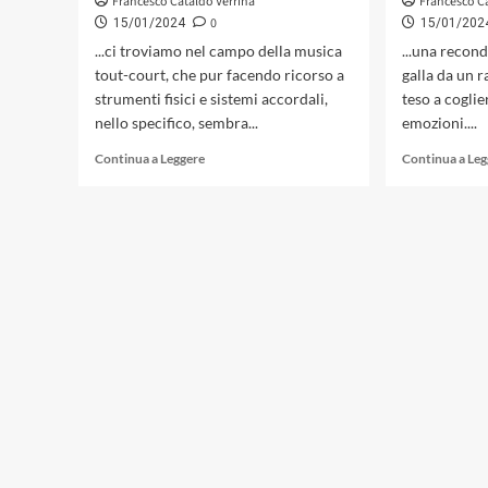
Francesco Cataldo Verrina
Francesco C
0
15/01/2024
15/01/202
...ci troviamo nel campo della musica
...una recon
tout-court, che pur facendo ricorso a
galla da un 
strumenti fisici e sistemi accordali,
teso a coglie
nello specifico, sembra...
emozioni....
Leggi
Continua a Leggere
Continua a Le
di
più
su
«Flow»
di
Sonia
Spinello
ed
Eugenia
Canale,
un
concept
sonoro
lontano
del
fragore