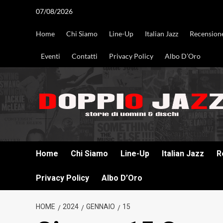
Vai
07/08/2026
al
contenuto
Home
Chi Siamo
Line-Up
Italian Jazz
Recension
Eventi
Contatti
Privacy Policy
Albo D’Oro
DOPPIO JAZZ STORIE DI UOMINI & DISCHI
Home
Chi Siamo
Line-Up
Italian Jazz
R
Privacy Policy
Albo D’Oro
HOME
2024
GENNAIO
15