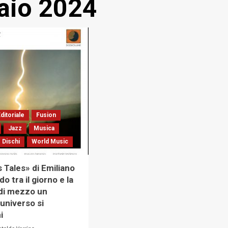
aio 2024
ditoriale
Fusion
Jazz
Musica
 Dischi
World Music
 Tales» di Emiliano
o tra il giorno e la
 di mezzo un
universo si
i