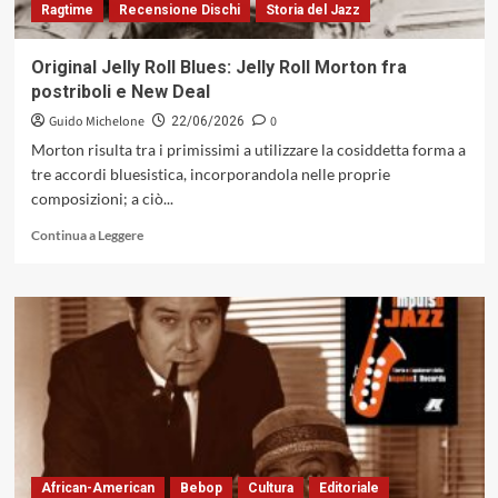
Ragtime
Recensione Dischi
Storia del Jazz
Original Jelly Roll Blues: Jelly Roll Morton fra
postriboli e New Deal
Guido Michelone
0
22/06/2026
Morton risulta tra i primissimi a utilizzare la cosiddetta forma a
tre accordi bluesistica, incorporandola nelle proprie
composizioni; a ciò...
Leggi
Continua a Leggere
di
più
su
Original
Jelly
Roll
Blues:
Jelly
Roll
Morton
fra
postriboli
African-American
Bebop
Cultura
Editoriale