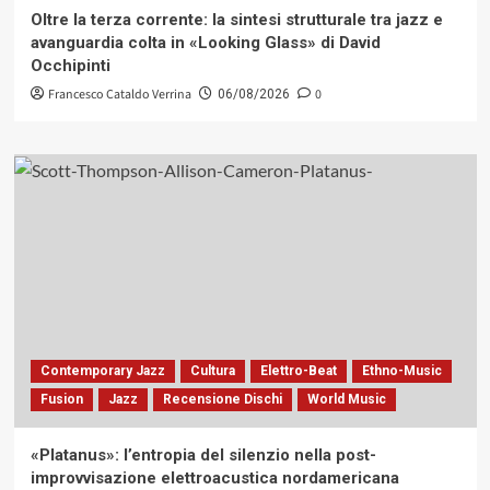
Oltre la terza corrente: la sintesi strutturale tra jazz e
avanguardia colta in «Looking Glass» di David
Occhipinti
Francesco Cataldo Verrina
0
06/08/2026
Contemporary Jazz
Cultura
Elettro-Beat
Ethno-Music
Fusion
Jazz
Recensione Dischi
World Music
«Platanus»: l’entropia del silenzio nella post-
improvvisazione elettroacustica nordamericana