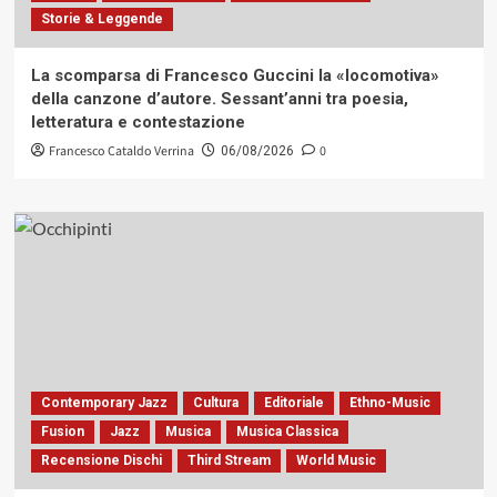
Storie & Leggende
La scomparsa di Francesco Guccini la «locomotiva»
della canzone d’autore. Sessant’anni tra poesia,
letteratura e contestazione
Francesco Cataldo Verrina
0
06/08/2026
Contemporary Jazz
Cultura
Editoriale
Ethno-Music
Fusion
Jazz
Musica
Musica Classica
Recensione Dischi
Third Stream
World Music