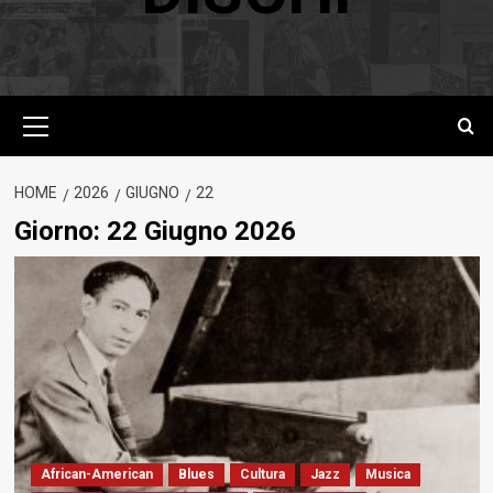
Menu
principale
HOME
2026
GIUGNO
22
Giorno:
22 Giugno 2026
African-American
Blues
Cultura
Jazz
Musica