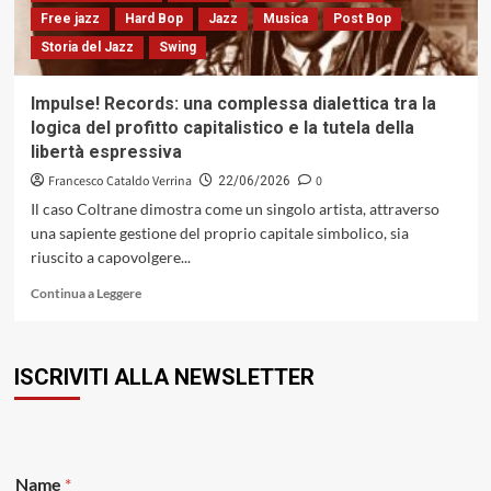
e
Free jazz
Hard Bop
Jazz
Musica
Post Bop
New
Storia del Jazz
Swing
Deal
Impulse! Records: una complessa dialettica tra la
logica del profitto capitalistico e la tutela della
libertà espressiva
Francesco Cataldo Verrina
0
22/06/2026
Il caso Coltrane dimostra come un singolo artista, attraverso
una sapiente gestione del proprio capitale simbolico, sia
riuscito a capovolgere...
Leggi
Continua a Leggere
di
più
su
ISCRIVITI ALLA NEWSLETTER
Impulse!
Records:
una
complessa
dialettica
tra
Name
*