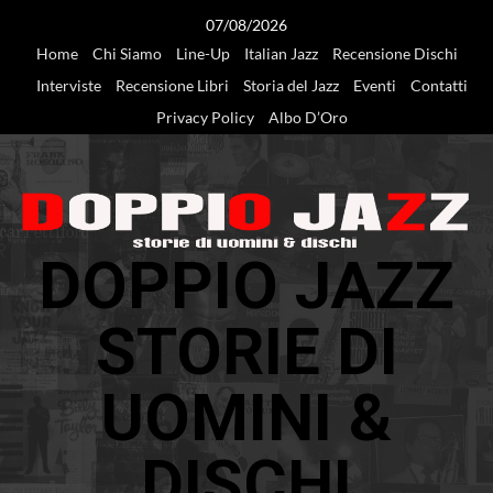
Vai
07/08/2026
al
Home
Chi Siamo
Line-Up
Italian Jazz
Recensione Dischi
contenuto
Interviste
Recensione Libri
Storia del Jazz
Eventi
Contatti
Privacy Policy
Albo D’Oro
DOPPIO JAZZ
STORIE DI
UOMINI &
DISCHI