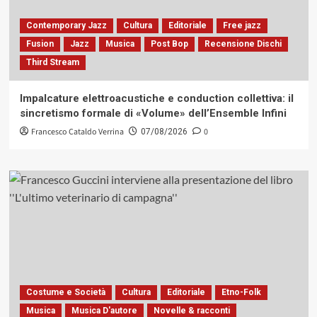
Contemporary Jazz
Cultura
Editoriale
Free jazz
Fusion
Jazz
Musica
Post Bop
Recensione Dischi
Third Stream
Impalcature elettroacustiche e conduction collettiva: il
sincretismo formale di «Volume» dell’Ensemble Infini
Francesco Cataldo Verrina
0
07/08/2026
Costume e Società
Cultura
Editoriale
Etno-Folk
Musica
Musica D'autore
Novelle & racconti