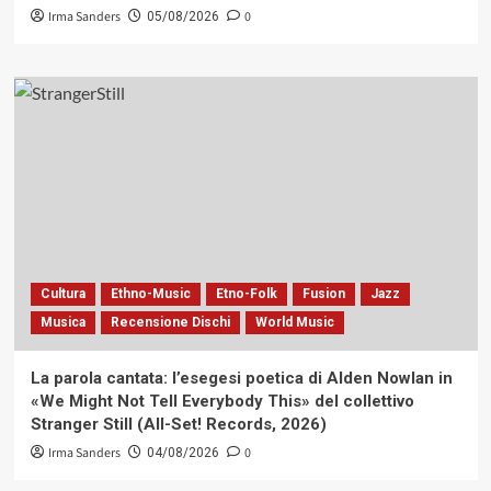
Irma Sanders
0
05/08/2026
Cultura
Ethno-Music
Etno-Folk
Fusion
Jazz
Musica
Recensione Dischi
World Music
La parola cantata: l’esegesi poetica di Alden Nowlan in
«We Might Not Tell Everybody This» del collettivo
Stranger Still (All-Set! Records, 2026)
Irma Sanders
0
04/08/2026