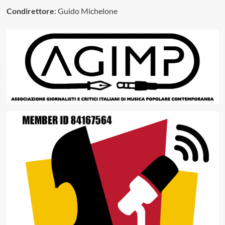
Condirettore
: Guido Michelone