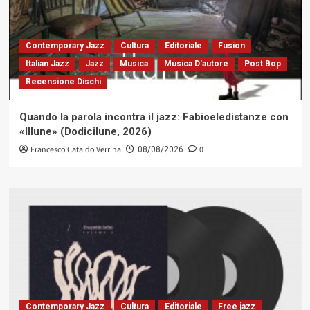
Contemporary Jazz
Cultura
Editoriale
Fusion
Italian Jazz
Jazz
Musica
Musica D'autore
Post Bop
Recensione Dischi
Quando la parola incontra il jazz: Fabioeledistanze con
«Illune» (Dodicilune, 2026)
Francesco Cataldo Verrina
0
08/08/2026
Contemporary Jazz
Cultura
Editoriale
Free jazz