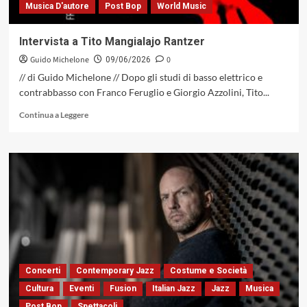
Musica D'autore
Post Bop
World Music
Intervista a Tito Mangialajo Rantzer
Guido Michelone
0
09/06/2026
// di Guido Michelone // Dopo gli studi di basso elettrico e
contrabbasso con Franco Feruglio e Giorgio Azzolini, Tito...
Leggi
Continua a Leggere
di
più
su
Intervista
a
Tito
Mangialajo
Rantzer
Concerti
Contemporary Jazz
Costume e Società
Cultura
Eventi
Fusion
Italian Jazz
Jazz
Musica
Post Bop
Spettacoli