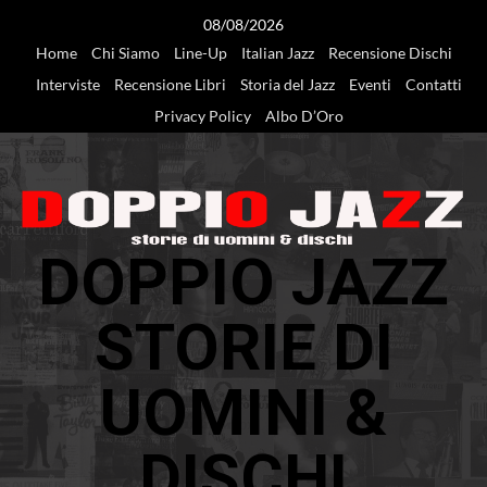
Vai
08/08/2026
al
Home
Chi Siamo
Line-Up
Italian Jazz
Recensione Dischi
contenuto
Interviste
Recensione Libri
Storia del Jazz
Eventi
Contatti
Privacy Policy
Albo D’Oro
DOPPIO JAZZ
STORIE DI
UOMINI &
DISCHI