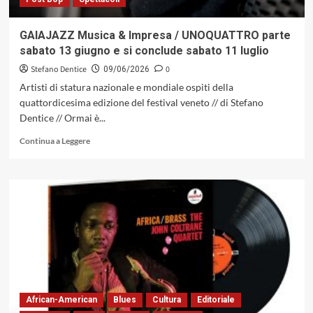
GAIAJAZZ Musica & Impresa / UNOQUATTRO parte
sabato 13 giugno e si conclude sabato 11 luglio
Stefano Dentice
0
09/06/2026
Artisti di statura nazionale e mondiale ospiti della
quattordicesima edizione del festival veneto // di Stefano
Dentice // Ormai è...
Leggi
Continua a Leggere
di
più
su
GAIAJAZZ
Musica
&
Impresa
/
UNOQUATTRO
parte
sabato
13
African-American
Blues
Cultura
Editoriale
giugno