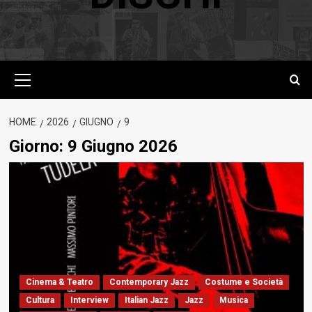
Menu
principale
HOME
2026
GIUGNO
9
Giorno:
9 Giugno 2026
Cinema & Teatro
Contemporary Jazz
Costume e Società
Cultura
Interview
Italian Jazz
Jazz
Musica