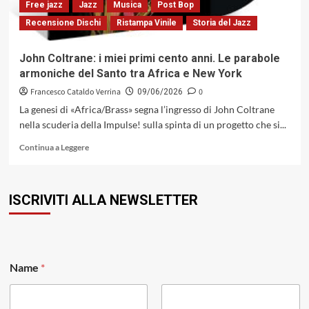
Free jazz
Jazz
Musica
Post Bop
e
Recensione Dischi
Ristampa Vinile
Storia del Jazz
si
conclude
sabato
John Coltrane: i miei primi cento anni. Le parabole
11
armoniche del Santo tra Africa e New York
luglio
Francesco Cataldo Verrina
0
09/06/2026
La genesi di «Africa/Brass» segna l’ingresso di John Coltrane
nella scuderia della Impulse! sulla spinta di un progetto che si...
Leggi
Continua a Leggere
di
più
su
ISCRIVITI ALLA NEWSLETTER
John
Coltrane:
i
miei
primi
E
cento
Name
*
m
anni.
a
Le
i
parabole