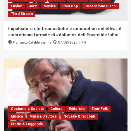
Fusion
Jazz
Musica
Post Bop
Recensione Dischi
Third Stream
Impalcature elettroacustiche e conduction collettiva: il
sincretismo formale di «Volume» dell’Ensemble Infini
Francesco Cataldo Verrina
0
07/08/2026
Costume e Società
Cultura
Editoriale
Etno-Folk
Musica
Musica D'autore
Novelle & racconti
Storie & Leggende