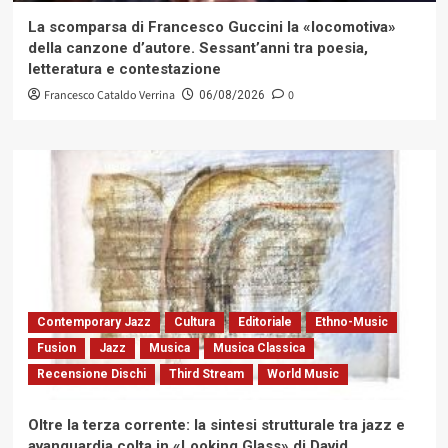
La scomparsa di Francesco Guccini la «locomotiva»
della canzone d’autore. Sessant’anni tra poesia,
letteratura e contestazione
Francesco Cataldo Verrina
0
06/08/2026
Contemporary Jazz
Cultura
Editoriale
Ethno-Music
Fusion
Jazz
Musica
Musica Classica
Recensione Dischi
Third Stream
World Music
Oltre la terza corrente: la sintesi strutturale tra jazz e
avanguardia colta in «Looking Glass» di David