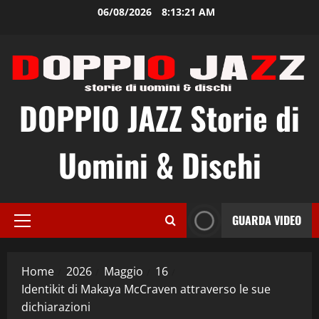
Vai
06/08/2026
8:13:22 AM
al
contenuto
DOPPIO JAZZ Storie di
Uomini & Dischi
GUARDA VIDEO
Menu
principale
Home
2026
Maggio
16
Identikit di Makaya McCraven attraverso le sue
dichiarazioni