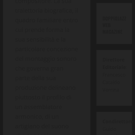
compositore. La sua
traiettoria biografica, il
DOPPIOJAZZ
quadro familiare entro
WEB
cui prende forma la
MAGAZINE
sua sensibilità e la
particolare concezione
del montaggio sonoro
Direttore
Editoriale
:
che governa gran
Francesco
parte della sua
Cataldo
produzione delineano
Verrina
piuttosto il profilo di
un assemblatore
armonico, di un
Condirettore
:
artigiano del suono
Guido