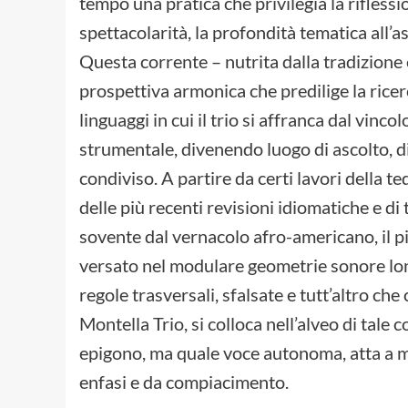
tempo una pratica che privilegia la riflessi
spettacolarità, la profondità tematica all’a
Questa corrente – nutrita dalla tradizione 
prospettiva armonica che predilige la rice
linguaggi in cui il trio si affranca dal vinc
strumentale, divenendo luogo di ascolto, di
condiviso. A partire da certi lavori della t
delle più recenti revisioni idiomatiche e d
sovente dal vernacolo afro-americano, il pi
versato nel modulare geometrie sonore lon
regole trasversali, sfalsate e tutt’altro c
Montella Trio, si colloca nell’alveo di tal
epigono, ma quale voce autonoma, atta a ma
enfasi e da compiacimento.