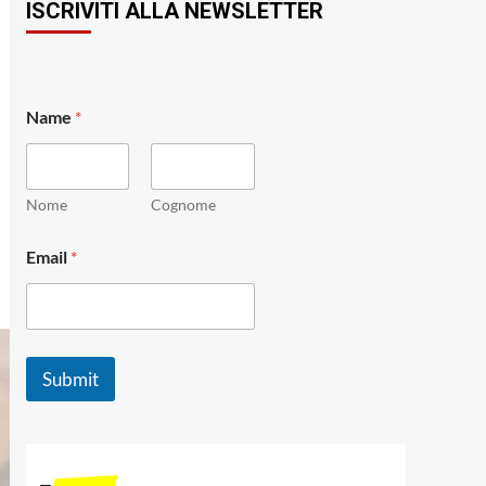
ISCRIVITI ALLA NEWSLETTER
*
Name
*
N
a
m
e
*
Nome
Cognome
Email
*
Submit