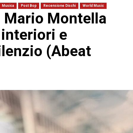
Musica
Post Bop
Recensione Dischi
World Music
 Mario Montella
interiori e
ilenzio (Abeat