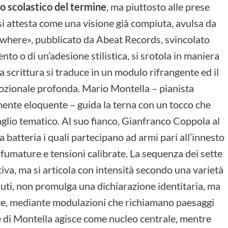
o scolastico del termine
, ma piuttosto alle prese
i attesta come una visione già compiuta, avulsa da
sewhere», pubblicato da Abeat Records, svincolato
to o di un’adesione stilistica, si srotola in maniera
 la scrittura si traduce in un modulo rifrangente ed il
ozionale profonda. Mario Montella – pianista
mente eloquente – guida la terna con un tocco che
aglio tematico. Al suo fianco, Gianfranco Coppola al
batteria i quali partecipano ad armi pari all’innesto
 sfumature e tensioni calibrate. La sequenza dei sette
va, ma si articola con intensità secondo una varietà
inuti, non promulga una dichiarazione identitaria, ma
te, mediante modulazioni che richiamano paesaggi
te di Montella agisce come nucleo centrale, mentre