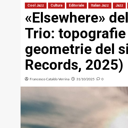
Cool Jazz
Cultura
Editoriale
Italian Jazz
Jazz
«Elsewhere» del
Trio: topografie 
geometrie del s
Records, 2025)
Francesco Cataldo Verrina
31/10/2025
0