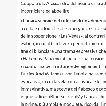
Coppola e D’Alessandro delineano un tratto
incorniciare ed abbellire.
«Lunar» si pone nel riflesso di una dimen
a cellule melodiche che emergono e si disso
della sospensione. «Las Vegas», al contrar
esibita, in cui il trio lavora per detrimento
fine di bilanciare una trama espressiva che 
«Habemus Papam» introduce una tensione più
si conforma per fratture e deragliamenti, m
Fairies And Witches», con i suoi cinque mi
evocativo, in cui la velatura acustica e le
immaginativa, ma scevra del fiabesco e proi
inquietudine. «Blue Sea» e «My Laura» chi
la prima, più ampia e modulata, ricorda i