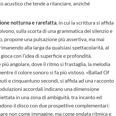
 acustico che tende a rilanciare, anziché
sione notturna e rarefatta
, in cui la scrittura si affida
lvono, sulla scorta di una grammatica del silenzio e
io, propone una pulsazione più assertiva, ma mai
, rimanendo alla larga da qualsiasi spettacolarità, al
gioca con l’idea di superficie e profondità.
 angolare, dove il ritmo si frastaglia, la melodia
entre il colore sonoro si fa più vistoso. «Ballad Of
nuti e cinquantuno secondi, si affida ad una racconto
 modulazioni accordali indicano una dimensione
ettata in una zona di ambiguità, tra incanto ed
udono il disco con due prospettive complementari:
l mare non come immagine, ma come ondata ritmica e