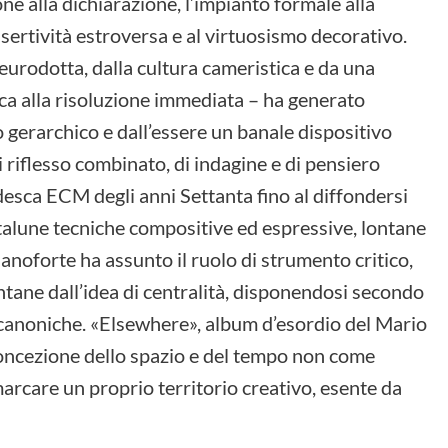
one alla dichiarazione, l’impianto formale alla
ssertività estroversa e al virtuosismo decorativo.
eurodotta, dalla cultura cameristica e da una
rca alla risoluzione immediata – ha generato
olo gerarchico e dall’essere un banale dispositivo
 riflesso combinato, di indagine e di pensiero
edesca ECM degli anni Settanta fino al diffondersi
i talune tecniche compositive ed espressive, lontane
anoforte ha assunto il ruolo di strumento critico,
tane dall’idea di centralità, disponendosi secondo
he canoniche. «Elsewhere», album d’esordio del Mario
e concezione dello spazio e del tempo non come
rcare un proprio territorio creativo, esente da