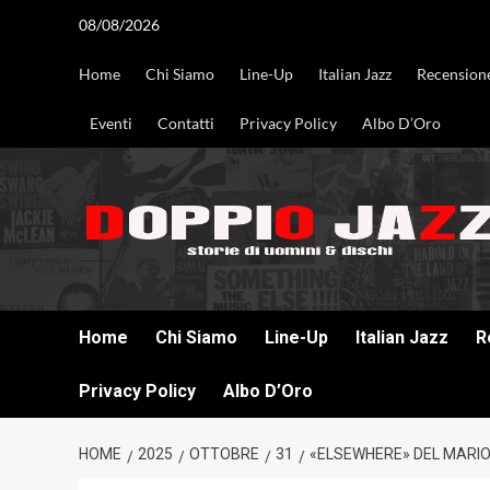
Vai
08/08/2026
al
contenuto
Home
Chi Siamo
Line-Up
Italian Jazz
Recension
Eventi
Contatti
Privacy Policy
Albo D’Oro
DOPPIO JAZZ STORIE DI UOMINI & DISCHI
Home
Chi Siamo
Line-Up
Italian Jazz
R
Privacy Policy
Albo D’Oro
HOME
2025
OTTOBRE
31
«ELSEWHERE» DEL MARIO 