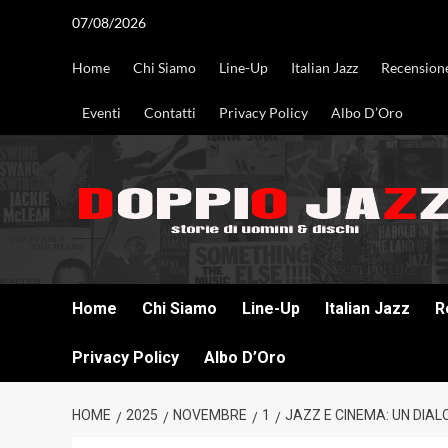
Vai
07/08/2026
al
contenuto
Home
Chi Siamo
Line-Up
Italian Jazz
Recension
Eventi
Contatti
Privacy Policy
Albo D’Oro
DOPPIO JAZZ STORIE DI UOMINI & DISCHI
Home
Chi Siamo
Line-Up
Italian Jazz
R
Privacy Policy
Albo D’Oro
HOME
2025
NOVEMBRE
1
JAZZ E CINEMA: UN DIA