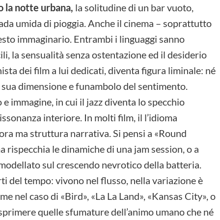
o la notte urbana,
la solitudine di un bar vuoto,
trada umida di pioggia. Anche il cinema – soprattutto
questo immaginario. Entrambi i linguaggi sanno
li, la sensualità senza ostentazione ed il desiderio
sta dei film a lui dedicati, diventa figura liminale: né
na sua dimensione e funambolo del sentimento.
 e immagine, in cui il jazz diventa lo specchio
sonanza interiore. In molti film, il l’idioma
nora ma struttura narrativa. Si pensi a «Round
a rispecchia le dinamiche di una jam session, o a
modellato sul crescendo nevrotico della batteria.
i del tempo: vivono nel flusso, nella variazione è
ome nel caso di «Bird», «La La Land», «Kansas City», o
esprimere quelle sfumature dell’animo umano che né