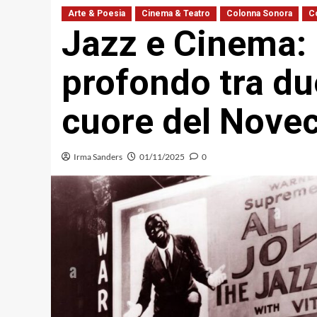
Arte & Poesia
Cinema & Teatro
Colonna Sonora
C
Jazz e Cinema: 
profondo tra due
cuore del Nove
Irma Sanders
01/11/2025
0