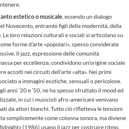
ontenere.
ltanto estetico o musicale
, essendo un dialogo
el Novecento, entrambi figli della modernità, della
Le loro relazioni culturali e sociali si articolano su
no come forme d’arte «popolari», spesso considerate
ssive. Il jazz, espressione delle comunità
massa per eccellenza, condividono un’origine sociale
re accolti nei circuiti dell’arte «alta». Nei primi
sociato a immagini esotiche, sensuali o pericolose.
li anni ’20 e ’50, ne ha spesso sfruttato il mood ed
izzate, in cui i musicisti afro-americani venivano
ti da attori bianchi. Tutto ciò rifletteva le tensioni
attesta semplicemente come colonna sonora, ma diviene
dnight» (1986) usano il jazz per costruire ritmo,