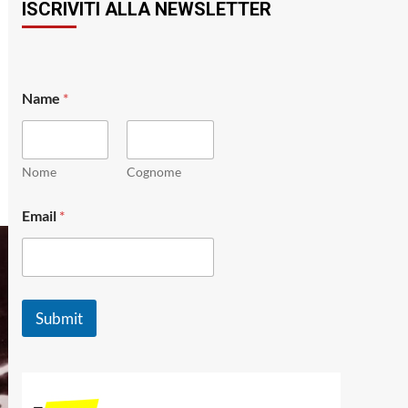
ISCRIVITI ALLA NEWSLETTER
Name
*
Nome
Cognome
*
Email
*
N
a
m
e
E
m
Submit
a
i
l