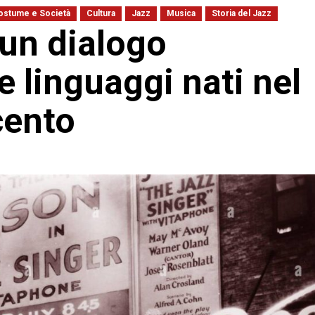
ostume e Società
Cultura
Jazz
Musica
Storia del Jazz
un dialogo
 linguaggi nati nel
cento