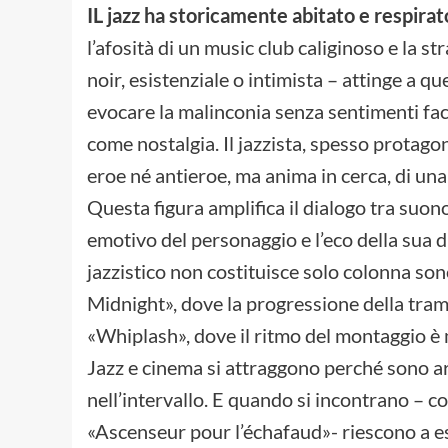
IL jazz ha storicamente abitato e respirat
l’afosità di un music club caliginoso e la s
noir, esistenziale o intimista – attinge a 
evocare la malinconia senza sentimenti faci
come nostalgia. Il jazzista, spesso protagoni
eroe né antieroe, ma anima in cerca, di u
Questa figura amplifica il dialogo tra suono
emotivo del personaggio e l’eco della sua dis
jazzistico non costituisce solo colonna so
Midnight», dove la progressione della tram
«Whiplash», dove il ritmo del montaggio è 
Jazz e cinema si attraggono perché sono art
nell’intervallo. E quando si incontrano – c
«Ascenseur pour l’échafaud»- riescono a 