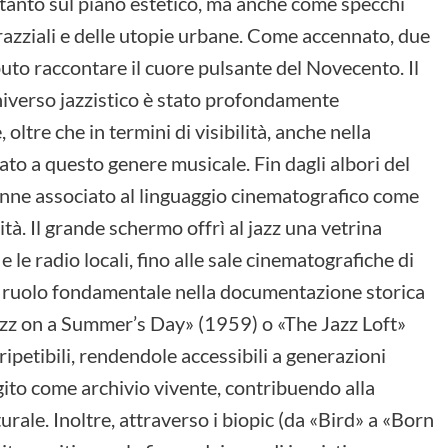
ltanto sul piano estetico, ma anche come specchi
i razziali e delle utopie urbane. Come accennato, due
puto raccontare il cuore pulsante del Novecento. Il
universo jazzistico è stato profondamente
ltre che in termini di visibilità, anche nella
ato a questo genere musicale. Fin dagli albori del
venne associato al linguaggio cinematografico come
tà. Il grande schermo offrì al jazz una vetrina
 le radio locali, fino alle sale cinematografiche di
un ruolo fondamentale nella documentazione storica
Jazz on a Summer’s Day» (1959) o «The Jazz Loft»
etibili, rendendole accessibili a generazioni
gito come archivio vivente, contribuendo alla
rale. Inoltre, attraverso i biopic (da «Bird» a «Born