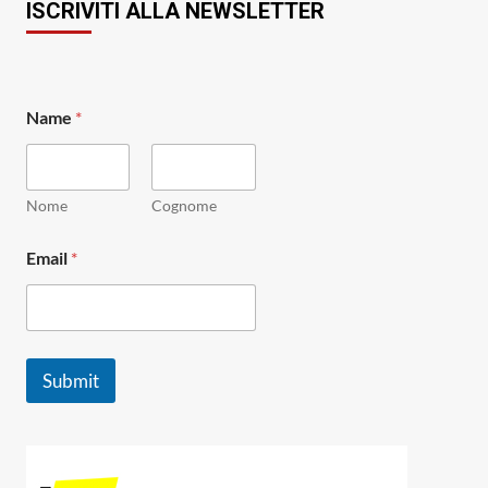
ISCRIVITI ALLA NEWSLETTER
Name
*
Nome
Cognome
N
Email
*
a
m
e
E
m
a
Submit
i
l
N
a
m