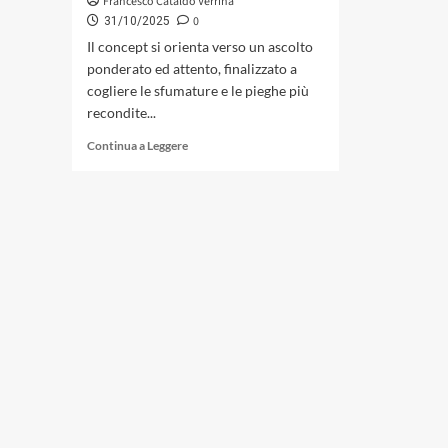
Francesco Cataldo Verrina
0
31/10/2025
Il concept si orienta verso un ascolto
ponderato ed attento, finalizzato a
cogliere le sfumature e le pieghe più
recondite...
Leggi
Continua a Leggere
di
più
su
«Elsewhere»
del
Mario
Montella
Trio:
topografie
interiori
e
geometrie
del
silenzio
(Abeat
Records,