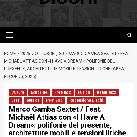
Menu
principale
HOME
2025
OTTOBRE
30
MARCO GAMBA SEXTET / FEAT.
MICHAËL ATTIAS CON «I HAVE A DREAM»: POLIFONIE DEL
PRESENTE, ARCHITETTURE MOBILI E TENSIONI LIRICHE (ABEAT
RECORDS, 2025)
Cultura
Editoriale
Free jazz
Fusion
Italian Jazz
Jazz
Musica
Post Bop
Recensione Dischi
Marco Gamba Sextet / Feat.
Michaël Attias con «I Have A
Dream»: polifonie del presente,
architetture mobili e tensioni liriche