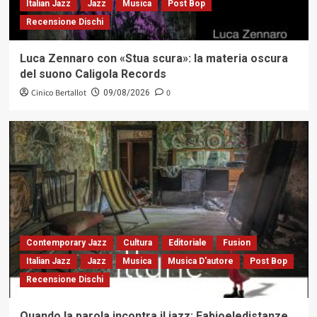
Italian Jazz
Jazz
Musica
Post Bop
Recensione Dischi
Luca Zennaro con «Stua scura»: la materia oscura
del suono Caligola Records
Cinico Bertallot
0
09/08/2026
Contemporary Jazz
Cultura
Editoriale
Fusion
Italian Jazz
Jazz
Musica
Musica D'autore
Post Bop
Recensione Dischi
Quando la parola incontra il jazz: Fabioeledistanze