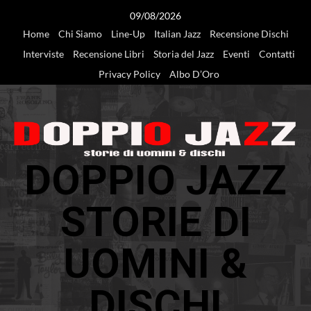
Vai
09/08/2026
al
Home
Chi Siamo
Line-Up
Italian Jazz
Recensione Dischi
contenuto
Interviste
Recensione Libri
Storia del Jazz
Eventi
Contatti
Privacy Policy
Albo D’Oro
DOPPIO JAZZ
STORIE DI
UOMINI &
DISCHI