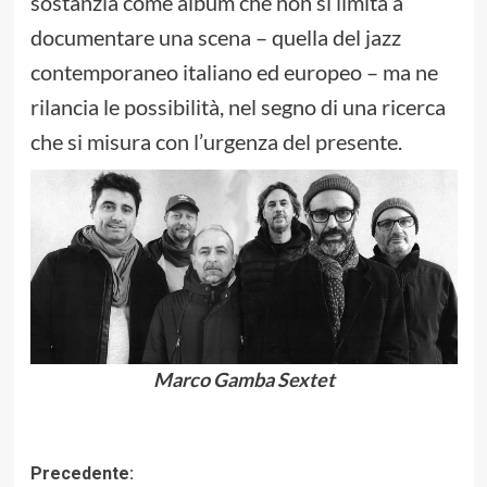
sostanzia come album che non si limita a
documentare una scena – quella del jazz
contemporaneo italiano ed europeo – ma ne
rilancia le possibilità, nel segno di una ricerca
che si misura con l’urgenza del presente.
Marco Gamba Sextet
Navigazione
Precedente: