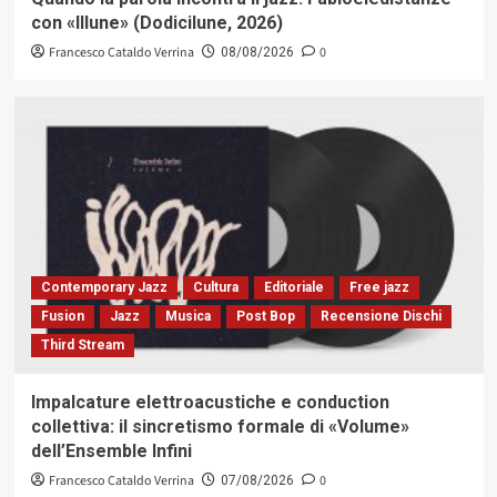
con «Illune» (Dodicilune, 2026)
Francesco Cataldo Verrina
0
08/08/2026
Contemporary Jazz
Cultura
Editoriale
Free jazz
Fusion
Jazz
Musica
Post Bop
Recensione Dischi
Third Stream
Impalcature elettroacustiche e conduction
collettiva: il sincretismo formale di «Volume»
dell’Ensemble Infini
Francesco Cataldo Verrina
0
07/08/2026