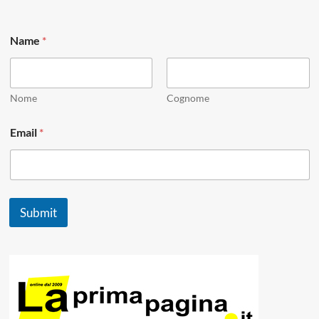
*
Name
*
E
m
a
i
l
Nome
Cognome
N
a
Email
*
m
e
Submit