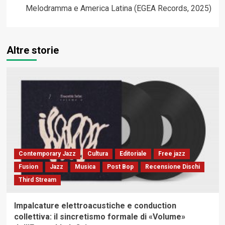
Melodramma e America Latina (EGEA Records, 2025)
Altre storie
Contemporary Jazz
Cultura
Editoriale
Free jazz
Fusion
Jazz
Musica
Post Bop
Recensione Dischi
Third Stream
Impalcature elettroacustiche e conduction
collettiva: il sincretismo formale di «Volume»