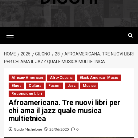
Menu
principale
HOME
2025
GIUGNO
28
AFROAMERICANA. TRE NUOVI LIBRI
PER CHI AMA IL JAZZ QUALE MUSICA MULTIETNICA
African-American
Afro-Cubana
Black Amercan Music
Blues
Cultura
Fusion
Jazz
Musica
Recensione Libri
Afroamericana. Tre nuovi libri per
chi ama il jazz quale musica
multietnica
Guido Michelone
28/06/2025
0