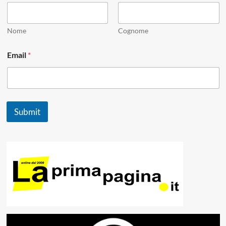
Nome
Cognome
E
Email
*
m
a
i
l
*
*
Submit