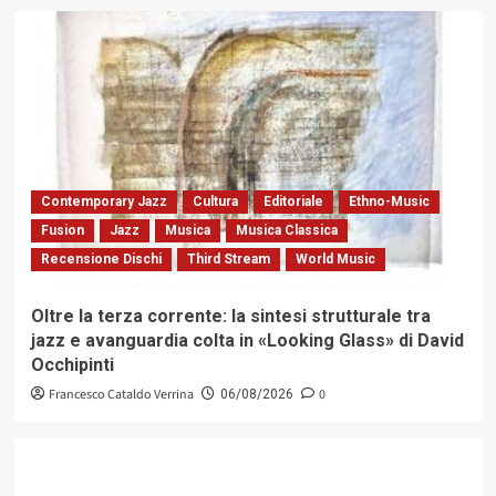
Contemporary Jazz
Cultura
Editoriale
Ethno-Music
Fusion
Jazz
Musica
Musica Classica
Recensione Dischi
Third Stream
World Music
Oltre la terza corrente: la sintesi strutturale tra
jazz e avanguardia colta in «Looking Glass» di David
Occhipinti
Francesco Cataldo Verrina
0
06/08/2026