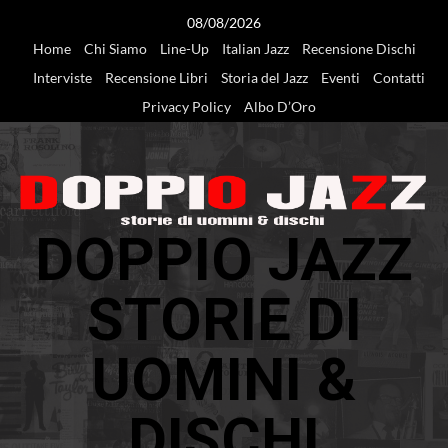
Vai
08/08/2026
al
Home
Chi Siamo
Line-Up
Italian Jazz
Recensione Dischi
contenuto
Interviste
Recensione Libri
Storia del Jazz
Eventi
Contatti
Privacy Policy
Albo D’Oro
DOPPIO JAZZ
STORIE DI
UOMINI &
DISCHI