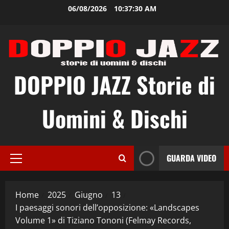
Vai
06/08/2026
10:37:31 AM
al
contenuto
DOPPIO JAZZ Storie di
Uomini & Dischi
GUARDA VIDEO
Menu
principale
Home
2025
Giugno
13
I paesaggi sonori dell’opposizione: «Landscapes
Volume 1» di Tiziano Tononi (Felmay Records,