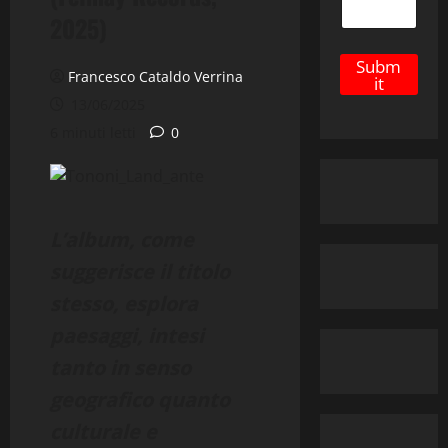
2025)
Subm
Francesco Cataldo Verrina
it
13/06/2025
6 minuti letti
0
L’album, come
suggerisce il titolo
stesso, esplora
paesaggi, intesi
tanto in senso
geografico quanto
culturale e