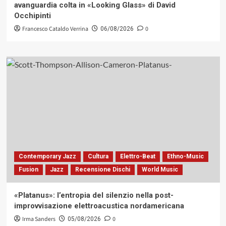
avanguardia colta in «Looking Glass» di David
Occhipinti
Francesco Cataldo Verrina
0
06/08/2026
Contemporary Jazz
Cultura
Elettro-Beat
Ethno-Music
Fusion
Jazz
Recensione Dischi
World Music
«Platanus»: l’entropia del silenzio nella post-
improvvisazione elettroacustica nordamericana
Irma Sanders
0
05/08/2026