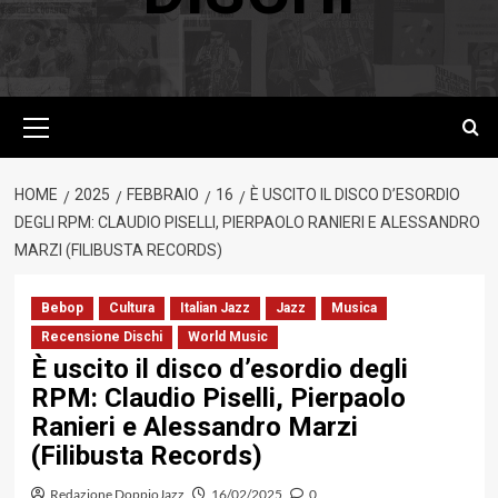
Menu
principale
HOME
2025
FEBBRAIO
16
È USCITO IL DISCO D’ESORDIO
DEGLI RPM: CLAUDIO PISELLI, PIERPAOLO RANIERI E ALESSANDRO
MARZI (FILIBUSTA RECORDS)
Bebop
Cultura
Italian Jazz
Jazz
Musica
Recensione Dischi
World Music
È uscito il disco d’esordio degli
RPM: Claudio Piselli, Pierpaolo
Ranieri e Alessandro Marzi
(Filibusta Records)
Redazione DoppioJazz
16/02/2025
0