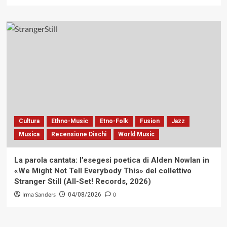
Cultura
Ethno-Music
Etno-Folk
Fusion
Jazz
Musica
Recensione Dischi
World Music
La parola cantata: l’esegesi poetica di Alden Nowlan in
«We Might Not Tell Everybody This» del collettivo
Stranger Still (All-Set! Records, 2026)
Irma Sanders
0
04/08/2026