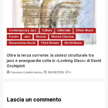
Contemporary Jazz
Cultura
Editoriale
Ethno-Music
Fusion
Jazz
Musica
Musica Classica
Recensione Dischi
Third Stream
World Music
Oltre la terza corrente: la sintesi strutturale tra
jazz e avanguardia colta in «Looking Glass» di David
Occhipinti
Francesco Cataldo Verrina
0
06/08/2026
Lascia un commento