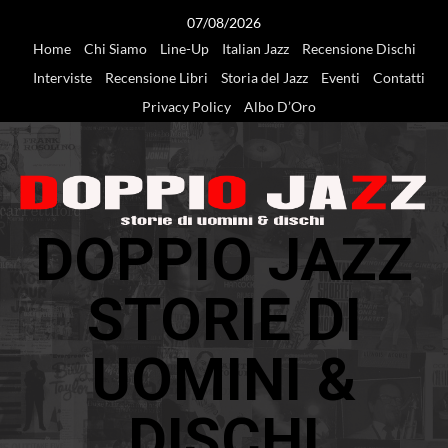
Vai
07/08/2026
al
Home
Chi Siamo
Line-Up
Italian Jazz
Recensione Dischi
contenuto
Interviste
Recensione Libri
Storia del Jazz
Eventi
Contatti
Privacy Policy
Albo D’Oro
DOPPIO JAZZ
STORIE DI
UOMINI &
DISCHI