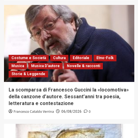
Costume e Società
Cultura
Editoriale
Etno-Folk
Musica
Musica D'autore
Novelle & racconti
Storie & Leggende
La scomparsa di Francesco Guccini la «locomotiva»
della canzone d’autore. Sessant’anni tra poesia,
letteratura e contestazione
Francesco Cataldo Verrina
0
06/08/2026