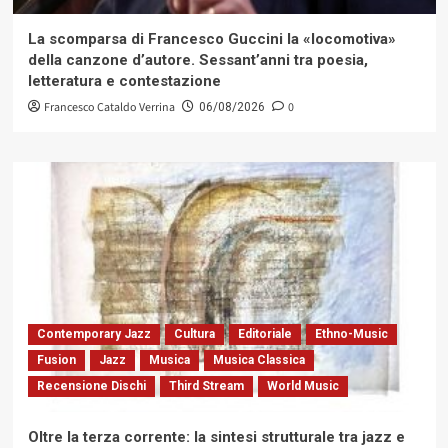
La scomparsa di Francesco Guccini la «locomotiva»
della canzone d’autore. Sessant’anni tra poesia,
letteratura e contestazione
Francesco Cataldo Verrina
0
06/08/2026
Contemporary Jazz
Cultura
Editoriale
Ethno-Music
Fusion
Jazz
Musica
Musica Classica
Recensione Dischi
Third Stream
World Music
Oltre la terza corrente: la sintesi strutturale tra jazz e