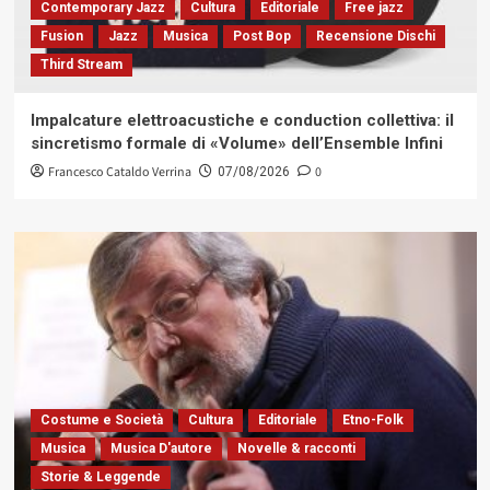
Contemporary Jazz
Cultura
Editoriale
Free jazz
Fusion
Jazz
Musica
Post Bop
Recensione Dischi
Third Stream
Impalcature elettroacustiche e conduction collettiva: il
sincretismo formale di «Volume» dell’Ensemble Infini
Francesco Cataldo Verrina
0
07/08/2026
Costume e Società
Cultura
Editoriale
Etno-Folk
Musica
Musica D'autore
Novelle & racconti
Storie & Leggende