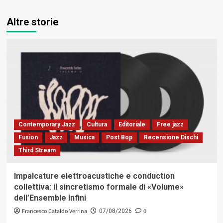
Altre storie
Contemporary Jazz
Cultura
Editoriale
Free jazz
Fusion
Jazz
Musica
Post Bop
Recensione Dischi
Third Stream
Impalcature elettroacustiche e conduction
collettiva: il sincretismo formale di «Volume»
dell’Ensemble Infini
Francesco Cataldo Verrina
0
07/08/2026