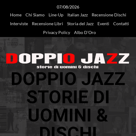
Vai
07/08/2026
al
Home
Chi Siamo
Line-Up
Italian Jazz
Recensione Dischi
contenuto
Interviste
Recensione Libri
Storia del Jazz
Eventi
Contatti
Privacy Policy
Albo D’Oro
DOPPIO JAZZ
STORIE DI
UOMINI &
DISCHI