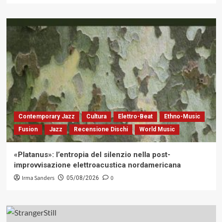
Contemporary Jazz
Cultura
Elettro-Beat
Ethno-Music
Fusion
Jazz
Recensione Dischi
World Music
«Platanus»: l’entropia del silenzio nella post-
improvvisazione elettroacustica nordamericana
Irma Sanders
0
05/08/2026