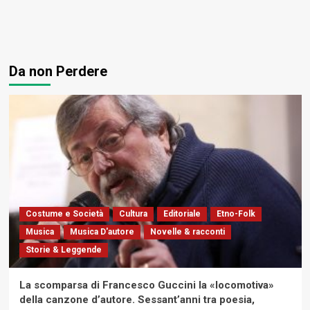
Da non Perdere
Costume e Società
Cultura
Editoriale
Etno-Folk
Musica
Musica D'autore
Novelle & racconti
Storie & Leggende
La scomparsa di Francesco Guccini la «locomotiva»
della canzone d’autore. Sessant’anni tra poesia,