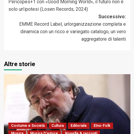
Pericopes+1 con «Good Morning World», il futuro non è
articolo
solo un’ipotesi (Losen Records, 2024)
Successivo:
EMME Record Label, un’organizzazione completa e
dinamica con un ricco e variegato catalogo, un vero
aggregatore di talenti
Altre storie
Costume e Società
Cultura
Editoriale
Etno-Folk
Musica
Musica D'autore
Novelle & racconti