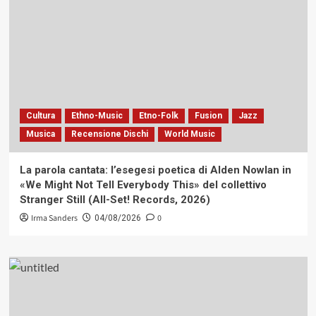
Cultura
Ethno-Music
Etno-Folk
Fusion
Jazz
Musica
Recensione Dischi
World Music
La parola cantata: l’esegesi poetica di Alden Nowlan in
«We Might Not Tell Everybody This» del collettivo
Stranger Still (All-Set! Records, 2026)
Irma Sanders
0
04/08/2026