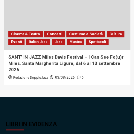
Cinema & Teatro
Concerti
Costume e Società
Cultura
Eventi
Italian Jazz
Jazz
Musica
Spettacoli
SANT’ IN JAZZ Miles Davis Festival – I Can See Fo(u)r
Miles. Santa Margherita Ligure, dal 6 al 13 settembre
2026
Redazione DoppioJazz
0
03/08/2026
LIBRI IN EVIDENZA