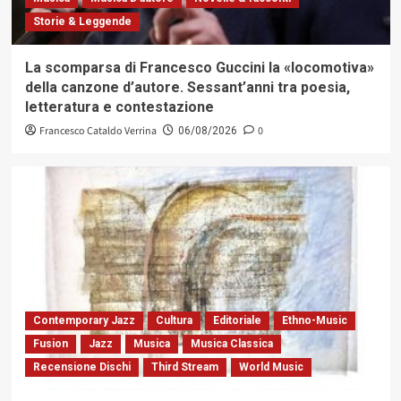
Storie & Leggende
La scomparsa di Francesco Guccini la «locomotiva»
della canzone d’autore. Sessant’anni tra poesia,
letteratura e contestazione
Francesco Cataldo Verrina
0
06/08/2026
Contemporary Jazz
Cultura
Editoriale
Ethno-Music
Fusion
Jazz
Musica
Musica Classica
Recensione Dischi
Third Stream
World Music