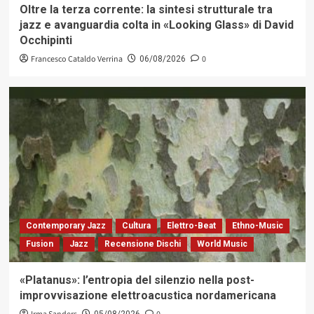
Oltre la terza corrente: la sintesi strutturale tra
jazz e avanguardia colta in «Looking Glass» di David
Occhipinti
Francesco Cataldo Verrina
0
06/08/2026
Contemporary Jazz
Cultura
Elettro-Beat
Ethno-Music
Fusion
Jazz
Recensione Dischi
World Music
«Platanus»: l’entropia del silenzio nella post-
improvvisazione elettroacustica nordamericana