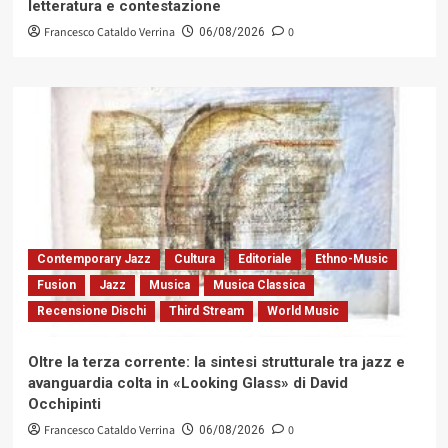
letteratura e contestazione
Francesco Cataldo Verrina
0
06/08/2026
Contemporary Jazz
Cultura
Editoriale
Ethno-Music
Fusion
Jazz
Musica
Musica Classica
Recensione Dischi
Third Stream
World Music
Oltre la terza corrente: la sintesi strutturale tra jazz e
avanguardia colta in «Looking Glass» di David
Occhipinti
Francesco Cataldo Verrina
0
06/08/2026