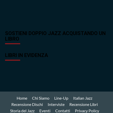
SOSTIENI DOPPIO JAZZ ACQUISTANDO UN
LIBRO
LIBRI IN EVIDENZA
Home
Chi Siamo
Line-Up
Italian Jazz
Recensione Dischi
Interviste
Recensione Libri
Storia del Jazz
Eventi
Contatti
Privacy Policy