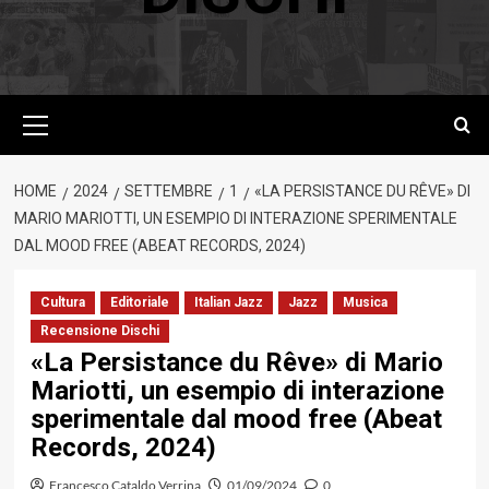
Menu
principale
HOME
2024
SETTEMBRE
1
«LA PERSISTANCE DU RÊVE» DI
MARIO MARIOTTI, UN ESEMPIO DI INTERAZIONE SPERIMENTALE
DAL MOOD FREE (ABEAT RECORDS, 2024)
Cultura
Editoriale
Italian Jazz
Jazz
Musica
Recensione Dischi
«La Persistance du Rêve» di Mario
Mariotti, un esempio di interazione
sperimentale dal mood free (Abeat
Records, 2024)
Francesco Cataldo Verrina
01/09/2024
0