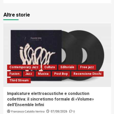
Altre storie
Contemporary Jazz
Cultura
Editoriale
Free jazz
Fusion
Jazz
Musica
Post Bop
Recensione Dischi
Third Stream
Impalcature elettroacustiche e conduction
collettiva: il sincretismo formale di «Volume»
dell’Ensemble Infini
Francesco Cataldo Verrina
0
07/08/2026