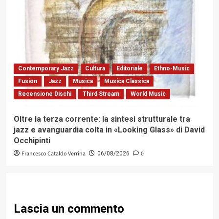
Contemporary Jazz
Cultura
Editoriale
Ethno-Music
Fusion
Jazz
Musica
Musica Classica
Recensione Dischi
Third Stream
World Music
Oltre la terza corrente: la sintesi strutturale tra
jazz e avanguardia colta in «Looking Glass» di David
Occhipinti
Francesco Cataldo Verrina
0
06/08/2026
Lascia un commento