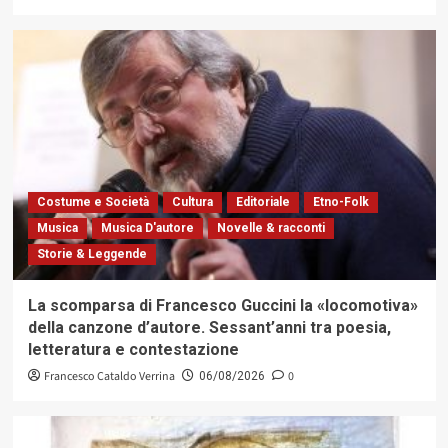
Costume e Società
Cultura
Editoriale
Etno-Folk
Musica
Musica D'autore
Novelle & racconti
Storie & Leggende
La scomparsa di Francesco Guccini la «locomotiva»
della canzone d’autore. Sessant’anni tra poesia,
letteratura e contestazione
Francesco Cataldo Verrina
0
06/08/2026