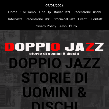
Vai
07/08/2026
al
Home
Chi Siamo
Line-Up
Italian Jazz
Recensione Dischi
contenuto
Interviste
Recensione Libri
Storia del Jazz
Eventi
Contatti
Privacy Policy
Albo D’Oro
DOPPIO JAZZ
STORIE DI
UOMINI &
DISCHI