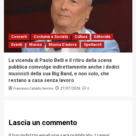
Concerti
Costume e Società
Cultura
Editoriale
Eventi
Musica
Musica D'autore
Spettacoli
La vicenda di Paolo Belli e il ritiro della scena
pubblica coinvolge indirettamente anche i dodici
musicisti della sua Big Band, e non solo, che
restano a casa senza lavoro
Francesco Cataldo Verrina
0
27/07/2026
Lascia un commento
Il tuo indirizzo email non sarà pubblicato.
I campi