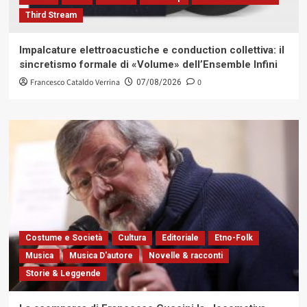
Third Stream
Impalcature elettroacustiche e conduction collettiva: il
sincretismo formale di «Volume» dell’Ensemble Infini
Francesco Cataldo Verrina
0
07/08/2026
Costume e Società
Cultura
Editoriale
Etno-Folk
Musica
Musica D'autore
Novelle & racconti
Storie & Leggende