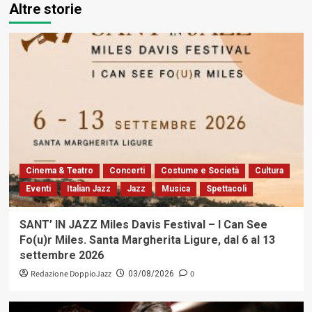
Altre storie
Cinema & Teatro
Concerti
Costume e Società
Cultura
Eventi
Italian Jazz
Jazz
Musica
Spettacoli
SANT’ IN JAZZ Miles Davis Festival – I Can See
Fo(u)r Miles. Santa Margherita Ligure, dal 6 al 13
settembre 2026
Redazione DoppioJazz
0
03/08/2026