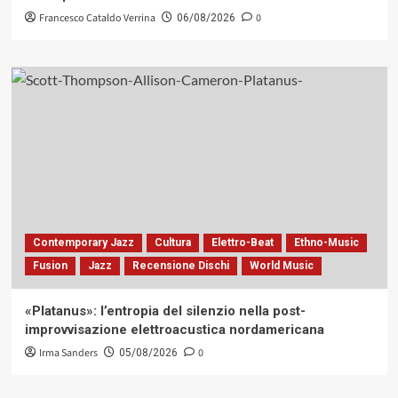
Francesco Cataldo Verrina
0
06/08/2026
Contemporary Jazz
Cultura
Elettro-Beat
Ethno-Music
Fusion
Jazz
Recensione Dischi
World Music
«Platanus»: l’entropia del silenzio nella post-
improvvisazione elettroacustica nordamericana
Irma Sanders
0
05/08/2026