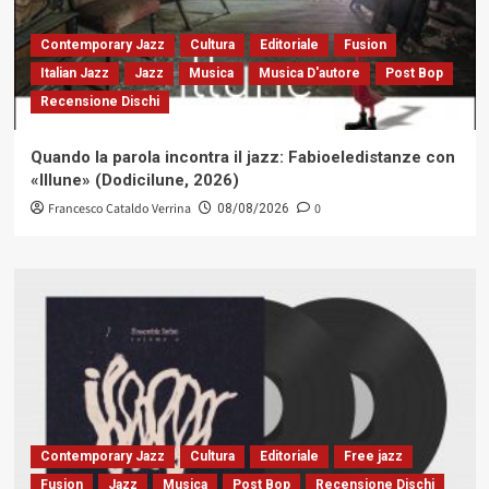
Contemporary Jazz
Cultura
Editoriale
Fusion
Italian Jazz
Jazz
Musica
Musica D'autore
Post Bop
Recensione Dischi
Quando la parola incontra il jazz: Fabioeledistanze con
«Illune» (Dodicilune, 2026)
Francesco Cataldo Verrina
0
08/08/2026
Contemporary Jazz
Cultura
Editoriale
Free jazz
Fusion
Jazz
Musica
Post Bop
Recensione Dischi