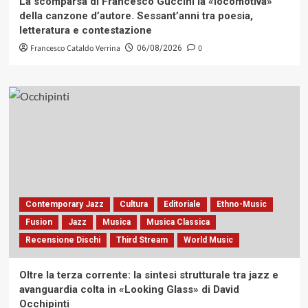
La scomparsa di Francesco Guccini la «locomotiva»
della canzone d’autore. Sessant’anni tra poesia,
letteratura e contestazione
Francesco Cataldo Verrina
0
06/08/2026
Contemporary Jazz
Cultura
Editoriale
Ethno-Music
Fusion
Jazz
Musica
Musica Classica
Recensione Dischi
Third Stream
World Music
Oltre la terza corrente: la sintesi strutturale tra jazz e
avanguardia colta in «Looking Glass» di David
Occhipinti