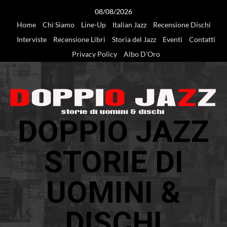
Vai
08/08/2026
al
Home
Chi Siamo
Line-Up
Italian Jazz
Recensione Dischi
contenuto
Interviste
Recensione Libri
Storia del Jazz
Eventi
Contatti
Privacy Policy
Albo D’Oro
DOPPIO JAZZ
STORIE DI
UOMINI &
DISCHI