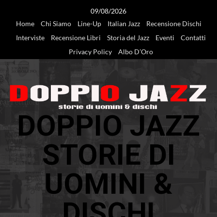
Vai
09/08/2026
al
Home
Chi Siamo
Line-Up
Italian Jazz
Recensione Dischi
contenuto
Interviste
Recensione Libri
Storia del Jazz
Eventi
Contatti
Privacy Policy
Albo D’Oro
DOPPIO JAZZ
STORIE DI
UOMINI &
DISCHI