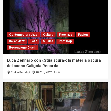
Contemporary Jazz
Cultura
Free jazz
Fusion
Italian Jazz
Jazz
Musica
Post Bop
Recensione Dischi
Luca Zennaro con «Stua scura»: la materia oscura
del suono Caligola Records
Cinico Bertallot
0
09/08/2026