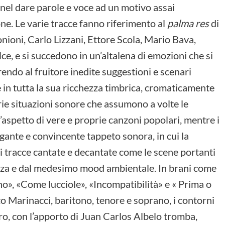
nel dare parole e voce ad un motivo assai
cone. Le varie tracce fanno riferimento al
palma res
di
ioni, Carlo Lizzani, Ettore Scola, Mario Bava,
ce, e si succedono in un’altalena di emozioni che si
endo al fruitore inedite suggestioni e scenari
e in tutta la sua ricchezza timbrica, cromaticamente
arie situazioni sonore che assumono a volte le
 l’aspetto di vere e proprie canzoni popolari, mentre i
ante e convincente tappeto sonora, in cui la
ci tracce cantate e decantate come le scene portanti
uenza e dal medesimo mood ambientale. In brani come
ono», «Come lucciole», «Incompatibilità» e « Prima o
anco Marinacci, baritono, tenore e soprano, i contorni
tro, con l’apporto di Juan Carlos Albelo tromba,