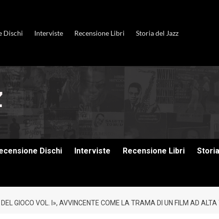
e Dischi
Interviste
Recensione Libri
Storia del Jazz
ecensione Dischi
Interviste
Recensione Libri
Stori
 DEL GIOCO VOL. I», AVVINCENTE COME LA TRAMA DI UN FILM AD ALTA