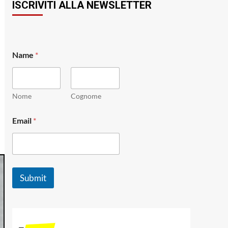
ISCRIVITI ALLA NEWSLETTER
N
Name
*
a
m
e
*
E
Nome
Cognome
m
a
Email
*
i
l
Submit