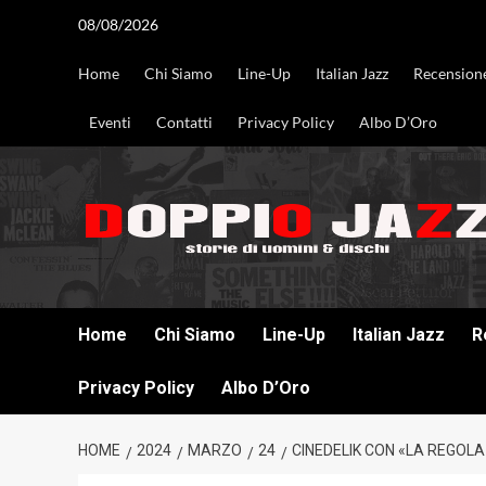
Vai
08/08/2026
al
contenuto
Home
Chi Siamo
Line-Up
Italian Jazz
Recension
Eventi
Contatti
Privacy Policy
Albo D’Oro
DOPPIO JAZZ STORIE DI UOMINI & DISCHI
Home
Chi Siamo
Line-Up
Italian Jazz
R
Privacy Policy
Albo D’Oro
HOME
2024
MARZO
24
CINEDELIK CON «LA REGOLA