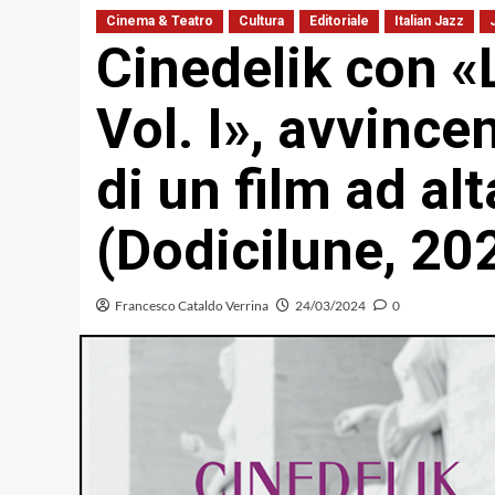
Cinema & Teatro
Cultura
Editoriale
Italian Jazz
Cinedelik con «
Vol. I», avvinc
di un film ad al
(Dodicilune, 20
Francesco Cataldo Verrina
24/03/2024
0