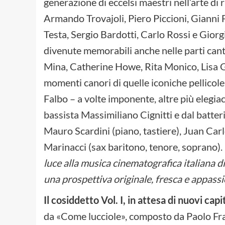
generazione di eccelsi maestri nell’arte di 
Armando Trovajoli, Piero Piccioni, Gianni 
Testa, Sergio Bardotti, Carlo Rossi e Giorg
divenute memorabili anche nelle parti canta
Mina, Catherine Howe, Rita Monico, Lisa Ga
momenti canori di quelle iconiche pellicole 
Falbo – a volte imponente, altre più elegiac
bassista Massimiliano Cignitti e dal batter
Mauro Scardini (piano, tastiere), Juan Car
Marinacci (sax baritono, tenore, soprano). 
luce alla musica cinematografica italiana d
una prospettiva originale, fresca e appass
Il cosiddetto Vol. I, in attesa di nuovi capi
da «Come lucciole», composto da Paolo Fratt