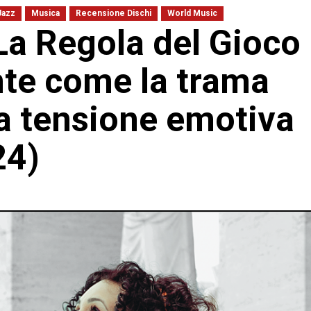
Jazz
Musica
Recensione Dischi
World Music
La Regola del Gioco
ente come la trama
ta tensione emotiva
24)