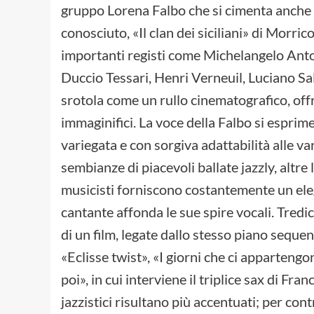
gruppo Lorena Falbo che si cimenta anche 
conosciuto, «Il clan dei siciliani» di Morri
importanti registi come Michelangelo Anton
Duccio Tessari, Henri Verneuil, Luciano Sal
srotola come un rullo cinematografico, offr
immaginifici. La voce della Falbo si esprim
variegata e con sorgiva adattabilità alle v
sembianze di piacevoli ballate jazzly, altre
musicisti forniscono costantemente un eleg
cantante affonda le sue spire vocali. Tredi
di un film, legate dallo stesso piano seq
«Eclisse twist», «I giorni che ci apparteng
poi», in cui interviene il triplice sax di Fr
jazzistici risultano più accentuati; per con