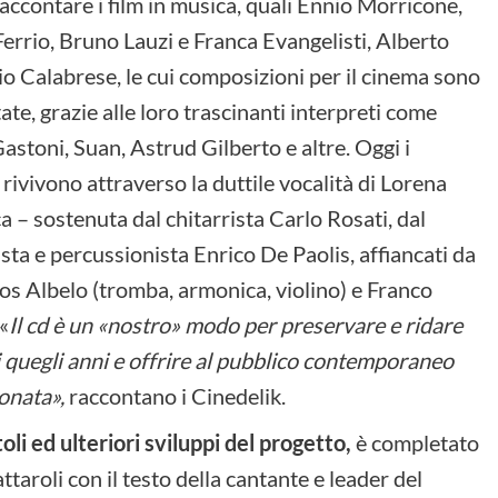
raccontare i film in musica, quali Ennio Morricone,
Ferrio, Bruno Lauzi e Franca Evangelisti, Alberto
io Calabrese, le cui composizioni per il cinema sono
te, grazie alle loro trascinanti interpreti come
stoni, Suan, Astrud Gilberto e altre. Oggi i
rivivono attraverso la duttile vocalità di Lorena
a – sostenuta dal chitarrista Carlo Rosati, dal
ista e percussionista Enrico De Paolis, affiancati da
los Albelo (tromba, armonica, violino) e Franco
«
Il cd è un «nostro» modo per preservare e ridare
i quegli anni e offrire al pubblico contemporaneo
ionata»,
raccontano i Cinedelik.
toli ed ulteriori sviluppi del progetto,
è completato
aroli con il testo della cantante e leader del