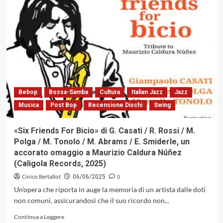
Lucio
Perotti
con
«I
Feel
Blue»,
sinestetica
esplorazione
in
solitaria,
Bebop
Bossa-Samba
Cultura
Italian Jazz
Jazz
ossia
Musica
Post Bop
Recensione Dischi
Swing
come
sentire
i
«Six Friends For Bicio» di G. Casati / R. Rossi / M.
colori
Polga / M. Tonolo / M. Abrams / E. Smiderle, un
e
accorato omaggio a Maurizio Caldura Núñez
vedere
(Caligola Records, 2025)
i
suoni
Cinico Bertallot
0
06/06/2025
della
Un’opera che riporta in auge la memoria di un artista dalle doti
musica
non comuni, assicurandosi che il suo ricordo non...
Leggi
Continua a Leggere