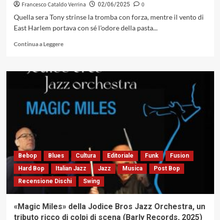
Francesco Cataldo Verrina
0
02/06/2025
Quella sera Tony strinse la tromba con forza, mentre il vento di
East Harlem portava con sé l'odore della pasta...
Leggi
Continua a Leggere
di
più
su
Tony
Fruscella
Feat.
Chick
Maures
con
«Debut»,
un
documento
Bebop
Blues
Cultura
Editoriale
Funk
Fusion
storico
Hard Bop
Italian Jazz
Jazz
Musica
Post Bop
che
Recensione Dischi
Swing
ci
restituisce
il
«Magic Miles» della Jodice Bros Jazz Orchestra, un
mood
tributo ricco di colpi di scena (Barly Records, 2025)
di