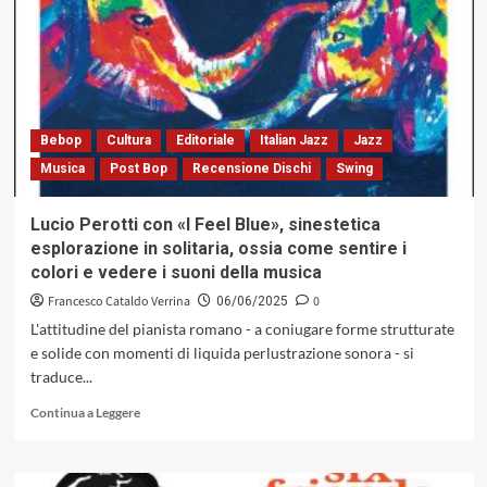
Cojaniz
A.P.
Trio,
tra
lirismo,
sperimentazione
e
Bebop
Cultura
Editoriale
Italian Jazz
Jazz
divagazioni
Musica
Post Bop
Recensione Dischi
Swing
tematiche
(Caligola
Records,
Lucio Perotti con «I Feel Blue», sinestetica
2025)
esplorazione in solitaria, ossia come sentire i
colori e vedere i suoni della musica
Francesco Cataldo Verrina
0
06/06/2025
L'attitudine del pianista romano - a coniugare forme strutturate
e solide con momenti di liquida perlustrazione sonora - si
traduce...
Leggi
Continua a Leggere
di
più
su