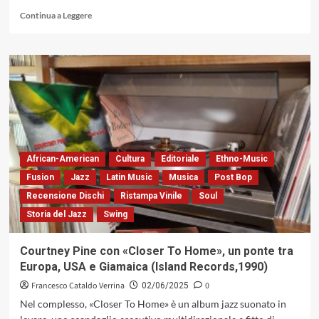
Smiderle,
Leggi
Continua a Leggere
un
di
accorato
più
omaggio
su
a
Eric
Maurizio
Scott
Caldura
Reed
Núñez
con
(Caligola
«Out
Records,
Late»,
2025)
cento
African-American
Cultura
Editoriale
Ethno-Music
sfumature
notturne
Fusion
Jazz
Latin Music
Musica
Post Bop
di
Recensione Dischi
Ristampa Vinile
Soul
jazz
Storia del Jazz
Swing
a
presa
rapida
Courtney Pine con «Closer To Home», un ponte tra
(Smoke
Europa, USA e Giamaica (Island Records,1990)
Sessions
Records,
Francesco Cataldo Verrina
0
02/06/2025
2025)
Nel complesso, «Closer To Home» è un album jazz suonato in