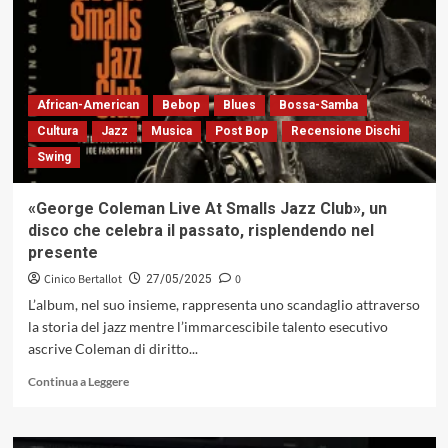
Octet
con
«Big
George»,
un
classico
African-American
Bebop
Blues
Bossa-Samba
degli
Cultura
Jazz
Musica
Post Bop
Recensione Dischi
anni
Swing
Settanta
disperso
fra
«George Coleman Live At Smalls Jazz Club», un
le
disco che celebra il passato, risplendendo nel
nebbie
presente
dell’oblio
e
Cinico Bertallot
0
27/05/2025
ritrovato
L’album, nel suo insieme, rappresenta uno scandaglio attraverso
la storia del jazz mentre l’immarcescibile talento esecutivo
ascrive Coleman di diritto...
Leggi
Continua a Leggere
di
più
su