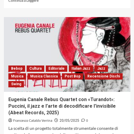
Continua a Leggere
di
più
su
Intervista
a
Francesco
Cataldo
Verrina,
autore
del
libro:
«Chick
Bebop
Cultura
Editoriale
Italian Jazz
Jazz
Corea,
Musica
Musica Classica
Post Bop
Recensione Dischi
l’Anticonformista»
Swing
Eugenia Canale Rebus Quartet con «Turandot»:
Puccini, il jazz e l’arte di decodificare l’invisibile
(Abeat Records, 2025)
Francesco Cataldo Verrina
0
20/05/2025
La scelta di un progetto totalmente strumentale consente di