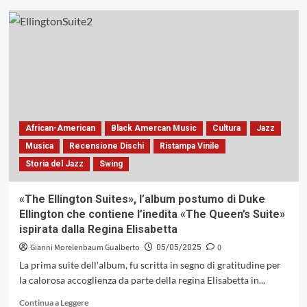
su
La
suite
di
«West
Side
Story»
è
una
storia
African-American
Black Amercan Music
Cultura
Jazz
che
Musica
Recensione Dischi
Ristampa Vinile
si
Storia del Jazz
Swing
ripete,
ma
quella
«The Ellington Suites», l’album postumo di Duke
di
Ellington che contiene l’inedita «The Queen’s Suite»
Buddy
ispirata dalla Regina Elisabetta
Rich
forse
Gianni Morelenbaum Gualberto
0
05/05/2025
ha
La prima suite dell'album, fu scritta in segno di gratitudine per
una
la calorosa accoglienza da parte della regina Elisabetta in...
marcia
in
Leggi
Continua a Leggere