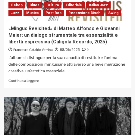
Farmer,
Bebop
Blues
Cultura
Editoriale
Italian Jazz
l’arte
Jazz
Musica
Post Bop
Recensione Dischi
Swing
del
dialogo
sonoro
«Mingus Revisited» di Matteo Alfonso e Giovanni
Maier: un dialogo strumentale tra essenzialità e
libertà espressiva (Caligola Records, 2025)
Francesco Cataldo Verrina
0
08/06/2025
L’album si distingue per la sua capacità di restituire l’anima
delle composizioni mingusiane attraverso una lieve migrazione
creativa, un’estetica essenziale...
Leggi
Continua a Leggere
di
più
su
«Mingus
Revisited»
di
Matteo
Alfonso
e