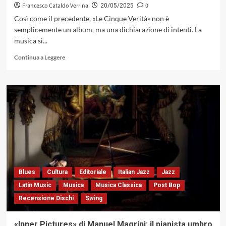
Francesco Cataldo Verrina
0
20/05/2025
Così come il precedente, «Le Cinque Verità» non è
semplicemente un album, ma una dichiarazione di intenti. La
musica si...
Leggi
Continua a Leggere
di
più
su
Dopo
«Le
Quattro
Verità»
arrivano
«Le
Cinque
Verità»,
il
Blues
Cultura
Editoriale
Italian Jazz
Jazz
progetto
Latin Music
Musica
Musica Classica
Post Bop
di
Recensione Dischi
Swing
Roberto
Zorzi
che
«Inner Pictures» di Manuel Magrini: il pianista umbro