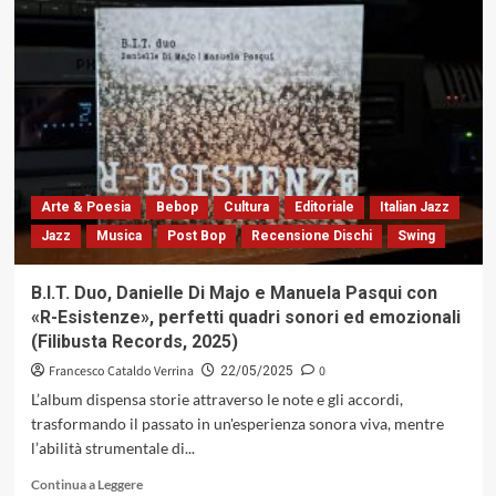
«George
Coleman
Live
At
Smalls
Jazz
Club»,
un
disco
che
Arte & Poesia
Bebop
Cultura
Editoriale
Italian Jazz
celebra
Jazz
Musica
Post Bop
Recensione Dischi
Swing
il
passato,
risplendendo
B.I.T. Duo, Danielle Di Majo e Manuela Pasqui con
nel
«R-Esistenze», perfetti quadri sonori ed emozionali
presente
(Filibusta Records, 2025)
Francesco Cataldo Verrina
0
22/05/2025
L’album dispensa storie attraverso le note e gli accordi,
trasformando il passato in un'esperienza sonora viva, mentre
l’abilità strumentale di...
Leggi
Continua a Leggere