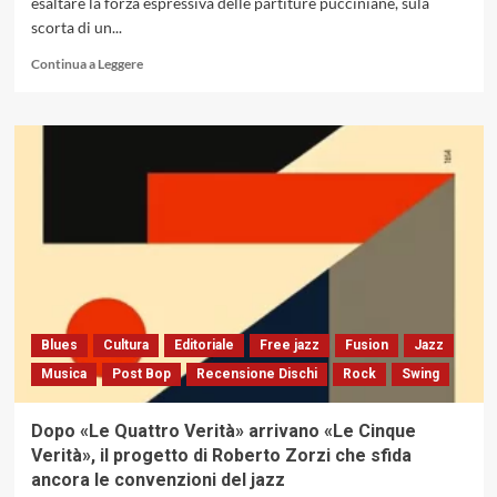
esaltare la forza espressiva delle partiture pucciniane, sula
scorta di un...
Leggi
Continua a Leggere
di
più
su
Eugenia
Canale
Rebus
Quartet
con
«Turandot»:
Puccini,
il
jazz
e
Blues
Cultura
Editoriale
Free jazz
Fusion
Jazz
l’arte
Musica
Post Bop
Recensione Dischi
Rock
Swing
di
decodificare
l’invisibile
Dopo «Le Quattro Verità» arrivano «Le Cinque
(Abeat
Verità», il progetto di Roberto Zorzi che sfida
Records,
ancora le convenzioni del jazz
2025)