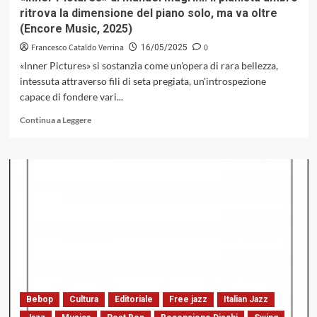
sfida
ritrova la dimensione del piano solo, ma va oltre
ancora
(Encore Music, 2025)
le
convenzioni
Francesco Cataldo Verrina
0
16/05/2025
del
«Inner Pictures» si sostanzia come un'opera di rara bellezza,
jazz
intessuta attraverso fili di seta pregiata, un'introspezione
capace di fondere vari...
Leggi
Continua a Leggere
di
più
su
«Inner
Pictures»
di
Manuel
Magrini:
il
pianista
umbro
ritrova
la
Bebop
Cultura
Editoriale
Free jazz
Italian Jazz
dimensione