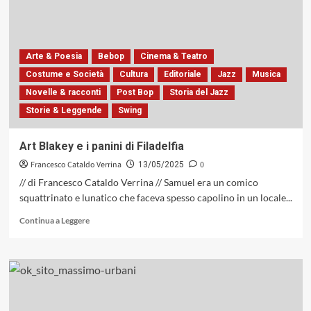
sul
trombettista
dell’Oklahoma:
«Chet
Arte & Poesia
Bebop
Cinema & Teatro
Baker,
Vissi
Costume e Società
Cultura
Editoriale
Jazz
Musica
D’arte,
Novelle & racconti
Post Bop
Storia del Jazz
Vissi
Storie & Leggende
Swing
D’Amore».
Intervista
all’autore
Art Blakey e i panini di Filadelfia
Francesco Cataldo Verrina
0
13/05/2025
// di Francesco Cataldo Verrina // Samuel era un comico
squattrinato e lunatico che faceva spesso capolino in un locale...
Leggi
Continua a Leggere
di
più
su
Art
Blakey
e
i