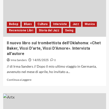
e
la
sua
«West
(Other)
Bebop
Blues
Cultura
Interviste
Jazz
Musica
Side
Recensione Libri
Storia del Jazz
Swing
Story»
(Contemporary
Records,
Il nuovo libro sul trombettista dell’Oklahoma: «Chet
1960)
Baker, Vissi D’arte, Vissi D’Amore». Intervista
all’autore
Irma Sanders
0
14/05/2025
// di Irma Sanders // Dopo il mio ultimo viaggio in Germania,
avvenuto nel mese di aprile, ho invitato a...
Leggi
Continua a Leggere
di
più
su
Il
nuovo
libro