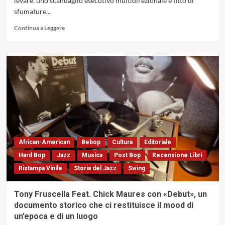
levare, uno scandaglio esecutivo multidirezionale e fitto di
sfumature...
Leggi
Continua a Leggere
di
più
su
Courtney
Pine
con
«Closer
To
Home»,
un
ponte
tra
African-American
Bebop
Cultura
Editoriale
Europa,
Hard Bop
Jazz
Musica
Post Bop
Recensione Libri
USA
Ristampa Vinile
Storia del Jazz
Swing
e
Giamaica
(Island
Tony Fruscella Feat. Chick Maures con «Debut», un
Records,1990)
documento storico che ci restituisce il mood di
un’epoca e di un luogo