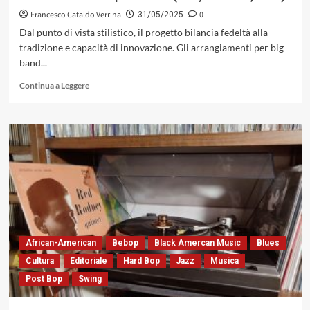
un’epoca
Francesco Cataldo Verrina
0
31/05/2025
e
Dal punto di vista stilistico, il progetto bilancia fedeltà alla
di
tradizione e capacità di innovazione. Gli arrangiamenti per big
un
band...
luogo
Leggi
Continua a Leggere
di
più
su
«Magic
Miles»
della
Jodice
Bros
Jazz
Orchestra,
un
tributo
African-American
Bebop
Black Amercan Music
Blues
ricco
Cultura
Editoriale
Hard Bop
Jazz
Musica
di
Post Bop
Swing
colpi
di
scena