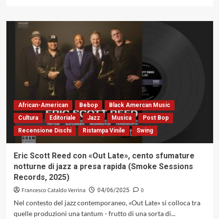
di
più
su
«Six
Friends
For
Bicio»
di
G.
Casati
/
R.
African-American
Bebop
Black Amercan Music
Rossi
Cultura
Editoriale
Jazz
Musica
Post Bop
/
Recensione Dischi
Ristampa Vinile
Swing
M.
Polga
/
Eric Scott Reed con «Out Late», cento sfumature
M.
notturne di jazz a presa rapida (Smoke Sessions
Tonolo
Records, 2025)
/
M.
Francesco Cataldo Verrina
0
04/06/2025
Abrams
Nel contesto del jazz contemporaneo, «Out Late» si colloca tra
/
quelle produzioni una tantum - frutto di una sorta di...
E.