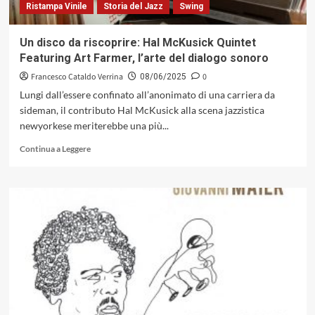
Ristampa Vinile
Storia del Jazz
Swing
Un disco da riscoprire: Hal McKusick Quintet
Featuring Art Farmer, l’arte del dialogo sonoro
Francesco Cataldo Verrina
0
08/06/2025
Lungi dall’essere confinato all’anonimato di una carriera da
sideman, il contributo Hal McKusick alla scena jazzistica
newyorkese meriterebbe una più...
Leggi
Continua a Leggere
di
più
su
Un
disco
da
riscoprire:
Hal
McKusick
Quintet
Featuring
Art