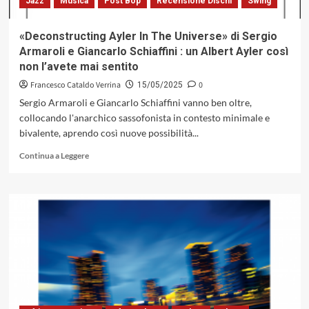
Jazz
Musica
Post Bop
Recensione Dischi
Swing
del
piano
solo,
«Deconstructing Ayler In The Universe» di Sergio
ma
Armaroli e Giancarlo Schiaffini : un Albert Ayler così
va
non l’avete mai sentito
oltre
(Encore
Francesco Cataldo Verrina
0
15/05/2025
Music,
Sergio Armaroli e Giancarlo Schiaffini vanno ben oltre,
2025)
collocando l'anarchico sassofonista in contesto minimale e
bivalente, aprendo così nuove possibilità...
Leggi
Continua a Leggere
di
più
su
«Deconstructing
Ayler
In
The
Universe»
di
Sergio
Armaroli