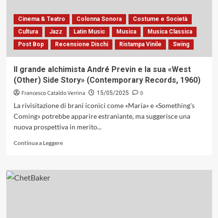
musicale
senza
Cinema & Teatro
Colonna Sonora
Costume e Società
confini
Cultura
Jazz
Latin Music
Musica
Musica Classica
(Dodicilune,
Post Bop
Recensione Dischi
Ristampa Vinile
Swing
2025)
Il grande alchimista André Previn e la sua «West
(Other) Side Story» (Contemporary Records, 1960)
Francesco Cataldo Verrina
0
15/05/2025
La rivisitazione di brani iconici come «Maria» e «Something's
Coming» potrebbe apparire estraniante, ma suggerisce una
nuova prospettiva in merito...
Leggi
Continua a Leggere
di
più
su
Il
grande
alchimista
André
Previn