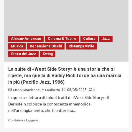
Urbani
avrebbe
compiuto
68
anni.
Lo
ricordiamo
African-American
Cinema & Teatro
Cultura
Jazz
attraverso
Musica
Recensione Dischi
Ristampa Vinile
una
Storia del Jazz
Swing
delle
sue
opere
La suite di «West Side Story» è una storia che si
più
ripete, ma quella di Buddy Rich forse ha una marcia
riuscite
in più (Pacific Jazz, 1966)
Gianni Morelenbaum Gualberto
0
08/05/2025
In questa rilettura di taluni tratti di «West Side Story» di
Bernstein colpisce la conoscenza mnemonica
dell’arrangiamento, che il batterista...
Leggi
Continua a Leggere
di
più