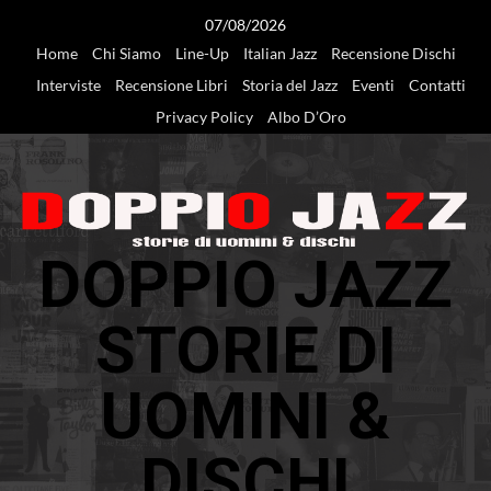
Vai
07/08/2026
al
Home
Chi Siamo
Line-Up
Italian Jazz
Recensione Dischi
contenuto
Interviste
Recensione Libri
Storia del Jazz
Eventi
Contatti
Privacy Policy
Albo D’Oro
DOPPIO JAZZ
STORIE DI
UOMINI &
DISCHI