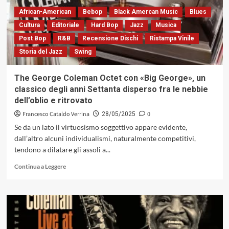
per
African-American
Bebop
Black Amercan Music
Blues
antonomasia,
ma
Cultura
Editoriale
Hard Bop
Jazz
Musica
anche
Post Bop
R&B
Recensione Dischi
Ristampa Vinile
un
Storia del Jazz
Swing
divertente
Clown
della
The George Coleman Octet con «Big George», un
parola
classico degli anni Settanta disperso fra le nebbie
scritta
dell’oblio e ritrovato
Francesco Cataldo Verrina
0
28/05/2025
Se da un lato il virtuosismo soggettivo appare evidente,
dall’altro alcuni individualismi, naturalmente competitivi,
tendono a dilatare gli assoli a...
Leggi
Continua a Leggere
di
più
su
The
George
Coleman