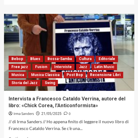
di
più
su
B.I.T.
Duo,
Danielle
Di
Majo
e
Manuela
Bebop
Blues
Bossa-Samba
Cultura
Editoriale
Pasqui
con
Free jazz
Fusion
Interviste
Jazz
Latin Music
«R-
Musica
Musica Classica
Post Bop
Recensione Libri
Esistenze»,
Storia del Jazz
Swing
perfetti
quadri
sonori
Intervista a Francesco Cataldo Verrina, autore del
ed
libro: «Chick Corea, l’Anticonformista»
emozionali
(Filibusta
Irma Sanders
0
21/05/2025
Records,
// di Irma Sanders // Ho appena finito di leggere il nuovo libro di
2025)
Francesco Cataldo Verrina. Se c'è una...
Leggi