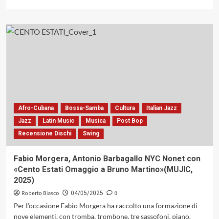
più
di
(Pacific
più
Jazz,
su
1966)
«The
Ellington
Suites»,
l’album
postumo
di
Duke
Ellington
che
Afro-Cubana
Bossa-Samba
Cultura
Italian Jazz
contiene
Jazz
Latin Music
Musica
Post Bop
l’inedita
Recensione Dischi
Swing
«The
Queen’s
Suite»
Fabio Morgera, Antonio Barbagallo NYC Nonet con
ispirata
«Cento Estati Omaggio a Bruno Martino»(MUJIC,
dalla
2025)
Regina
Elisabetta
Roberto Biasco
0
04/05/2025
Per l’occasione Fabio Morgera ha raccolto una formazione di
nove elementi, con tromba, trombone, tre sassofoni, piano,