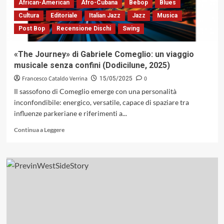
e
African-American
Afro-Cubana
Bebop
Blues
Giancarlo
Cultura
Editoriale
Italian Jazz
Jazz
Musica
Schiaffini
Post Bop
Recensione Dischi
Swing
:
un
Albert
«The Journey» di Gabriele Comeglio: un viaggio
Ayler
musicale senza confini (Dodicilune, 2025)
così
non
Francesco Cataldo Verrina
0
15/05/2025
l’avete
Il sassofono di Comeglio emerge con una personalità
mai
inconfondibile: energico, versatile, capace di spaziare tra
sentito
influenze parkeriane e riferimenti a...
Leggi
Continua a Leggere
di
più
su
«The
Journey»
di
Gabriele
Comeglio:
un
viaggio