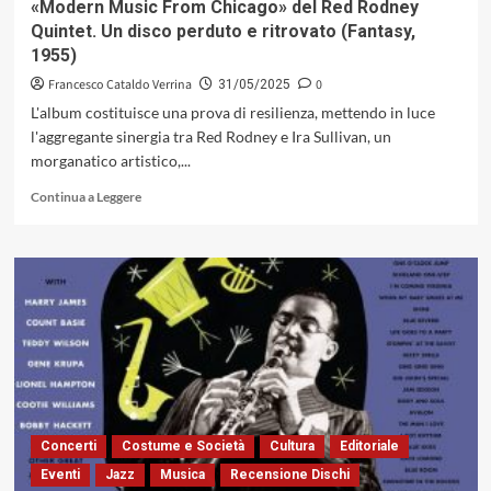
«Modern Music From Chicago» del Red Rodney
(Barly
Quintet. Un disco perduto e ritrovato (Fantasy,
Records,
1955)
2025)
Francesco Cataldo Verrina
0
31/05/2025
L'album costituisce una prova di resilienza, mettendo in luce
l'aggregante sinergia tra Red Rodney e Ira Sullivan, un
morganatico artistico,...
Leggi
Continua a Leggere
di
più
su
«Modern
Music
From
Chicago»
del
Red
Rodney
Quintet.
Un
Concerti
Costume e Società
Cultura
Editoriale
disco
Eventi
Jazz
Musica
Recensione Dischi
perduto