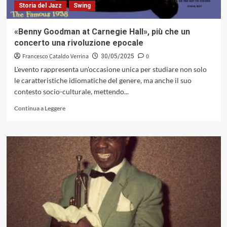
Storia del Jazz
Swing
e
ritrovato
(Fantasy,
«Benny Goodman at Carnegie Hall», più che un
1955)
concerto una rivoluzione epocale
Francesco Cataldo Verrina
0
30/05/2025
L'evento rappresenta un'occasione unica per studiare non solo
le caratteristiche idiomatiche del genere, ma anche il suo
contesto socio-culturale, mettendo...
Leggi
Continua a Leggere
di
più
su
«Benny
Goodman
at
Carnegie
Hall»,
più
che
un
concerto