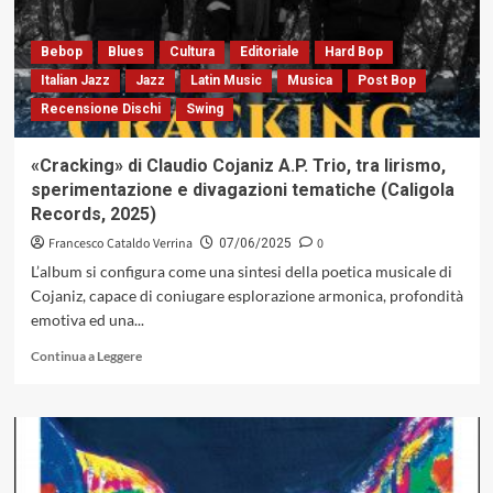
Giovanni
Maier:
un
Bebop
Blues
Cultura
Editoriale
Hard Bop
dialogo
Italian Jazz
Jazz
Latin Music
Musica
Post Bop
strumentale
Recensione Dischi
Swing
tra
essenzialità
e
«Cracking» di Claudio Cojaniz A.P. Trio, tra lirismo,
libertà
sperimentazione e divagazioni tematiche (Caligola
espressiva
Records, 2025)
(Caligola
Records,
Francesco Cataldo Verrina
0
07/06/2025
2025)
L’album si configura come una sintesi della poetica musicale di
Cojaniz, capace di coniugare esplorazione armonica, profondità
emotiva ed una...
Leggi
Continua a Leggere
di
più
su
«Cracking»
di
Claudio