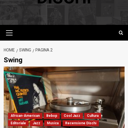
Menu
principale
HOME
SWING
PAGINA 2
Swing
African-American
Bebop
Cool Jazz
Cultura
Editoriale
Jazz
Musica
Recensione Dischi