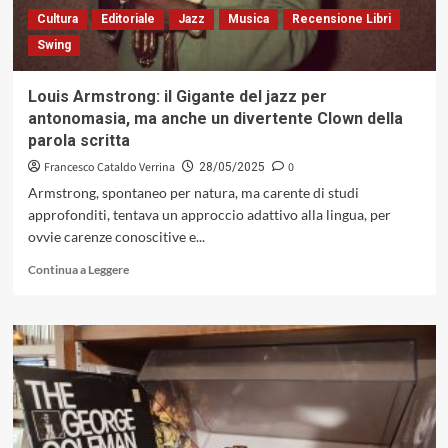
una
Cultura
Editoriale
Jazz
Musica
Recensione Libri
rivoluzione
Swing
epocale
Louis Armstrong: il Gigante del jazz per
antonomasia, ma anche un divertente Clown della
parola scritta
Francesco Cataldo Verrina
0
28/05/2025
Armstrong, spontaneo per natura, ma carente di studi
approfonditi, tentava un approccio adattivo alla lingua, per
ovvie carenze conoscitive e...
Leggi
Continua a Leggere
di
più
su
Louis
Armstrong:
il
Gigante
del
jazz