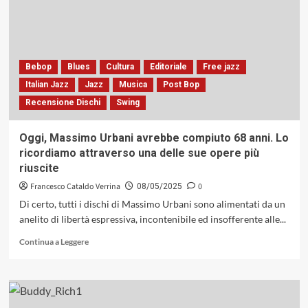
panini
di
Filadelfia
Bebop
Blues
Cultura
Editoriale
Free jazz
Italian Jazz
Jazz
Musica
Post Bop
Recensione Dischi
Swing
Oggi, Massimo Urbani avrebbe compiuto 68 anni. Lo
ricordiamo attraverso una delle sue opere più
riuscite
Francesco Cataldo Verrina
0
08/05/2025
Di certo, tutti i dischi di Massimo Urbani sono alimentati da un
anelito di libertà espressiva, incontenibile ed insofferente alle...
Leggi
Continua a Leggere
di
più
su
Oggi,
Massimo