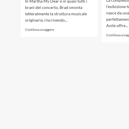
La complessi
In Martha My Dear e in quasi tutti i
l'esibizione 
brani del concerto, Brad smonta
nasce da una
letteralmente la struttura musicale
perfettament
originaria, riscrivendo...
Anile offre...
Leggi
Continua a Leggere
di
Continua a Le
più
su
«Live
in
Marciac»,
vent’anni
di
un
capolavoro:
2
agosto
2006,
il
concerto
di
Brad
Mehldau