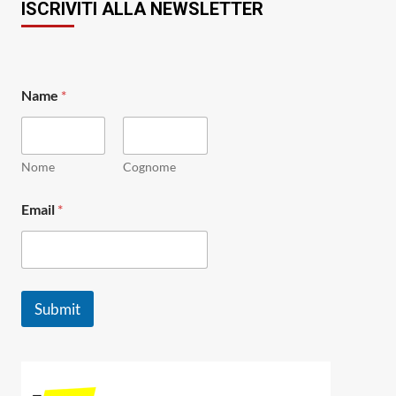
ISCRIVITI ALLA NEWSLETTER
Name
*
Nome
Cognome
N
Email
*
a
m
e
N
a
m
Submit
e
E
m
a
i