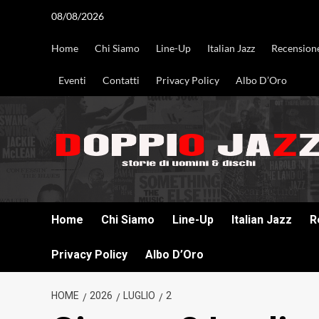
Vai
08/08/2026
al
contenuto
Home
Chi Siamo
Line-Up
Italian Jazz
Recension
Eventi
Contatti
Privacy Policy
Albo D’Oro
DOPPIO JAZZ STORIE DI UOMINI & DISCHI
Home
Chi Siamo
Line-Up
Italian Jazz
R
Privacy Policy
Albo D’Oro
HOME
2026
LUGLIO
2