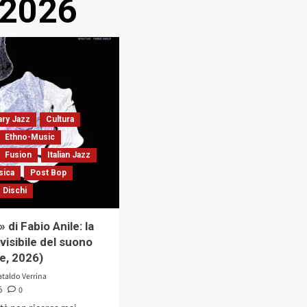
 2026
ry Jazz
Cultura
Ethno-Music
Fusion
Italian Jazz
sica
Post Bop
 Dischi
 di Fabio Anile: la
visibile del suono
e, 2026)
ataldo Verrina
0
6