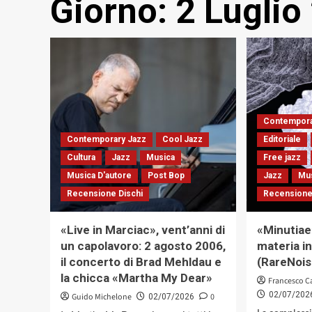
Giorno:
2 Luglio
Contempora
Contemporary Jazz
Cool Jazz
Editoriale
Cultura
Jazz
Musica
Free jazz
Musica D'autore
Post Bop
Jazz
Mu
Recensione Dischi
Recensione
«Live in Marciac», vent’anni di
«Minutiae»
un capolavoro: 2 agosto 2006,
materia in
il concerto di Brad Mehldau e
(RareNois
la chicca «Martha My Dear»
Francesco C
02/07/202
Guido Michelone
0
02/07/2026