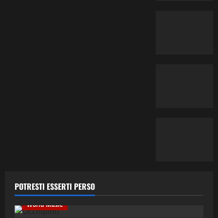
Contemporary Jazz
Cultura
Editoriale
Ethno-Music
Fusion
Jazz
Musica
POTRESTI ESSERTI PERSO
Musica Classica
Recensione Dischi
Third Stream
World Music