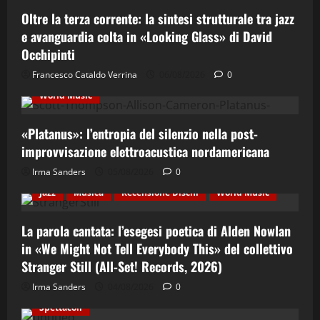
Oltre la terza corrente: la sintesi strutturale tra jazz
e avanguardia colta in «Looking Glass» di David
Occhipinti
Contemporary Jazz
Cultura
Elettro-Beat
Francesco Cataldo Verrina
06/08/2026
0
Ethno-Music
Fusion
Jazz
Recensione Dischi
World Music
«Platanus»: l’entropia del silenzio nella post-
improvvisazione elettroacustica nordamericana
Irma Sanders
05/08/2026
0
Cultura
Ethno-Music
Etno-Folk
Fusion
Jazz
Musica
Recensione Dischi
World Music
La parola cantata: l’esegesi poetica di Alden Nowlan
in «We Might Not Tell Everybody This» del collettivo
Stranger Still (All-Set! Records, 2026)
Cinema & Teatro
Concerti
Costume e Società
Irma Sanders
04/08/2026
0
Cultura
Italian Jazz
Jazz
Musica
Spettacoli