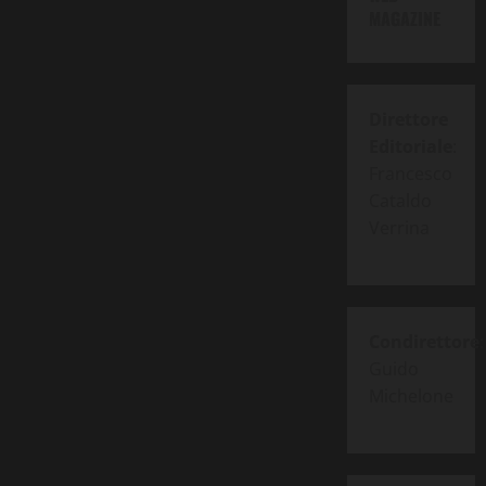
MAGAZINE
Direttore
Editoriale
:
Francesco
Cataldo
Verrina
Condirettore
:
Guido
Michelone