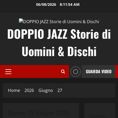
Vai
06/08/2026
8:11:55 AM
al
contenuto
DOPPIO JAZZ Storie di
Uomini & Dischi
GUARDA VIDEO
Menu
Blues
principale
Contemporary Jazz
Home
2026
Giugno
27
Cultura
Editoriale
Etno-Folk
Fusion
Italian Jazz
Jazz
Giorno:
27 Giugno 2026
Musica
Post Bop
ISCRIVITI