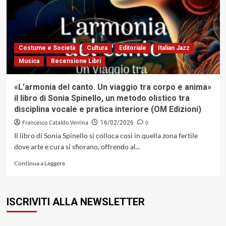
Space
Shuttle»:
l’eco
mingusiana
nelle
Costume e Società
Cultura
Editoriale
Italian Jazz
articolazioni
Musica
Recensione Libri
performative
di
un
«L’armonia del canto. Un viaggio tra corpo e anima»
sassofonista
il libro di Sonia Spinello, un metodo olistico tra
visionario
disciplina vocale e pratica interiore (OM Edizioni)
(Timeless
Records,
Francesco Cataldo Verrina
0
16/02/2026
1979)
Il libro di Sonia Spinello si colloca così in quella zona fertile
dove arte e cura si sfiorano, offrendo al...
Leggi
Continua a Leggere
di
più
su
ISCRIVITI ALLA NEWSLETTER
«L’armonia
del
canto.