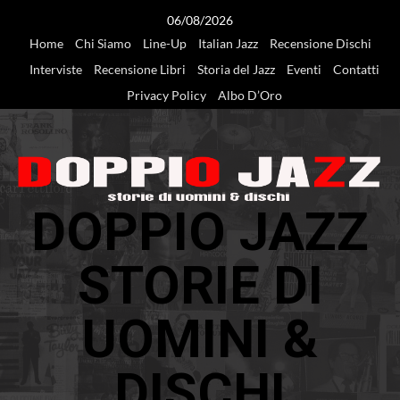
Vai
06/08/2026
al
Home
Chi Siamo
Line-Up
Italian Jazz
Recensione Dischi
contenuto
Interviste
Recensione Libri
Storia del Jazz
Eventi
Contatti
Privacy Policy
Albo D’Oro
DOPPIO JAZZ
STORIE DI
UOMINI &
DISCHI