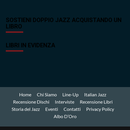
SOSTIENI DOPPIO JAZZ ACQUISTANDO UN
LIBRO
LIBRI IN EVIDENZA
Home
Chi Siamo
Line-Up
Italian Jazz
Recensione Dischi
Interviste
Recensione Libri
Storia del Jazz
Eventi
Contatti
Privacy Policy
Albo D’Oro