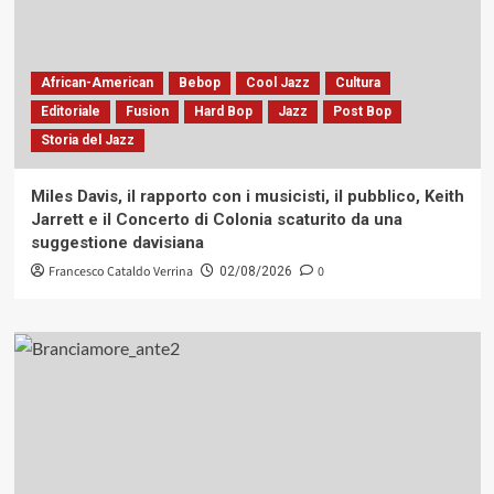
African-American
Bebop
Cool Jazz
Cultura
Editoriale
Fusion
Hard Bop
Jazz
Post Bop
Storia del Jazz
Miles Davis, il rapporto con i musicisti, il pubblico, Keith
Jarrett e il Concerto di Colonia scaturito da una
suggestione davisiana
Francesco Cataldo Verrina
0
02/08/2026