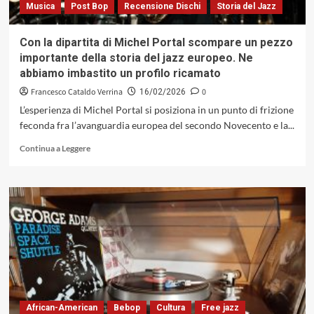
Musica
Post Bop
Recensione Dischi
Storia del Jazz
Con la dipartita di Michel Portal scompare un pezzo
importante della storia del jazz europeo. Ne
abbiamo imbastito un profilo ricamato
Francesco Cataldo Verrina
0
16/02/2026
L’esperienza di Michel Portal si posiziona in un punto di frizione
feconda fra l’avanguardia europea del secondo Novecento e la...
Leggi
Continua a Leggere
di
più
su
Con
la
dipartita
di
Michel
Portal
scompare
un
pezzo
African-American
Bebop
Cultura
Free jazz