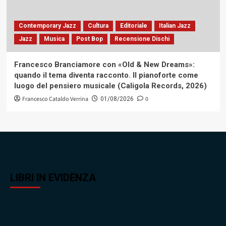
Contemporary Jazz
Cultura
Editoriale
Italian Jazz
Jazz
Musica
Post Bop
Recensione Dischi
Francesco Branciamore con «Old & New Dreams»:
quando il tema diventa racconto. Il pianoforte come
luogo del pensiero musicale (Caligola Records, 2026)
Francesco Cataldo Verrina
0
01/08/2026
LIBRI IN EVIDENZA