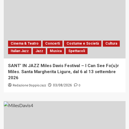
Cinema & Teatro
Concerti
Costume e Società
Cultura
Italian Jazz
Jazz
Musica
Spettacoli
SANT’ IN JAZZ Miles Davis Festival – I Can See Fo(u)r
Miles. Santa Margherita Ligure, dal 6 al 13 settembre
2026
Redazione DoppioJazz
0
03/08/2026