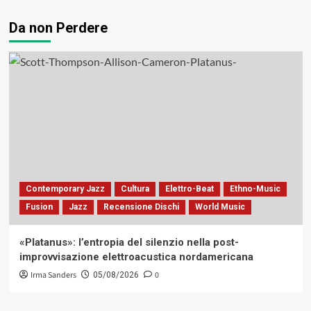
Da non Perdere
Contemporary Jazz
Cultura
Elettro-Beat
Ethno-Music
Fusion
Jazz
Recensione Dischi
World Music
«Platanus»: l’entropia del silenzio nella post-
improvvisazione elettroacustica nordamericana
Irma Sanders
0
05/08/2026