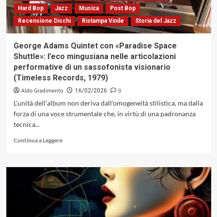
importante
Hard Bop
Jazz
Musica
Post Bop
della
Recensione Dischi
Ristampa Vinile
Storia del Jazz
storia
del
jazz
George Adams Quintet con «Paradise Space
europeo.
Shuttle»: l’eco mingusiana nelle articolazioni
Ne
performative di un sassofonista visionario
abbiamo
(Timeless Records, 1979)
imbastito
un
Aldo Gradimento
0
16/02/2026
profilo
L’unità dell’album non deriva dall’omogeneità stilistica, ma dalla
ricamato
forza di una voce strumentale che, in virtù di una padronanza
tecnica...
Leggi
Continua a Leggere
di
più
su
George
Adams
Quintet
con
«Paradise