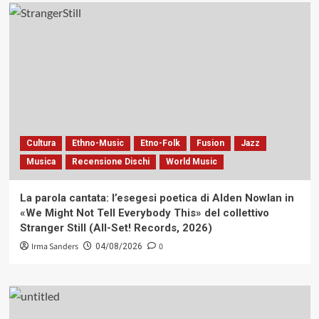
Cultura
Ethno-Music
Etno-Folk
Fusion
Jazz
Musica
Recensione Dischi
World Music
La parola cantata: l’esegesi poetica di Alden Nowlan in
«We Might Not Tell Everybody This» del collettivo
Stranger Still (All-Set! Records, 2026)
Irma Sanders
0
04/08/2026