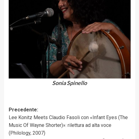
Sonia Spinello
Navigazione
Precedente:
Lee Konitz Meets Claudio Fasoli con «Infant Eyes (The
articolo
Music Of Wayne Shorter)»: rilettura ad alta voce
(Philology, 2007)