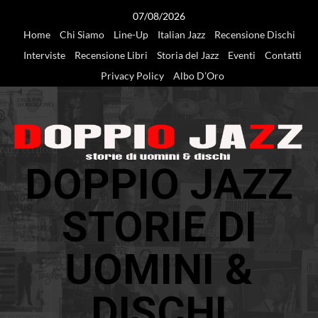
Vai
07/08/2026
al
Home
Chi Siamo
Line-Up
Italian Jazz
Recensione Dischi
contenuto
Interviste
Recensione Libri
Storia del Jazz
Eventi
Contatti
Privacy Policy
Albo D’Oro
DOPPIO JAZZ
STORIE DI
UOMINI &
DISCHI