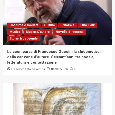
Costume e Società
Cultura
Editoriale
Etno-Folk
Musica
Musica D'autore
Novelle & racconti
Storie & Leggende
La scomparsa di Francesco Guccini la «locomotiva»
della canzone d’autore. Sessant’anni tra poesia,
letteratura e contestazione
Francesco Cataldo Verrina
0
06/08/2026