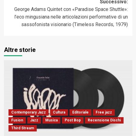
Successivo:
George Adams Quintet con «Paradise Space Shuttle»:
l’eco mingusiana nelle articolazioni performative di un
sassofonista visionario (Timeless Records, 1979)
Altre storie
Contemporary Jazz
Cultura
Editoriale
Free jazz
Fusion
Jazz
Musica
Post Bop
Recensione Dischi
Third Stream