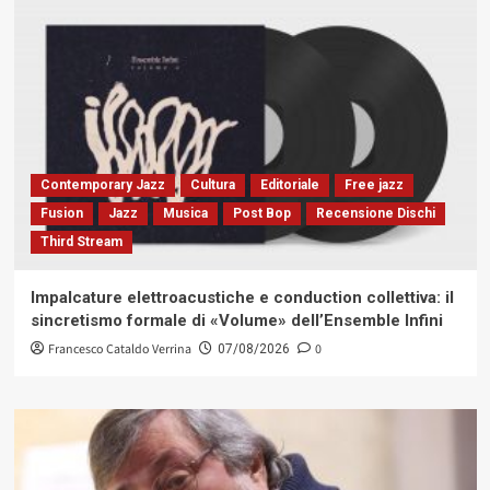
Contemporary Jazz
Cultura
Editoriale
Free jazz
Fusion
Jazz
Musica
Post Bop
Recensione Dischi
Third Stream
Impalcature elettroacustiche e conduction collettiva: il
sincretismo formale di «Volume» dell’Ensemble Infini
Francesco Cataldo Verrina
0
07/08/2026