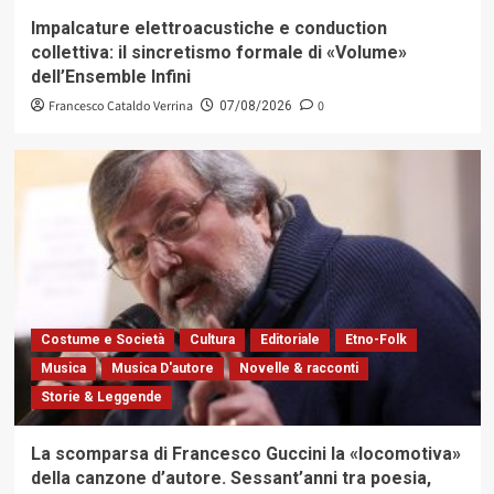
Impalcature elettroacustiche e conduction
collettiva: il sincretismo formale di «Volume»
dell’Ensemble Infini
Francesco Cataldo Verrina
0
07/08/2026
Costume e Società
Cultura
Editoriale
Etno-Folk
Musica
Musica D'autore
Novelle & racconti
Storie & Leggende
La scomparsa di Francesco Guccini la «locomotiva»
della canzone d’autore. Sessant’anni tra poesia,