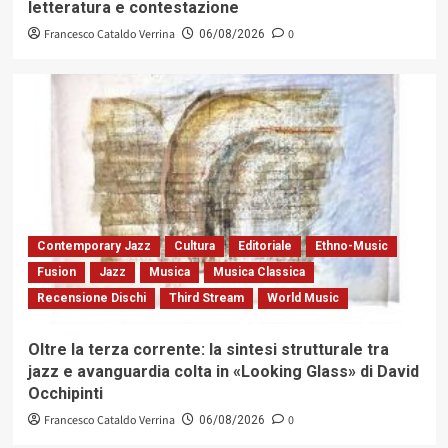
letteratura e contestazione
Francesco Cataldo Verrina
0
06/08/2026
Contemporary Jazz
Cultura
Editoriale
Ethno-Music
Fusion
Jazz
Musica
Musica Classica
Recensione Dischi
Third Stream
World Music
Oltre la terza corrente: la sintesi strutturale tra
jazz e avanguardia colta in «Looking Glass» di David
Occhipinti
Francesco Cataldo Verrina
0
06/08/2026