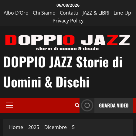
Vai
06/08/2026
al
Albo D’Oro
Chi Siamo
Contatti
JAZZ & LIBRI
Line-Up
contenuto
Privacy Policy
DOPPIO JAZZ Storie di
Uomini & Dischi
GUARDA VIDEO
Menu
principale
Home
2025
Dicembre
5