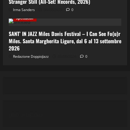
Stranger Still (All-Set! Records, 2026)
Cinema & Teatro
Concerti
Costume e Società
Irma Sanders
04/08/2026
0
Cultura
Italian Jazz
Jazz
Musica
Spettacoli
SANT’ IN JAZZ Miles Davis Festival – I Can See Fo(u)r
Miles. Santa Margherita Ligure, dal 6 al 13 settembre
2026
Redazione DoppioJazz
03/08/2026
0
LIBRI IN EVIDENZA