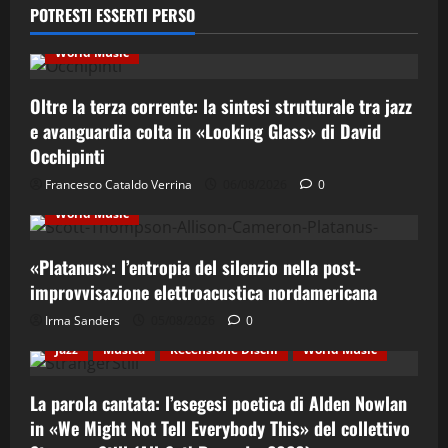
POTRESTI ESSERTI PERSO
Musica Classica
Recensione Dischi
Third Stream
World Music
Oltre la terza corrente: la sintesi strutturale tra jazz
e avanguardia colta in «Looking Glass» di David
Occhipinti
Contemporary Jazz
Cultura
Elettro-Beat
Francesco Cataldo Verrina
06/08/2026
0
Ethno-Music
Fusion
Jazz
Recensione Dischi
World Music
«Platanus»: l’entropia del silenzio nella post-
improvvisazione elettroacustica nordamericana
Irma Sanders
05/08/2026
0
Cultura
Ethno-Music
Etno-Folk
Fusion
Jazz
Musica
Recensione Dischi
World Music
La parola cantata: l’esegesi poetica di Alden Nowlan
in «We Might Not Tell Everybody This» del collettivo