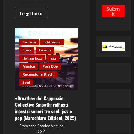
propone come...
e
Subm
it
Leggi
Leggi tutto
di
più
su
Riflettori
puntati
sullo
Cultura
Editoriale
Spriss
Quartet
Funk
Fusion
di
Roberto
Italian Jazz
Jazz
Zorzi
Musica
Post Bop
Recensione Dischi
Soul
«Breathe» del Cappuccio
Collective Smooth: raffinati
incastri sonori tra soul, jazz e
pop (Marechiaro Edizioni, 2025)
Francesco Cataldo Verrina
05/12/2025
0