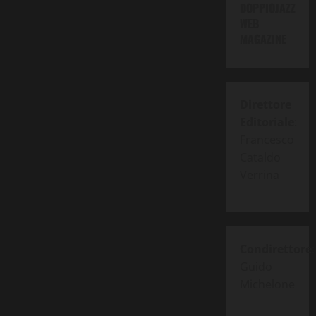
DOPPIOJAZZ
WEB
MAGAZINE
Direttore
Editoriale
:
Francesco
Cataldo
Verrina
Condirettore
:
Guido
Michelone