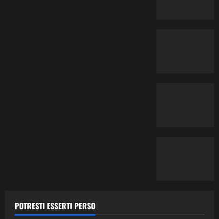
Contemporary Jazz
Cultura
Editoriale
Ethno-Music
Fusion
Jazz
Musica
POTRESTI ESSERTI PERSO
Musica Classica
Recensione Dischi
Third Stream