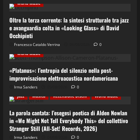
World Music
Oltre la terza corrente: la sintesi strutturale tra jazz
e avanguardia colta in «Looking Glass» di David
Occhipinti
Contemporary Jazz
Cultura
Elettro-Beat
Francesco Cataldo Verrina
06/08/2026
0
Ethno-Music
Fusion
Jazz
Recensione Dischi
World Music
«Platanus»: l’entropia del silenzio nella post-
improvvisazione elettroacustica nordamericana
Irma Sanders
05/08/2026
0
Cultura
Ethno-Music
Etno-Folk
Fusion
Jazz
Musica
Recensione Dischi
World Music
La parola cantata: l’esegesi poetica di Alden Nowlan
in «We Might Not Tell Everybody This» del collettivo
Stranger Still (All-Set! Records, 2026)
Cinema & Teatro
Concerti
Costume e Società
Irma Sanders
04/08/2026
0
Cultura
Eventi
Italian Jazz
Jazz
Musica