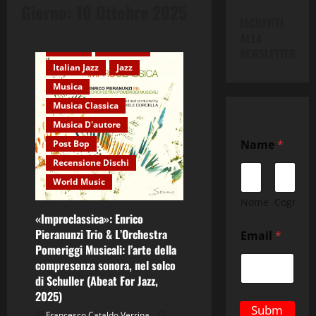
Giorno:
10 Ottobre 2025
ISCRIVITI
ALLA
Cultura
Editoriale
NEWSLETTER
Italian Jazz
Jazz
Musica
Musica Classica
Musica D'autore
N
Name
*
Post Bop
a
m
Recensione Dischi
e
World Music
E
m
Nome
Cognom
a
«Improclassica»: Enrico
i
Pieranunzi Trio & L’Orchestra
Email
*
l
Pomeriggi Musicali: l’arte della
*
compresenza sonora, nel solco
di Schuller (Abeat For Jazz,
2025)
Subm
Francesco Cataldo Verrina