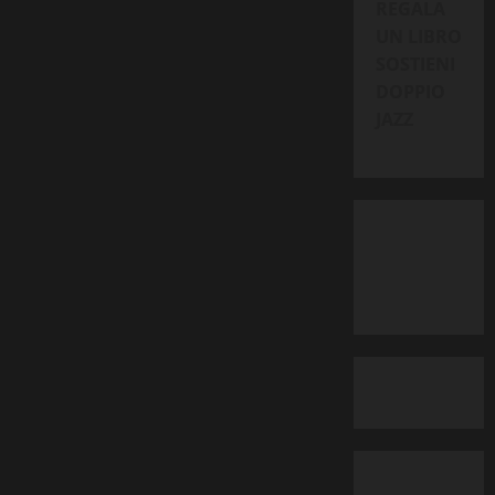
solco
REGALA
di
UN LIBRO
Schuller
(Abeat
SOSTIENI
For
Jazz,
DOPPIO
2025)
JAZZ