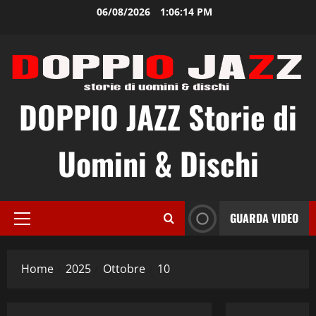
Vai
06/08/2026
1:06:14 PM
al
contenuto
DOPPIO JAZZ Storie di
Uomini & Dischi
GUARDA VIDEO
Menu
principale
Home
2025
Ottobre
10