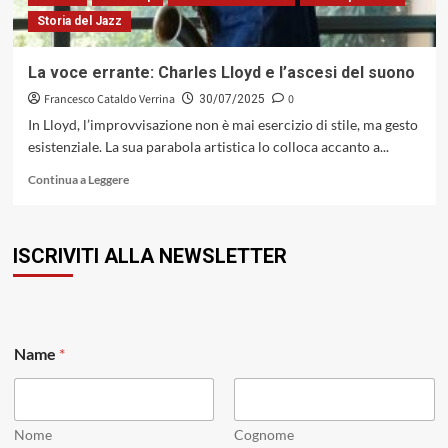
Cittadella
Storia del Jazz
(PD)
La voce errante: Charles Lloyd e l’ascesi del suono
Francesco Cataldo Verrina
0
30/07/2025
In Lloyd, l’improvvisazione non è mai esercizio di stile, ma gesto
esistenziale. La sua parabola artistica lo colloca accanto a...
Leggi
Continua a Leggere
di
più
su
ISCRIVITI ALLA NEWSLETTER
La
voce
errante:
Charles
Lloyd
e
Name
*
l’ascesi
del
suono
Nome
Cognome