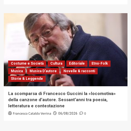
Costume e Società
Cultura
Editoriale
Etno-Folk
Musica
Musica D'autore
Novelle & racconti
Storie & Leggende
La scomparsa di Francesco Guccini la «locomotiva»
della canzone d’autore. Sessant’anni tra poesia,
letteratura e contestazione
Francesco Cataldo Verrina
0
06/08/2026