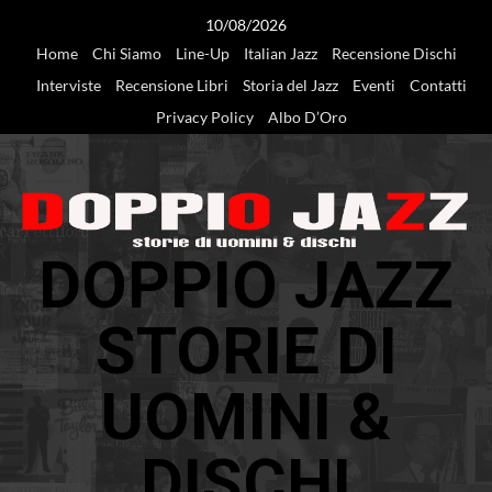
Vai
10/08/2026
al
Home
Chi Siamo
Line-Up
Italian Jazz
Recensione Dischi
contenuto
Interviste
Recensione Libri
Storia del Jazz
Eventi
Contatti
Privacy Policy
Albo D’Oro
DOPPIO JAZZ
STORIE DI
UOMINI &
DISCHI