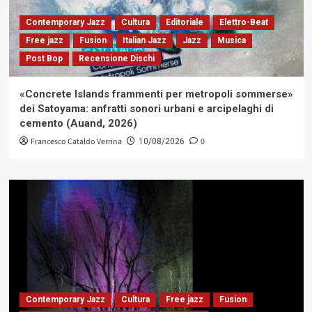
Contemporary Jazz
Cultura
Editoriale
Elettro-Beat
Free jazz
Fusion
Italian Jazz
Jazz
Musica
Post Bop
Recensione Dischi
«Concrete Islands frammenti per metropoli sommerse»
dei Satoyama: anfratti sonori urbani e arcipelaghi di
cemento (Auand, 2026)
Francesco Cataldo Verrina
0
10/08/2026
Contemporary Jazz
Cultura
Free jazz
Fusion