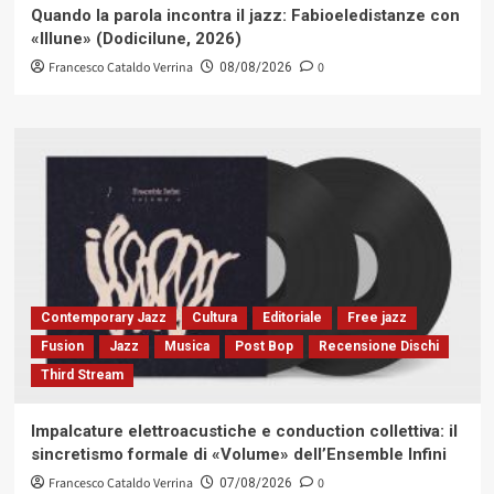
Quando la parola incontra il jazz: Fabioeledistanze con
«Illune» (Dodicilune, 2026)
Francesco Cataldo Verrina
0
08/08/2026
Contemporary Jazz
Cultura
Editoriale
Free jazz
Fusion
Jazz
Musica
Post Bop
Recensione Dischi
Third Stream
Impalcature elettroacustiche e conduction collettiva: il
sincretismo formale di «Volume» dell’Ensemble Infini
Francesco Cataldo Verrina
0
07/08/2026