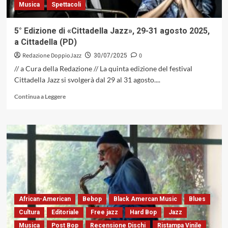
Musica
Spettacoli
5° Edizione di «Cittadella Jazz», 29-31 agosto 2025,
a Cittadella (PD)
Redazione DoppioJazz
0
30/07/2025
// a Cura della Redazione // La quinta edizione del festival
Cittadella Jazz si svolgerà dal 29 al 31 agosto....
Leggi
Continua a Leggere
di
più
su
5°
Edizione
di
«Cittadella
Jazz»,
29-
31
African-American
Bebop
Black Amercan Music
Blues
agosto
2025,
Cultura
Editoriale
Free jazz
Hard Bop
Jazz
a
Musica
Post Bop
Recensione Dischi
Ristampa Vinile