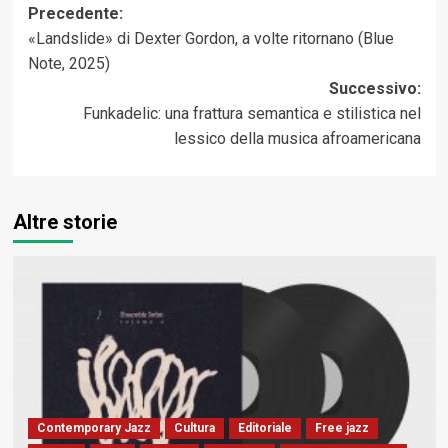
Navigazione
Precedente:
«Landslide» di Dexter Gordon, a volte ritornano (Blue
articolo
Note, 2025)
Successivo:
Funkadelic: una frattura semantica e stilistica nel
lessico della musica afroamericana
Altre storie
Contemporary Jazz
Cultura
Editoriale
Free jazz