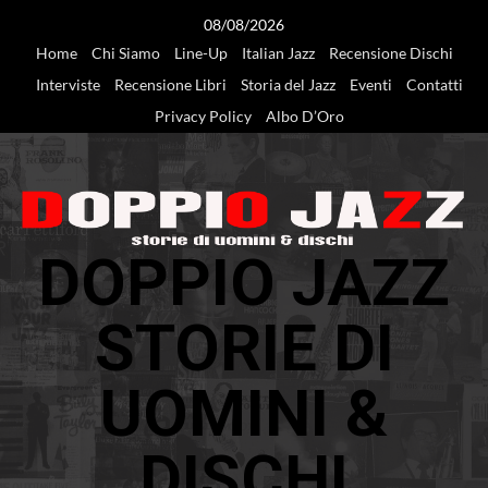
Vai
08/08/2026
al
Home
Chi Siamo
Line-Up
Italian Jazz
Recensione Dischi
contenuto
Interviste
Recensione Libri
Storia del Jazz
Eventi
Contatti
Privacy Policy
Albo D’Oro
DOPPIO JAZZ
STORIE DI
UOMINI &
DISCHI