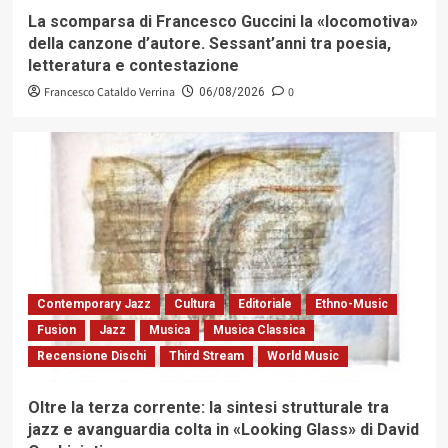
La scomparsa di Francesco Guccini la «locomotiva»
della canzone d’autore. Sessant’anni tra poesia,
letteratura e contestazione
Francesco Cataldo Verrina
0
06/08/2026
Contemporary Jazz
Cultura
Editoriale
Ethno-Music
Fusion
Jazz
Musica
Musica Classica
Recensione Dischi
Third Stream
World Music
Oltre la terza corrente: la sintesi strutturale tra
jazz e avanguardia colta in «Looking Glass» di David