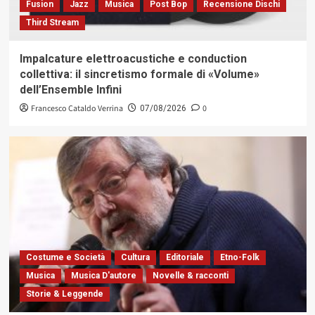
Fusion
Jazz
Musica
Post Bop
Recensione Dischi
Third Stream
Impalcature elettroacustiche e conduction
collettiva: il sincretismo formale di «Volume»
dell’Ensemble Infini
Francesco Cataldo Verrina
0
07/08/2026
Costume e Società
Cultura
Editoriale
Etno-Folk
Musica
Musica D'autore
Novelle & racconti
Storie & Leggende