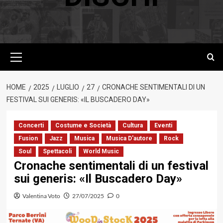
Menu
principale
HOME
2025
LUGLIO
27
CRONACHE SENTIMENTALI DI UN
FESTIVAL SUI GENERIS: «IL BUSCADERO DAY»
Concerti
Costume e Società
Cultura
Eventi
Fusion
Jazz
Musica
Musica D'autore
Rock
Soul
Spettacoli
World Music
Cronache sentimentali di un festival
sui generis: «Il Buscadero Day»
Valentina Voto
27/07/2025
0