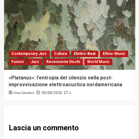
Contemporary Jazz
Cultura
Elettro-Beat
Ethno-Music
Fusion
Jazz
Recensione Dischi
World Music
«Platanus»: l’entropia del silenzio nella post-
improvvisazione elettroacustica nordamericana
Irma Sanders
0
05/08/2026
Lascia un commento