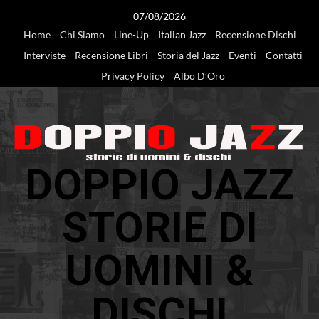
Vai
07/08/2026
al
Home
Chi Siamo
Line-Up
Italian Jazz
Recensione Dischi
contenuto
Interviste
Recensione Libri
Storia del Jazz
Eventi
Contatti
Privacy Policy
Albo D’Oro
DOPPIO JAZZ
STORIE DI
UOMINI &
DISCHI