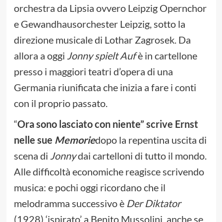
orchestra da Lipsia ovvero Leipzig Opernchor
e Gewandhausorchester Leipzig, sotto la
direzione musicale di Lothar Zagrosek. Da
allora a oggi
Jonny spielt Auf
è in cartellone
presso i maggiori teatri d’opera di una
Germania riunificata che inizia a fare i conti
con il proprio passato.
“
Ora sono lasciato con niente” scrive Ernst
nelle sue
Memorie
dopo la repentina uscita di
scena di
Jonny
dai cartelloni di tutto il mondo.
Alle difficoltà economiche reagisce scrivendo
musica: e pochi oggi ricordano che il
melodramma successivo è
Der Diktator
(1928) ‘ispirato’ a Benito Mussolini, anche se