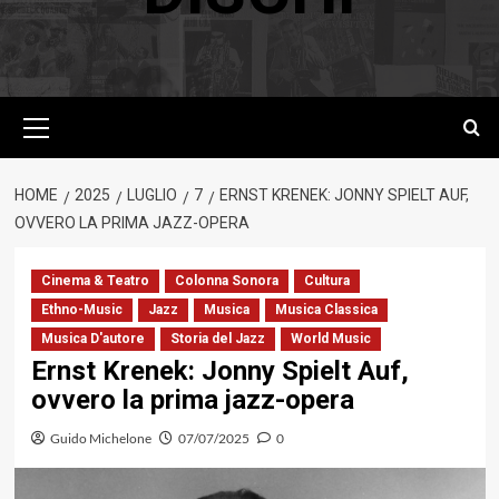
Menu
principale
HOME
2025
LUGLIO
7
ERNST KRENEK: JONNY SPIELT AUF,
OVVERO LA PRIMA JAZZ-OPERA
Cinema & Teatro
Colonna Sonora
Cultura
Ethno-Music
Jazz
Musica
Musica Classica
Musica D'autore
Storia del Jazz
World Music
Ernst Krenek: Jonny Spielt Auf,
ovvero la prima jazz-opera
Guido Michelone
07/07/2025
0