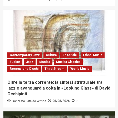
Contemporary Jazz
Cultura
Editoriale
Ethno-Music
Fusion
Jazz
Musica
Musica Classica
Recensione Dischi
Third Stream
World Music
Oltre la terza corrente: la sintesi strutturale tra
jazz e avanguardia colta in «Looking Glass» di David
Occhipinti
Francesco Cataldo Verrina
0
06/08/2026