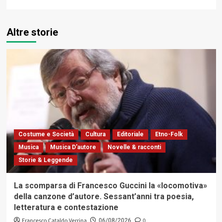
Altre storie
Costume e Società
Cultura
Editoriale
Etno-Folk
Musica
Musica D'autore
Novelle & racconti
Storie & Leggende
La scomparsa di Francesco Guccini la «locomotiva»
della canzone d’autore. Sessant’anni tra poesia,
letteratura e contestazione
Francesco Cataldo Verrina
0
06/08/2026