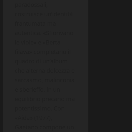
paradossali,
costruisce un’identità
frantumata ma
autentica. «Sfiorivano
le viole» e «Berta
filava» completano il
quadro di un’album
che alterna dolcezza e
sarcasmo, malinconia
e sberleffo, in un
equilibrio precario ma
potentissimo. Con
«Aida» (1977),
Gaetano compone un