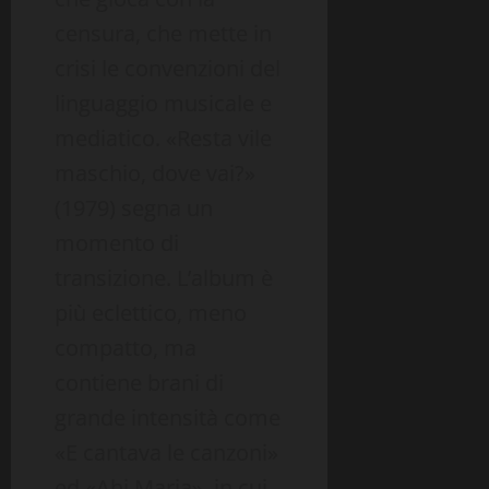
censura, che mette in
crisi le convenzioni del
linguaggio musicale e
mediatico. «Resta vile
maschio, dove vai?»
(1979) segna un
momento di
transizione. L’album è
più eclettico, meno
compatto, ma
contiene brani di
grande intensità come
«E cantava le canzoni»
ed «Ahi Maria», in cui