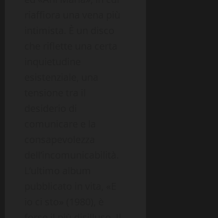
riaffiora una vena più
intimista. È un disco
che riflette una certa
inquietudine
esistenziale, una
tensione tra il
desiderio di
comunicare e la
consapevolezza
dell’incomunicabilità.
L’ultimo album
pubblicato in vita, «E
io ci sto» (1980), è
forse il più disilluso. Il