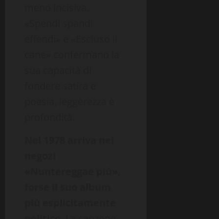
meno incisiva.
«Spendi spandi
effendi» e «Escluso il
cane» confermano la
sua capacità di
fondere satira e
poesia, leggerezza e
profondità.
Nel 1978 arriva nei
negozi
«Nuntereggae più»,
forse il suo album
più esplicitamente
politico
. La canzone