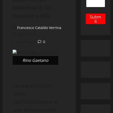
anniversario tra
memoria e mito
Subm
it
Francesco Cataldo Verrina
06/07/2025
9 minuti letti
0
Rino Gaetano
La sua scrittura
nasce
dall’ibridazione: è
una scrittura che