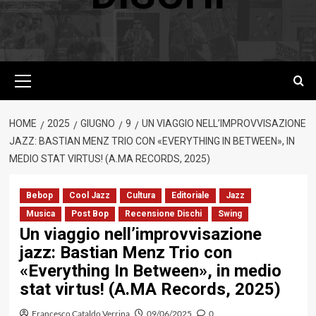
Menu
principale
HOME
2025
GIUGNO
9
UN VIAGGIO NELL’IMPROVVISAZIONE
JAZZ: BASTIAN MENZ TRIO CON «EVERYTHING IN BETWEEN», IN
MEDIO STAT VIRTUS! (A.MA RECORDS, 2025)
Bebop
Cool Jazz
Cultura
Editoriale
Jazz
Musica
Post Bop
Recensione Dischi
Swing
Un viaggio nell’improvvisazione
jazz: Bastian Menz Trio con
«Everything In Between», in medio
stat virtus! (A.MA Records, 2025)
Francesco Cataldo Verrina
09/06/2025
0