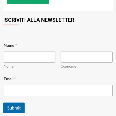
ISCRIVITI ALLA NEWSLETTER
*
Name
*
E
m
a
i
l
Nome
Cognome
*
Email
*
Submit