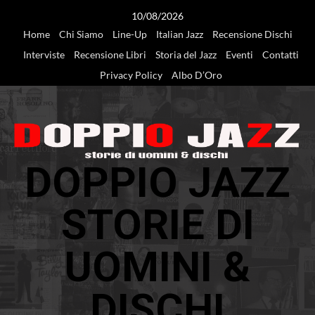
Vai
10/08/2026
al
Home
Chi Siamo
Line-Up
Italian Jazz
Recensione Dischi
contenuto
Interviste
Recensione Libri
Storia del Jazz
Eventi
Contatti
Privacy Policy
Albo D’Oro
DOPPIO JAZZ
STORIE DI
UOMINI &
DISCHI