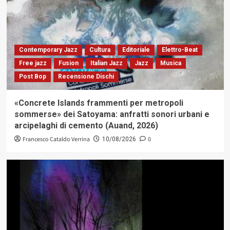
Contemporary Jazz
Cultura
Editoriale
Elettro-Beat
Free jazz
Fusion
Italian Jazz
Jazz
Musica
Post Bop
Recensione Dischi
«Concrete Islands frammenti per metropoli
sommerse» dei Satoyama: anfratti sonori urbani e
arcipelaghi di cemento (Auand, 2026)
Francesco Cataldo Verrina
0
10/08/2026