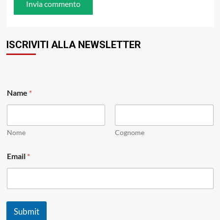
ISCRIVITI ALLA NEWSLETTER
N
Name
*
a
m
e
*
N
Nome
Cognome
a
m
Email
*
e
Submit