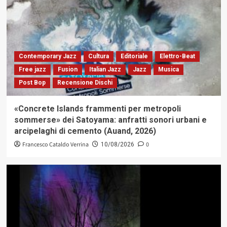
Contemporary Jazz
Cultura
Editoriale
Elettro-Beat
Free jazz
Fusion
Italian Jazz
Jazz
Musica
Post Bop
Recensione Dischi
«Concrete Islands frammenti per metropoli
sommerse» dei Satoyama: anfratti sonori urbani e
arcipelaghi di cemento (Auand, 2026)
Francesco Cataldo Verrina
0
10/08/2026