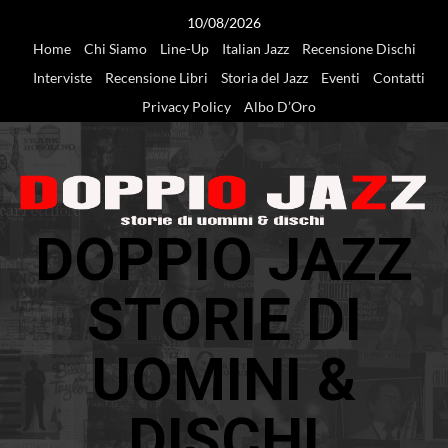
Vai
10/08/2026
al
Home
Chi Siamo
Line-Up
Italian Jazz
Recensione Dischi
contenuto
Interviste
Recensione Libri
Storia del Jazz
Eventi
Contatti
Privacy Policy
Albo D’Oro
DOPPIO JAZZ
STORIE DI
UOMINI &
DISCHI