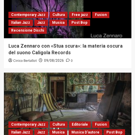
Contemporary Jazz
Cultura
Free jazz
Fusion
Italian Jazz
Jazz
Musica
Post Bop
Recensione Dischi
Luca Zennaro con «Stua scura»: la materia oscura
del suono Caligola Records
Cinico Bertallot
0
09/08/2026
Contemporary Jazz
Cultura
Editoriale
Fusion
Italian Jazz
Jazz
Musica
Musica D'autore
Post Bop