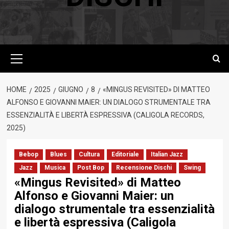
Menu
principale
HOME
2025
GIUGNO
8
«MINGUS REVISITED» DI MATTEO
ALFONSO E GIOVANNI MAIER: UN DIALOGO STRUMENTALE TRA
ESSENZIALITÀ E LIBERTÀ ESPRESSIVA (CALIGOLA RECORDS,
2025)
Bebop
Blues
Cultura
Editoriale
Italian Jazz
Jazz
Musica
Post Bop
Recensione Dischi
Swing
«Mingus Revisited» di Matteo
Alfonso e Giovanni Maier: un
dialogo strumentale tra essenzialità
e libertà espressiva (Caligola